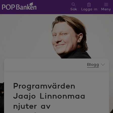
Sök
Logga in
Meny
POP banken, till hemsidan
Nyhetsrummeny
Blogg
Programvärden
Jaajo Linnonmaa
njuter av