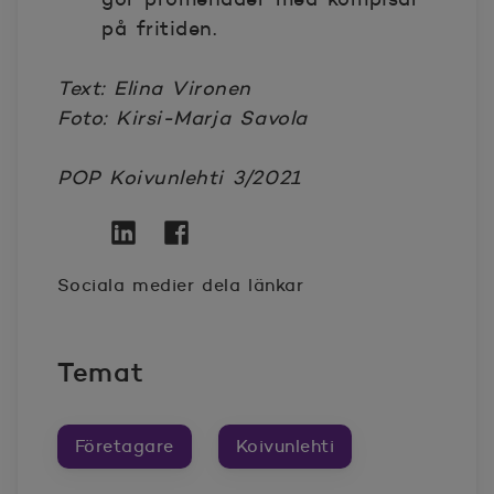
på fritiden.
Text: Elina Vironen
Foto: Kirsi-Marja Savola
POP Koivunlehti 3/2021
Twitter
Öppnas i nytt fönster
Linkedin
Öppnas i nytt fönster
Facebook
Öppnas i nytt fönster
Sociala medier dela länkar
Temat
Företagare
Koivunlehti