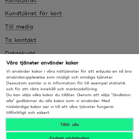
Kundtjänst
Kundtjänst för kort
Till media
Ta kontakt
Dataskydd
Våra tjänster använder kakor
Webbplatscookies
Vi använder kakor i våra nättjänster för att erbjuda en så bra
användarupplevelse som möjligt och smidiga tjänster.
Användarvillkor för webbplats
Dessutom samlar vi in information för till exempel statistik
och för att rikta innehåll och marknadsföring.
Villkor
Du kan välja vilka kakor du tillåter. Genom att välja ”Godkänn
alla” godkänner du alla kakor som vi använder. Med
Sköt ärenden tryggt
nödvändiga kakor ser vi till att våra tjänster fungerar
tillförlitligt och säkert.
Tillgänglighet
Tillåt alla
Bra att veta
Endast nödvändiga