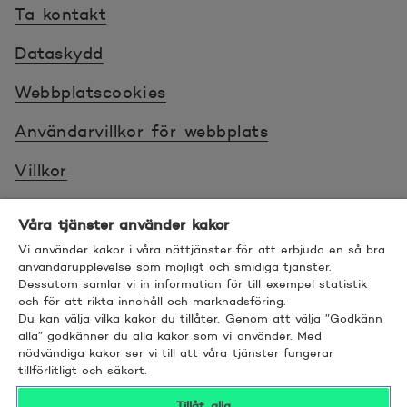
Ta kontakt
Dataskydd
Webbplatscookies
Användarvillkor för webbplats
Villkor
Sköt ärenden tryggt
Våra tjänster använder kakor
Tillgänglighet
Vi använder kakor i våra nättjänster för att erbjuda en så bra
användarupplevelse som möjligt och smidiga tjänster.
Dessutom samlar vi in information för till exempel statistik
Bra att veta
och för att rikta innehåll och marknadsföring.
Du kan välja vilka kakor du tillåter. Genom att välja ”Godkänn
© 2026 POP Pankki, Hevosenkenkä 3, 02600
alla” godkänner du alla kakor som vi använder. Med
nödvändiga kakor ser vi till att våra tjänster fungerar
ESPOO
tillförlitligt och säkert.
Tillåt alla