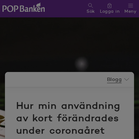
Sök
Logga in
Meny
POP banken, till hemsidan
Nyhetsrummeny
Blogg
Hur min användning
av kort förändrades
under coronaåret