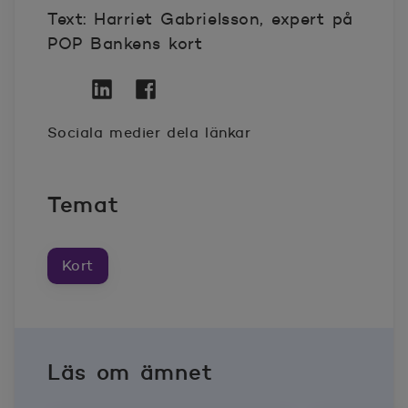
Text: Harriet Gabrielsson, expert på
POP Bankens kort
Twitter
Öppnas i nytt fönster
Linkedin
Öppnas i nytt fönster
Facebook
Öppnas i nytt fönster
Sociala medier dela länkar
Temat
Kort
Läs om ämnet