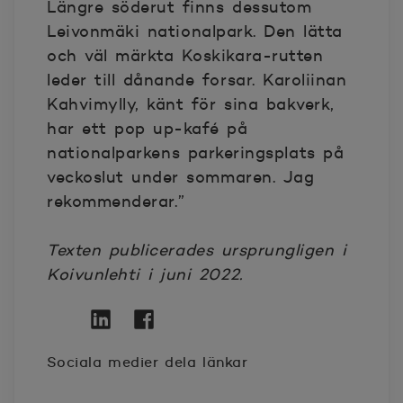
Längre söderut finns dessutom
Leivonmäki nationalpark. Den lätta
och väl märkta Koskikara-rutten
leder till dånande forsar. Karoliinan
Kahvimylly, känt för sina bakverk,
har ett pop up-kafé på
nationalparkens parkeringsplats på
veckoslut under sommaren. Jag
rekommenderar.”
Texten publicerades ursprungligen i
Koivunlehti i juni 2022.
Twitter
Öppnas i nytt fönster
Linkedin
Öppnas i nytt fönster
Facebook
Öppnas i nytt fönster
Sociala medier dela länkar