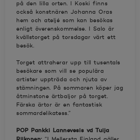
på den lilla orten. I Koski finns
också konstnären Johanna Oras
hem och ateljé som kan besökas
enligt överenskommelse. I Salo är
kvällstorget på torsdagar värt ett
besök.
Torget attraherar upp till tusentals
besökare som vill se populära
artister uppträda och njuta av
stämningen. På sommaren köper jag
åtminstone ärtbaljor på torget.
Färska ärtor är en fantastisk
sommardelikatess.”
POP Pankki Lannevesis vd Tuija
Riikonen:
”I Mellersta Finland gäller