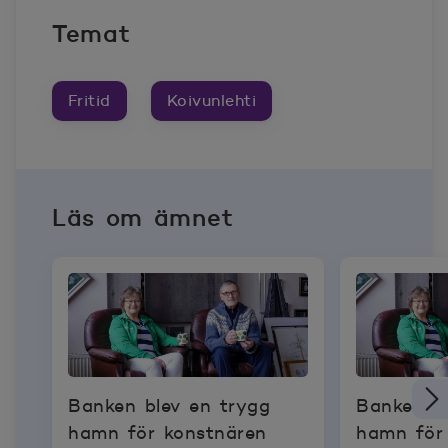
Temat
Fritid
Koivunlehti
Läs om ämnet
Banken blev en trygg
Banken bl
hamn för konstnären
hamn för