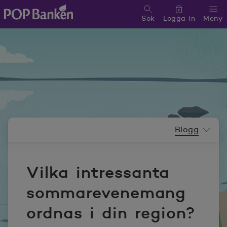
Sök
Logga in
Meny
POP banken, till hemsidan
Nyhetsrummeny
Blogg
Vilka intressanta
sommarevenemang
ordnas i din region?