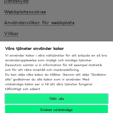
Dataskydd
Webbplatscookies
Användarvillkor för webbplats
Villkor
Sköt ärenden tryggt
Våra tjänster använder kakor
Tillgänglighet
Vi använder kakor i våra nättjänster för att erbjuda en så bra
användarupplevelse som möjligt och smidiga tjänster.
Dessutom samlar vi in information för till exempel statistik
Bra att veta
och för att rikta innehåll och marknadsföring.
Du kan välja vilka kakor du tillåter. Genom att välja ”Godkänn
© 2026 POP Pankki, Hevosenkenkä 3, 02600
alla” godkänner du alla kakor som vi använder. Med
nödvändiga kakor ser vi till att våra tjänster fungerar
ESPOO
tillförlitligt och säkert.
Tillåt alla
Endast nödvändiga