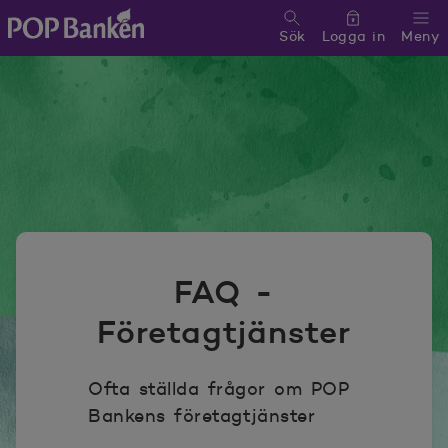
Sök
Logga in
Meny
POP banken, till hemsidan
FAQ -
Företagtjänster
Ofta ställda frågor om POP
Bankens företagtjänster