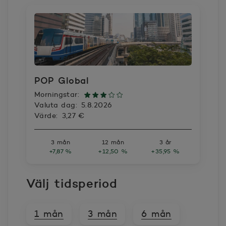
POP Global
Morningstar:
Valuta dag:
5.8.2026
Värde:
3,27 €
3 mån
12 mån
3 år
+7,87 %
+12,50 %
+35,95 %
Välj tidsperiod
1 mån
3 mån
6 mån