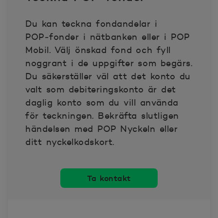
Du kan teckna fondandelar i
2025-08-14
2.958
POP‑fonder i nätbanken eller i POP
Mobil. Välj önskad fond och fyll
2025-08-15
2.952
noggrant i de uppgifter som begärs.
Du säkerställer väl att det konto du
2025-08-18
2.955
valt som debiteringskonto är det
daglig konto som du vill använda
2025-08-19
2.957
för teckningen. Bekräfta slutligen
händelsen med POP Nyckeln eller
2025-08-20
2.957
ditt nyckelkodskort.
2025-08-21
2.948
Ta kontakt
2025-08-22
2.992
2025-08-25
2.966