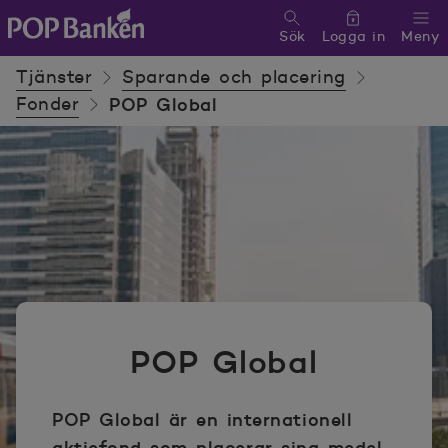
Sök
Logga in
Meny
POP banken, till hemsidan
Tjänster
Sparande och placering
Fonder
POP Global
POP Global
POP Global är en internationell
aktiefond som placerar sina medel