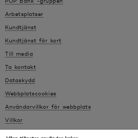
POP Bank -gruppen
Arbetsplatser
2025-09-05
2.959
Kundtjänst
2025-09-08
2.968
Kundtjänst för kort
2025-09-09
2.966
Till media
Ta kontakt
2025-09-10
2.976
Dataskydd
2025-09-11
2.993
Webbplatscookies
2025-09-12
2.978
Användarvillkor för webbplats
Villkor
2025-09-15
2.98
Sköt ärenden tryggt
2025-09-16
2.963