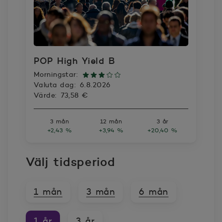
POP High Yield B
Morningstar:
Valuta dag:
6.8.2026
Värde:
73,58 €
3 mån
12 mån
3 år
+2,43 %
+3,94 %
+20,40 %
Välj tidsperiod
1 mån
3 mån
6 mån
1 år
3 år