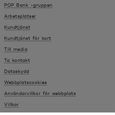
POP banken, till hemsidan
2025-09-08
70.914
POP Bank -gruppen
Arbetsplatser
2025-09-09
70.906
Kundtjänst
2025-09-10
70.933
Kundtjänst för kort
2025-09-11
70.956
Till media
Ta kontakt
2025-09-12
70.976
Dataskydd
2025-09-15
71.057
Webbplatscookies
2025-09-16
71.112
Användarvillkor för webbplats
Villkor
2025-09-17
71.149