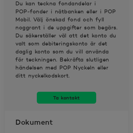
Du kan teckna fondandelar i
2025-08-15
71.055
POP‑fonder i nätbanken eller i POP
Mobil. Välj önskad fond och fyll
2025-08-18
71.092
noggrant i de uppgifter som begärs.
Du säkerställer väl att det konto du
2025-08-19
71.107
valt som debiteringskonto är det
daglig konto som du vill använda
2025-08-20
71.058
för teckningen. Bekräfta slutligen
händelsen med POP Nyckeln eller
2025-08-21
70.999
ditt nyckelkodskort.
2025-08-22
71.009
Ta kontakt
2025-08-25
71.042
Dokument
2025-08-26
70.992