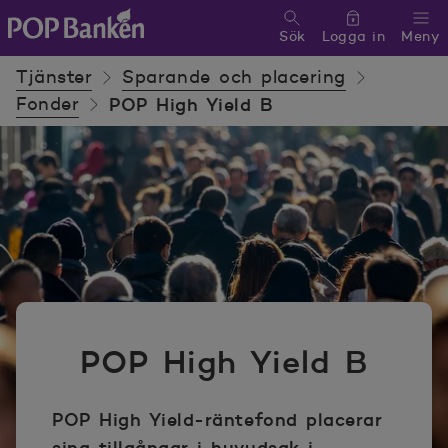
Sök
Logga in
Meny
POP banken, till hemsidan
Tjänster
Sparande och placering
Fonder
POP High Yield B
POP High Yield B
POP High Yield-räntefond placerar
sina tillgångar i huvudsak i