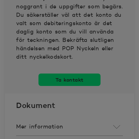
2025-08-15
1.138
noggrant i de uppgifter som begärs.
Du säkerställer väl att det konto du
2025-08-18
1.139
valt som debiteringskonto är det
daglig konto som du vill använda
2025-08-19
1.14
för teckningen. Bekräfta slutligen
händelsen med POP Nyckeln eller
2025-08-20
1.14
ditt nyckelkodskort.
2025-08-21
1.139
Ta kontakt
2025-08-22
1.139
Dokument
2025-08-25
1.139
2025-08-26
1.139
Mer information