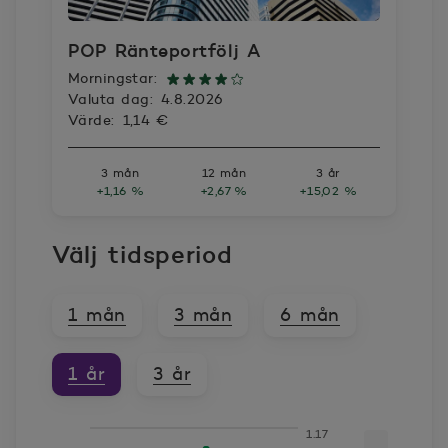
POP Ränteportfölj A
Morningstar:
Valuta dag:
4.8.2026
Värde:
1,14 €
3 mån
12 mån
3 år
+1,16 %
+2,67 %
+15,02 %
Välj tidsperiod
1 mån
3 mån
6 mån
1 år
3 år
1.17