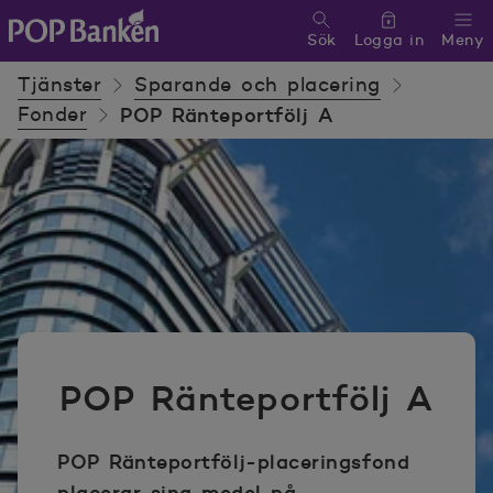
Sök
Logga in
Meny
POP banken, till hemsidan
Tjänster
Sparande och placering
Fonder
POP Ränteportfölj A
POP Ränteportfölj A
POP Ränteportfölj-placeringsfond
placerar sina medel på