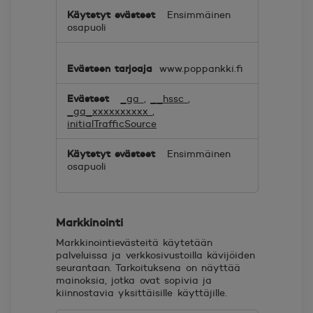
Ensimmäinen
osapuoli
www.poppankki.fi
_ga
,
__hssc
,
_ga_xxxxxxxxxx
,
initialTrafficSource
Ensimmäinen
osapuoli
Markkinointi
Markkinointievästeitä käytetään
palveluissa ja verkkosivustoilla kävijöiden
seurantaan. Tarkoituksena on näyttää
mainoksia, jotka ovat sopivia ja
kiinnostavia yksittäisille käyttäjille.