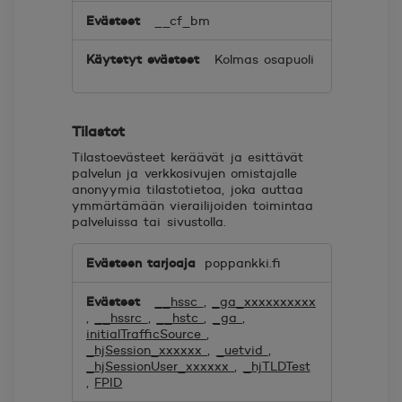
__cf_bm
Kolmas osapuoli
Tilastot
Tilastoevästeet keräävät ja esittävät
palvelun ja verkkosivujen omistajalle
anonyymia tilastotietoa, joka auttaa
ymmärtämään vierailijoiden toimintaa
palveluissa tai sivustolla.
Tilastot
poppankki.fi
__hssc
,
_ga_xxxxxxxxxx
,
__hssrc
,
__hstc
,
_ga
,
initialTrafficSource
,
_hjSession_xxxxxx
,
_uetvid
,
_hjSessionUser_xxxxxx
,
_hjTLDTest
,
FPID