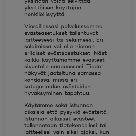
yksinään voida selvittää
yksittäisen käyttäjän
henkilöllisyyttä.
Vieraillessasi palveluissamme
evästeasetukset tallentuvat
laitteeseesi tai selaimeesi. Eri
selaimissa voi olla hieman
erilaiset evästeasetukset. Näet
kaikki käyttämämme evästeet
sivustolle saapuessasi. Tiedot
näkyvät jaoteltuna samassa
kohdassa, missä eri
kategorioiden evästeiden
hyväksyminen tapahtuu.
Käytämme sekä istunnon
aikaisia että pysyviä evästeitä.
Istunnon aikaiset evästeet
tallennetaan tietokoneellesi tai
laitteellesi vain siksi ajaksi, kun