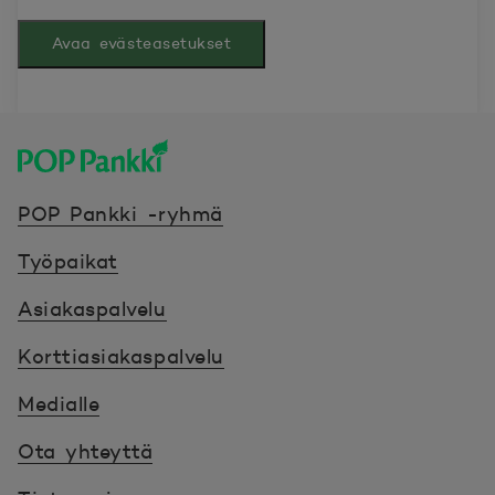
Avaa evästeasetukset
POP Pankki, etusivulle
POP Pankki -ryhmä
Työpaikat
Asiakaspalvelu
Korttiasiakaspalvelu
Medialle
Ota yhteyttä