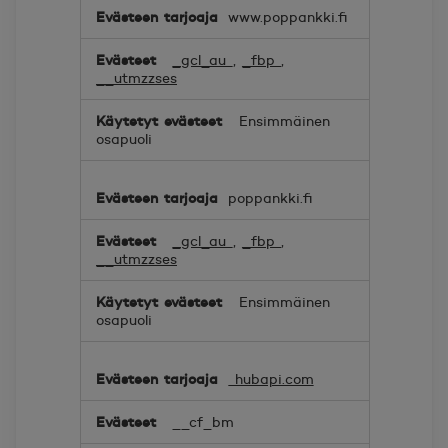
Markkinointi
www.poppankki.fi
_gcl_au
,
_fbp
,
__utmzzses
Ensimmäinen
osapuoli
poppankki.fi
_gcl_au
,
_fbp
,
__utmzzses
Ensimmäinen
osapuoli
hubapi.com
__cf_bm