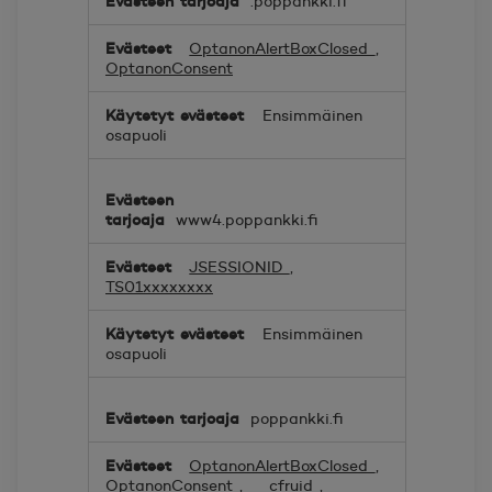
.poppankki.fi
OptanonAlertBoxClosed
,
OptanonConsent
Ensimmäinen
osapuoli
www4.poppankki.fi
JSESSIONID
,
TS01xxxxxxxx
Ensimmäinen
osapuoli
poppankki.fi
OptanonAlertBoxClosed
,
OptanonConsent
,
__cfruid
,