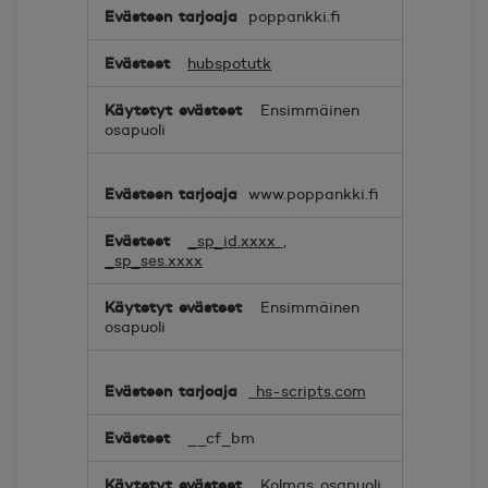
Mieltymykset
poppankki.fi
hubspotutk
Ensimmäinen
osapuoli
www.poppankki.fi
_sp_id.xxxx
,
_sp_ses.xxxx
Ensimmäinen
osapuoli
hs-scripts.com
__cf_bm
Kolmas osapuoli