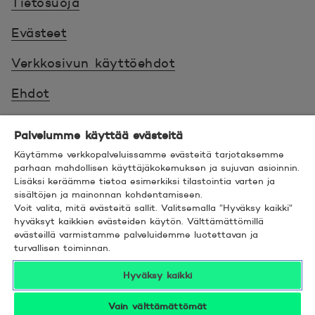
Tietosuoja
Evästeet
Verkkosivun käyttöehdot
Ehdot
Turvallinen asiointi
Palvelumme käyttää evästeitä
Saavutettavuus
Käytämme verkkopalveluissamme evästeitä tarjotaksemme
parhaan mahdollisen käyttäjäkokemuksen ja sujuvan asioinnin.
Lisäksi keräämme tietoa esimerkiksi tilastointia varten ja
Hyödyllistä tietää
sisältöjen ja mainonnan kohdentamiseen.
Voit valita, mitä evästeitä sallit. Valitsemalla ”Hyväksy kaikki”
© 2026 POP Pankki,
Hevosenkenkä 3, 02600
hyväksyt kaikkien evästeiden käytön. Välttämättömillä
evästeillä varmistamme palveluidemme luotettavan ja
ESPOO
turvallisen toiminnan.
Hyväksy kaikki
Vain välttämättömät