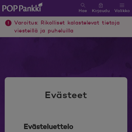
Hae
Kirjaudu
Valikko
POP Pankki, etusivulle
Varoitus: Rikolliset kalastelevat tietoja
viesteillä ja puheluilla
Evästeet
Evästeluettelo