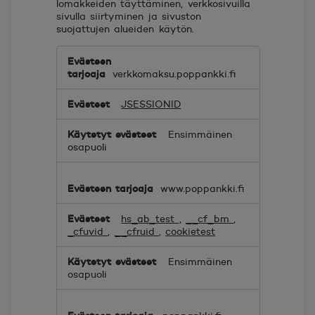
lomakkeiden täyttäminen, verkkosivuilla
sivulla siirtyminen ja sivuston
suojattujen alueiden käytön.
Välttämättömät
evästeet
verkkomaksu.poppankki.fi
JSESSIONID
Ensimmäinen
osapuoli
www.poppankki.fi
hs_ab_test
,
__cf_bm
,
_cfuvid
,
__cfruid
,
cookietest
Ensimmäinen
osapuoli