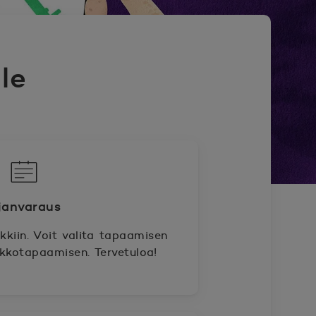
le
janvaraus
kiin. Voit valita tapaamisen
rkkotapaamisen. Tervetuloa!