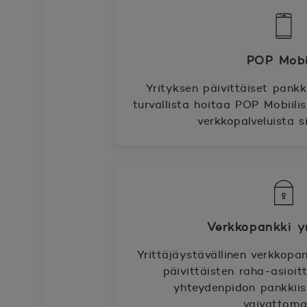
POP Mobii
Yrityksen päivittäiset pankk
turvallista hoitaa POP Mobiilis
verkkopalveluista s
Verkkopankki yr
Yrittäjäystävällinen verkkop
päivittäisten raha-asioit
yhteydenpidon pankkiisi 
vaivattomas