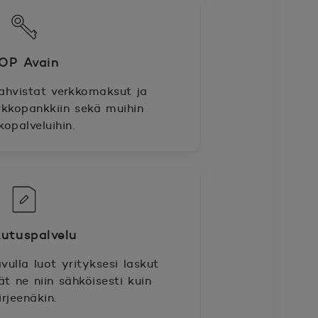
OP Avain
ahvistat verkkomaksut ja
rkkopankkiin sekä muihin
kopalveluihin.
utuspalvelu
vulla luot yrityksesi laskut
ät ne niin sähköisesti kuin
irjeenäkin.