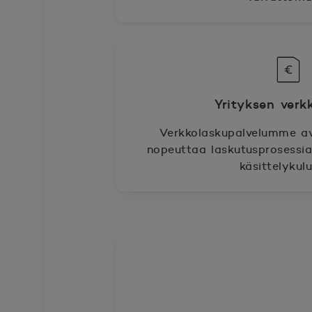
Yrityksen verk
Verkkolaskupalvelumme avu
nopeuttaa laskutusprosessia
käsittelykulu