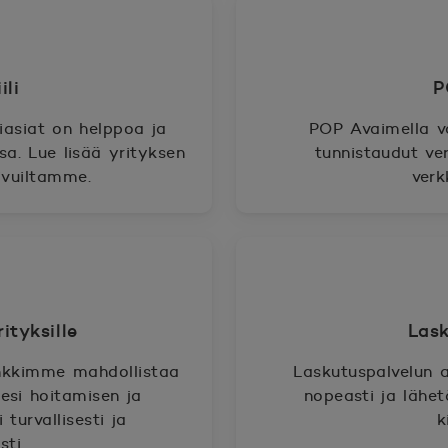
li
P
iasiat on helppoa ja
POP Avaimella v
sa. Lue lisää yrityksen
tunnistaudut ve
ivuiltamme.
verk
ityksille
Lask
ankkimme mahdollistaa
Laskutuspalvelun a
tesi hoitamisen ja
nopeasti ja lähet
turvallisesti ja
k
ti.