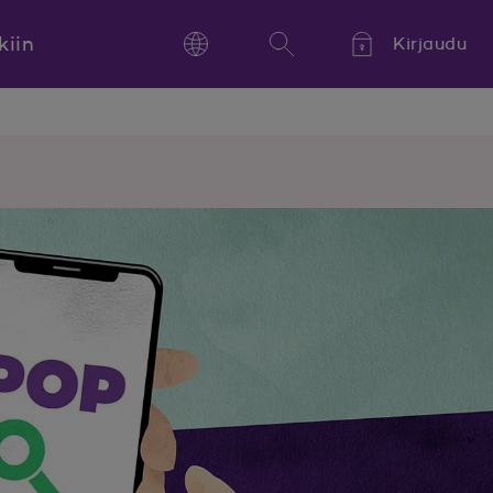
kiin
Kirjaudu
Language
Hae
Kieli,
Språk,
Language