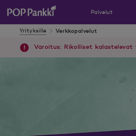
Palvelut
POP Pankki, etusivulle
Yrityksille
Verkkopalvelut
Varoitus: Rikolliset kalastelevat 