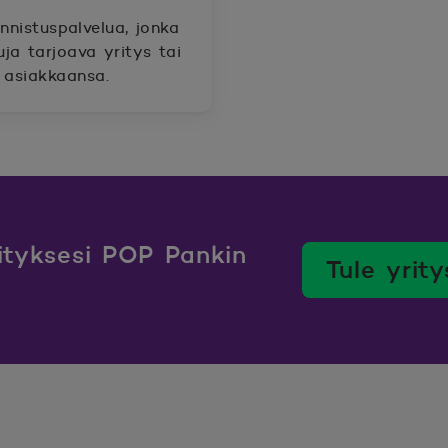
nistuspalvelua, jonka
uja tarjoava yritys tai
 asiakkaansa.
rityksesi POP Pankin
Tule yrit