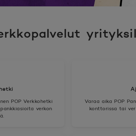
erkkopalvelut yrityksil
kohetki
A
nen POP Verkkohetki
Varaa aika POP Pank
pankkiasioita verkon
konttorissa tai ve
ä.