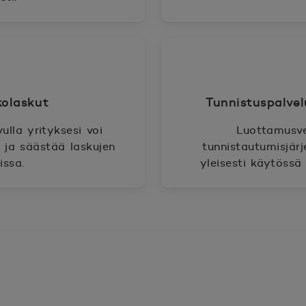
kolaskut
Tunnistuspalve
lla yrityksesi voi
Luottamusve
 ja säästää laskujen
tunnistautumisjär
issa.
yleisesti käytössä