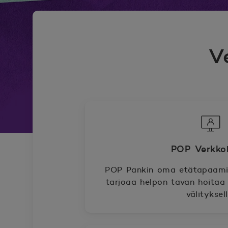
V
POP Verk
POP Pankin oma etätapaami
tarjoaa helpon tavan hoitaa 
välityksell