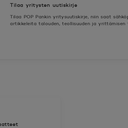
Tilaa yritysten uutiskirje
Tilaa POP Pankin yritysuutiskirje, niin saat sähköp
artikkeleita talouden, teollisuuden ja yrittämisen t
aatteet