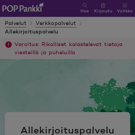
Hae
Kirjaudu
Valikko
POP Pankki, etusivulle
Palvelut
Verkkopalvelut
Allekirjoituspalvelu
Varoitus: Rikolliset kalastelevat tietoja
viesteillä ja puheluilla
Allekirjoituspalvelu