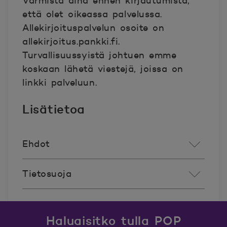
Varmista aina ennen kirjautumista,
että olet oikeassa palvelussa.
Allekirjoituspalvelun osoite on
allekirjoitus.pankki.fi.
Turvallisuussyistä johtuen emme
koskaan lähetä viestejä, joissa on
linkki palveluun.
Lisätietoa
Ehdot
Tietosuoja
Haluaisitko tulla POP