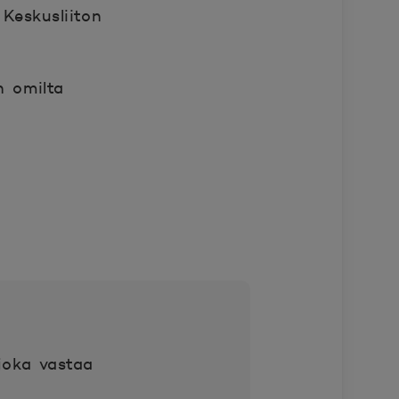
 Keskusliiton
n omilta
›
joka vastaa