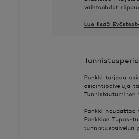
vaihtoehdot riippu
Lue lisää Evästeet-
Tunnistusperi
Pankki tarjoaa asia
asiointipalveluja t
Tunnistautuminen 
Pankki noudattaa t
Pankkien Tupas-tun
tunnistuspalvelun 