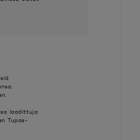
siä
ansa.
en.
sa laadittuja
ien Tupas-