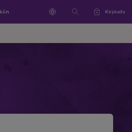
kiin
Kirjaudu
Language
Hae
Kieli,
Språk,
Language