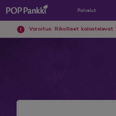
Palvelut
POP Pankki, etusivulle
Varoitus: Rikolliset kalastelevat 