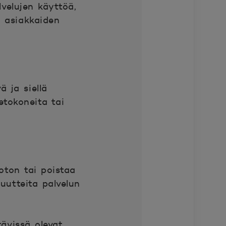
velujen käyttöä,
 asiakkaiden
ä ja siellä
etokoneita tai
oton tai poistaa
uutteita palvelun
tävissä olevat