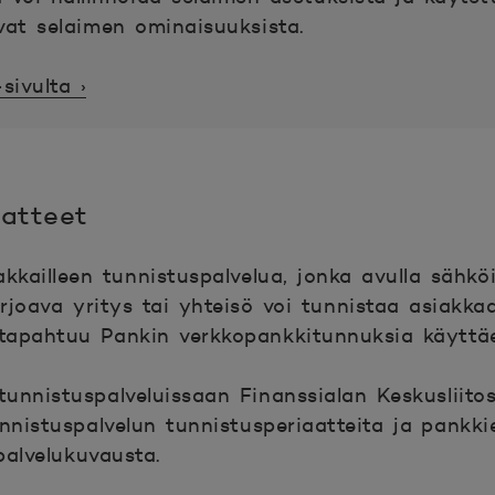
vat selaimen ominaisuuksista.
sivulta ›
aatteet
kkailleen tunnistuspalvelua, jonka avulla sähköi
arjoava yritys tai yhteisö voi tunnistaa asiakka
tapahtuu Pankin verkkopankkitunnuksia käyttä
unnistuspalveluissaan Finanssialan Keskusliitos
nistuspalvelun tunnistusperiaatteita ja pankk
palvelukuvausta.