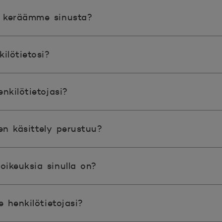
a keräämme sinusta?
ilötietosi?
kilötietojasi?
jen käsittely perustuu?
oikeuksia sinulla on?
 henkilötietojasi?