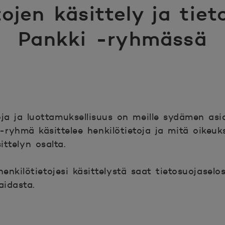
tojen käsittely ja tie
Pankki -ryhmässä
oja ja luottamuksellisuus on meille sydämen as
ryhmä käsittelee henkilötietoja ja mitä oikeuks
sittelyn osalta.
nkilötietojesi käsittelystä saat tietosuojaselos
aidasta.