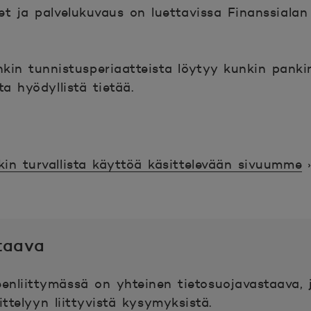
et ja palvelukuvaus on luettavissa Finanssialan
kin tunnistusperiaatteista löytyy kunkin panki
ta hyödyllistä tietää.
in turvallista käyttöä käsittelevään sivuumme
taava
enliittymässä on yhteinen tietosuojavastaava, 
ittelyyn liittyvistä kysymyksistä.