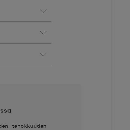
ussa
yden, tehokkuuden