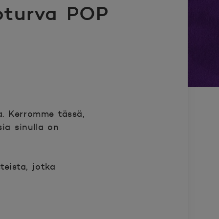
toturva POP
ia. Kerromme tässä,
ia sinulla on
teista, jotka