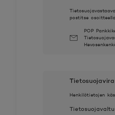
Tietosuojavastaav
postitse osoitteella
POP Pankkik
Tietosuojava
Hevosenkenk
Tietosuojavir
Henkilötietojen käs
Tietosuojavaltu