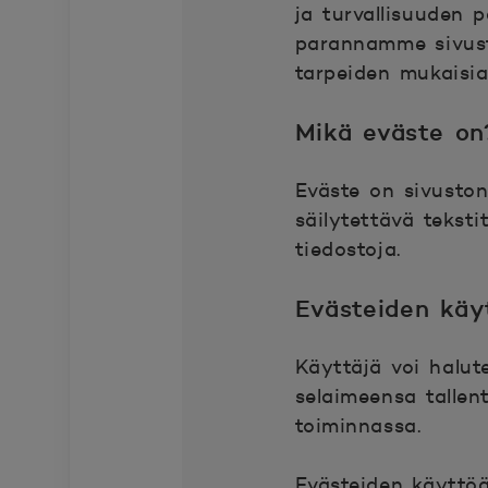
ja turvallisuuden 
parannamme sivust
tarpeiden mukaisia 
Mikä eväste on
Eväste on sivuston 
säilytettävä teksti
tiedostoja.
Evästeiden käy
Käyttäjä voi halut
selaimeensa tallen
toiminnassa.
Evästeiden käyttöä