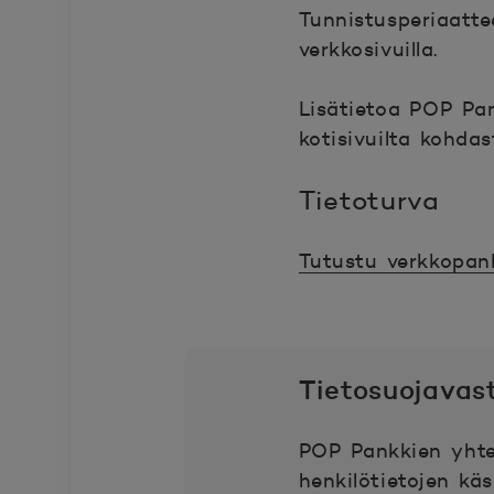
Tunnistusperiaatte
verkkosivuilla.
Lisätietoa POP Pan
kotisivuilta kohdas
Tietoturva
Tutustu verkkopank
Tietosuojavas
POP Pankkien yhte
henkilötietojen käs