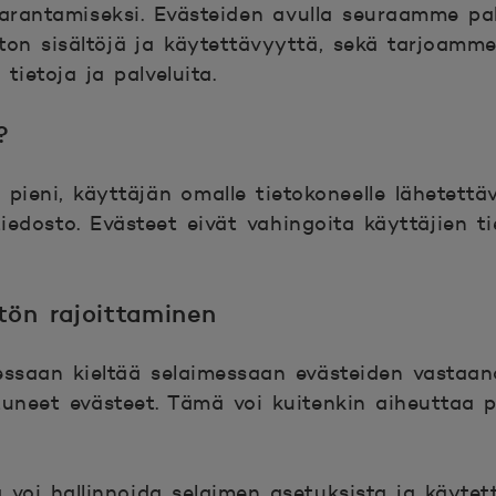
parantamiseksi. Evästeiden avulla seuraamme pal
on sisältöjä ja käytettävyyttä, sekä tarjoamme
tietoja ja palveluita.
?
pieni, käyttäjän omalle tietokoneelle lähetettäv
tiedosto. Evästeet eivät vahingoita käyttäjien ti
tön rajoittaminen
essaan kieltää selaimessaan evästeiden vastaan
tuneet evästeet. Tämä voi kuitenkin aiheuttaa p
 voi hallinnoida selaimen asetuksista ja käytet