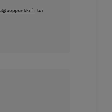
ja@poppankki.fi
tai