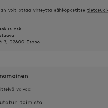
aan voit ottaa yhteyttä sähköpostitse
tietosuo
:
eskus osk
staava
ä 3, 02600 Espoo
anomainen
ittelyä valvoo:
utetun toimisto