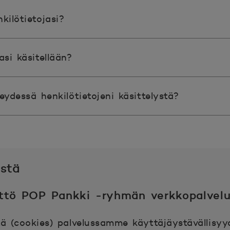
kilötietojasi?
asi käsitellään?
eydessä henkilötietojeni käsittelystä?
istä
ttö POP Pankki -ryhmän verkkopalvel
ä (cookies) palvelussamme käyttäjäystävällisy