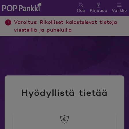
Hae
Kirjaudu
Valikko
POP Pankki, etusivulle
Varoitus: Rikolliset kalastelevat tietoja
viesteillä ja puheluilla
Hyödyllistä tietää