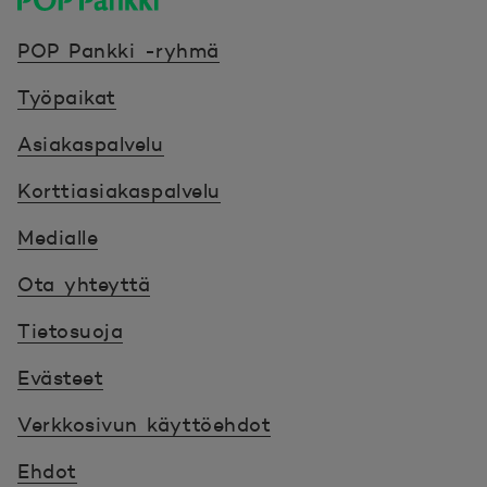
POP Pankki, etusivulle
POP Pankki -ryhmä
Työpaikat
Asiakaspalvelu
Korttiasiakaspalvelu
Medialle
Ota yhteyttä
Tietosuoja
Evästeet
Verkkosivun käyttöehdot
Ehdot