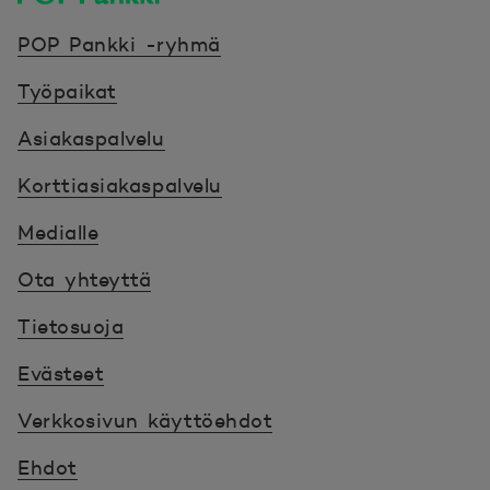
POP Pankki, etusivulle
POP Pankki -ryhmä
Työpaikat
Asiakaspalvelu
Korttiasiakaspalvelu
Medialle
Ota yhteyttä
Tietosuoja
Evästeet
Verkkosivun käyttöehdot
Ehdot