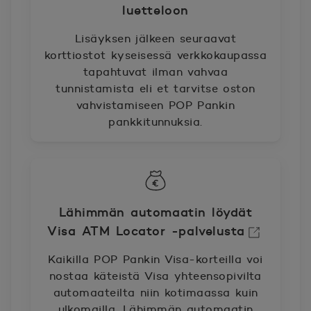
luetteloon
Lisäyksen jälkeen seuraavat
korttiostot kyseisessä verkkokaupassa
tapahtuvat ilman vahvaa
tunnistamista eli et tarvitse oston
vahvistamiseen POP Pankin
pankkitunnuksia.
Lähimmän automaatin löydät
Visa ATM Locator -palvelusta
Avautuu uuteen ikkunaan.
Kaikilla POP Pankin Visa-korteilla voi
nostaa käteistä Visa yhteensopivilta
automaateilta niin kotimaassa kuin
ulkomailla. Lähimmän automaatin