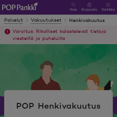
Hae
Kirjaudu
Valikko
POP Pankki, etusivulle
Palvelut
Vakuutukset
Henkivakuutus
Varoitus: Rikolliset kalastelevat tietoja
viesteillä ja puheluilla
POP Henkivakuutus