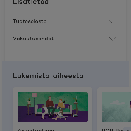
Lisätietoa
Tuoteseloste
Vakuutusehdot
Lukemista aiheesta
Asiantuntijan
POP Perus