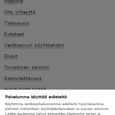
Medialle
Ota yhteyttä
Tietosuoja
Evästeet
Verkkosivun käyttöehdot
Ehdot
Turvallinen asiointi
Saavutettavuus
Hyödyllistä tietää
Palvelumme käyttää evästeitä
© 2026 POP Pankki,
Hevosenkenkä 3, 02600
Käytämme verkkopalveluissamme evästeitä tarjotaksemme
ESPOO
parhaan mahdollisen käyttäjäkokemuksen ja sujuvan asioinnin.
Lisäksi keräämme tietoa esimerkiksi tilastointia varten ja