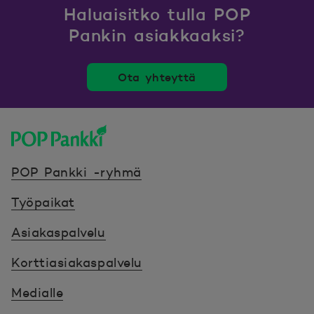
Haluaisitko tulla POP
Pankin asiakkaaksi?
Ota yhteyttä
POP Pankki, etusivulle
POP Pankki -ryhmä
Työpaikat
Asiakaspalvelu
Korttiasiakaspalvelu
Medialle