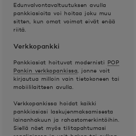
E
dunvalvontavaltuutuksen avulla
pankkiasioita voi hoitaa joku muu
sitten, kun omat voimat eivät enää
riitä.
Verkkopankki
Pankkiasiat hoituvat modernisti
POP
Pankin verkkopankissa
, jonne voit
kirjautua milloin vain tietokoneen tai
mobiililaitteen avulla.
Verkkopankissa hoidat kaikki
pankkiasiasi laskujenmaksamisesta
lainanhakuun ja rahastomerkintöihin.
Siellä näet myös tilitapahtumasi