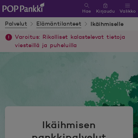
Hae
Kirjaudu
Valikko
POP Pankki, etusivulle
Palvelut
Elämäntilanteet
Ikäihmiselle
Varoitus: Rikolliset kalastelevat tietoja
viesteillä ja puheluilla
Ikäihmisen
pankkipalvelut