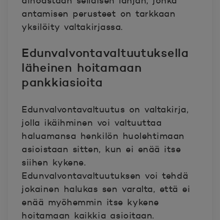
ainoastaan sellaisen lahjan, jonka
antamisen perusteet on tarkkaan
yksilöity valtakirjassa.
Edunvalvontavaltuutuksella
läheinen hoitamaan
pankkiasioita
Edunvalvontavaltuutus on valtakirja,
jolla ikäihminen voi valtuuttaa
haluamansa henkilön huolehtimaan
asioistaan sitten, kun ei enää itse
siihen kykene.
Edunvalvontavaltuutuksen voi tehdä
jokainen halukas sen varalta, että ei
enää myöhemmin itse kykene
hoitamaan kaikkia asioitaan.