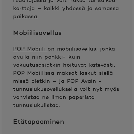
reaaliajassa ja voit hakea tai sulkea
kortteja – kaikki yhdessä ja samassa
paikassa.
Mobiilisovellus
POP Mobiili
on mobiilisovellus, jonka
avulla niin pankki- kuin
vakuutusasiatkin hoituvat kätevästi.
POP Mobiilissa maksat laskut siellä
missä oletkin – ja POP Avain -
tunnuslukusovelluksella voit nyt myös
vahvistaa ne ilman paperista
tunnuslukulistaa.
Etätapaaminen