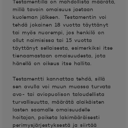
Testamentilla on mahdollista määrätä,
millä tavoin omaisuus jaetaan
kuoleman jälkeen. Testamentin voi
tehdä jokainen 18 vuotta täyttänyt
tai myös nuorempi, jos henkilö on
ollut naimisissa tai 15 vuotta
täyttänyt sellaisesta, esimerkiksi itse
tienaamastaan omaisuudesta, jota
hänellä on oikeus itse hallita.
Testamentti kannattaa tehdä, sillä
sen avulla voi muun muassa turvata
avo- tai aviopuolison taloudellista
turvallisuutta, määrätä alaikäisten
lasten saamalle omaisuudelle
hoitajan, poiketa lakimääräisesti
perimysjärjestyksestä ja siirtää