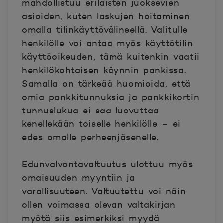
mahdollistuu erilaisten juoksevien
asioiden, kuten laskujen hoitaminen
omalla tilinkäyttövälineellä. Valitulle
henkilölle voi antaa myös käyttötilin
käyttöoikeuden, tämä kuitenkin vaatii
henkilökohtaisen käynnin pankissa.
Samalla on tärkeää huomioida, että
omia pankkitunnuksia ja pankkikortin
tunnuslukua ei saa luovuttaa
kenellekään toiselle henkilölle – ei
edes omalle perheenjäsenelle.
Edunvalvontavaltuutus ulottuu myös
omaisuuden myyntiin ja
varallisuuteen. Valtuutettu voi näin
ollen voimassa olevan valtakirjan
myötä siis esimerkiksi myydä