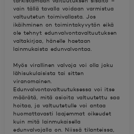
tarkistamaan valtuutuksen sisältö –
vain tällä tavalla voidaan varmistua
valtuutetun toimivallasta. Jos
ikäihminen on toimintakyvytön eikä
ole tehnyt edunvalvontavaltuutuksen
valtakirjaa, hänelle haetaan
lainmukaista edunvalvontaa.
Myös virallinen valvoja voi olla joku
lähisukulaisista tai sitten
viranomainen.
Edunvalvontavaltuutuksessa voi itse
määrätä, mitä asioita valtuutettu saa
hoitaa, ja valtuutetulle voi antaa
huomattavasti laajemmat oikeudet
kuin mitä lainmukaisella
edunvalvojalla on. Niissä tilanteissa,