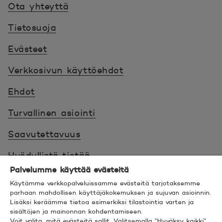
Ota yhteyttä
Tietosuoja
Evästeet
Verkkosivun käyttöehdot
Ehdot
Turvallinen asiointi
Saavutettavuus
Hyödyllistä tietää
Palvelumme käyttää evästeitä
© 2026 POP Pankki,
Hevosenkenkä 3, 02600
Käytämme verkkopalveluissamme evästeitä tarjotaksemme
ESPOO
parhaan mahdollisen käyttäjäkokemuksen ja sujuvan asioinnin.
Lisäksi keräämme tietoa esimerkiksi tilastointia varten ja
sisältöjen ja mainonnan kohdentamiseen.
Voit valita, mitä evästeitä sallit. Valitsemalla ”Hyväksy kaikki”