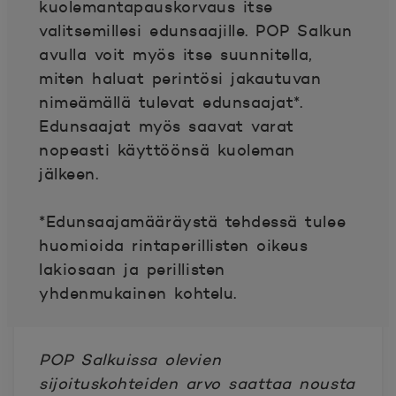
kuolemantapauskorvaus itse
valitsemillesi edunsaajille. POP Salkun
avulla voit myös itse suunnitella,
miten haluat perintösi jakautuvan
nimeämällä tulevat edunsaajat*.
Edunsaajat myös saavat varat
nopeasti käyttöönsä kuoleman
jälkeen.
*Edunsaajamääräystä tehdessä tulee
huomioida rintaperillisten oikeus
lakiosaan ja perillisten
yhdenmukainen kohtelu.
POP Salkuissa olevien
sijoituskohteiden arvo saattaa nousta