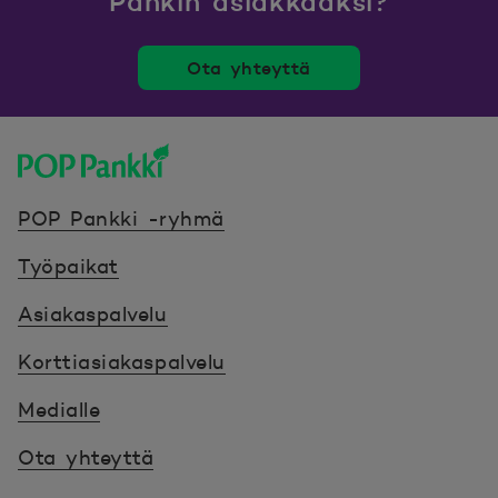
Pankin asiakkaaksi?
Ota yhteyttä
POP Pankki, etusivulle
POP Pankki -ryhmä
Työpaikat
Asiakaspalvelu
Korttiasiakaspalvelu
Medialle
Ota yhteyttä