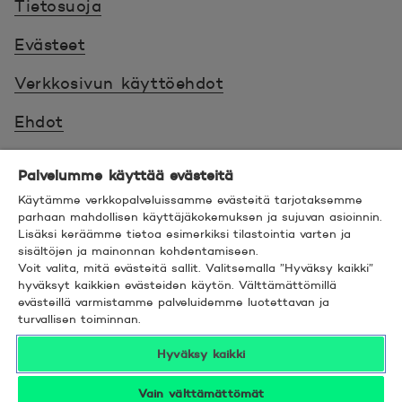
Tietosuoja
Evästeet
Verkkosivun käyttöehdot
Ehdot
Turvallinen asiointi
Palvelumme käyttää evästeitä
Saavutettavuus
Käytämme verkkopalveluissamme evästeitä tarjotaksemme
parhaan mahdollisen käyttäjäkokemuksen ja sujuvan asioinnin.
Lisäksi keräämme tietoa esimerkiksi tilastointia varten ja
Hyödyllistä tietää
sisältöjen ja mainonnan kohdentamiseen.
Voit valita, mitä evästeitä sallit. Valitsemalla ”Hyväksy kaikki”
© 2026 POP Pankki,
Hevosenkenkä 3, 02600
hyväksyt kaikkien evästeiden käytön. Välttämättömillä
evästeillä varmistamme palveluidemme luotettavan ja
ESPOO
turvallisen toiminnan.
Hyväksy kaikki
Vain välttämättömät