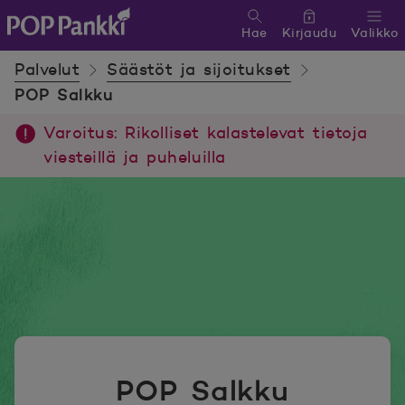
Hae
Kirjaudu
Valikko
POP Pankki, etusivulle
Palvelut
Säästöt ja sijoitukset
POP Salkku
Varoitus: Rikolliset kalastelevat tietoja
viesteillä ja puheluilla
POP Salkku