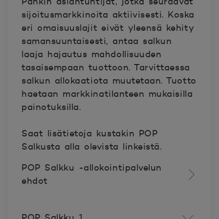
Pankin asiantuntijat, jotka seuraavat
sijoitusmarkkinoita aktiivisesti. Koska
eri omaisuuslajit eivät yleensä kehity
samansuuntaisesti, antaa salkun
laaja hajautus mahdollisuuden
tasaisempaan tuottoon. Tarvittaessa
salkun allokaatiota muutetaan. Tuotto
haetaan markkinatilanteen mukaisilla
painotuksilla.
Saat lisätietoja kustakin POP
Salkusta alla olevista linkeistä.
POP Salkku -allokointipalvelun
ehdot
POP Salkku 1