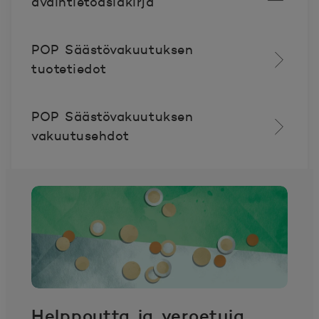
avaintietoasiakirja
Avautuu uuteen ikkunaan.
POP Säästövakuutuksen
tuotetiedot
POP Säästövakuutuksen
vakuutusehdot
Helppoutta ja veroetuja