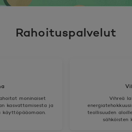
Rahoituspalvelut
na
Vi
rahoitat moninaiset
Vihreä la
nan kasvattamisesta ja
energiatehokkuusi
na käyttöpääomaan.
teollisuuden aloil
sähköisten 