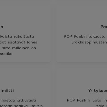
ha
Pa
kaista rahoitusta
POP Pankin takausta 
Saat saatavat lähes
urakkasopimusten 
 siitä millainen on
suaika.
imiitti
Yrityksen
t nostaa jatkuvasti
POP Pankin luotollin
ärään saakka limiitin
talou