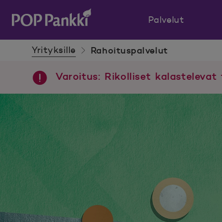
Palvelut
POP Pankki, etusivulle
Yrityksille
Rahoituspalvelut
Varoitus: Rikolliset kalastelevat 