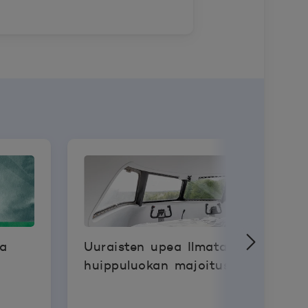
ea
Uuraisten upea Ilmatar tarjoaa
huippuluokan majoituselämyksiä