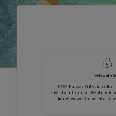
Yrityslai
POP Pankin Yrityslainalla 
investointitarpeet liiketoimin
korvausinvestoinneista ai