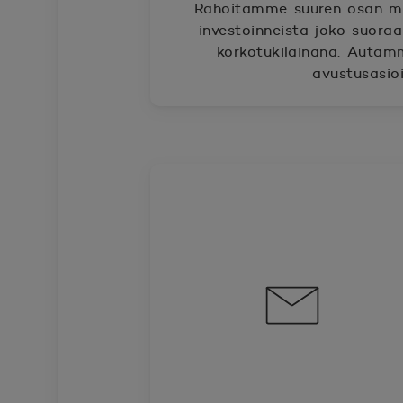
Rahoitamme suuren osan maa
investoinneista joko suoraa
korkotukilainana. Autam
avustusasioi