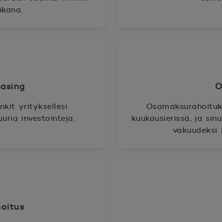
ikana.
easing
O
kit yrityksellesi
Osamaksurahoituks
ria investointeja.
kuukausierissä, ja sinu
vakuudeksi 
hoitus