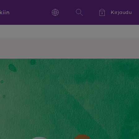
kiin
Kirjaudu
Language
Hae
Kieli,
Språk,
Language