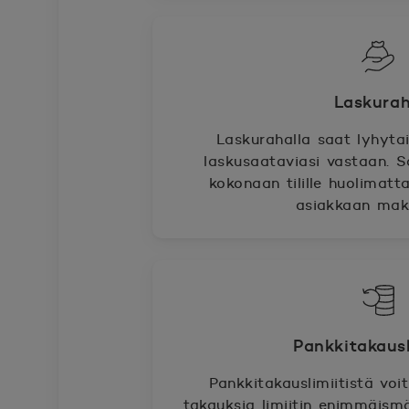
Laskura
Laskurahalla saat lyhytai
laskusaataviasi vastaan. 
kokonaan tilille huolimatta
asiakkaan mak
Pankkitakausl
Pankkitakauslimiitistä voi
takauksia limiitin enimmäismä