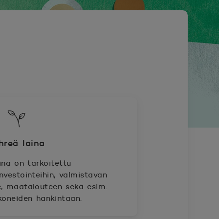
hreä laina
ina on tarkoitettu
nvestointeihin, valmistavan
le, maatalouteen sekä esim.
koneiden hankintaan.