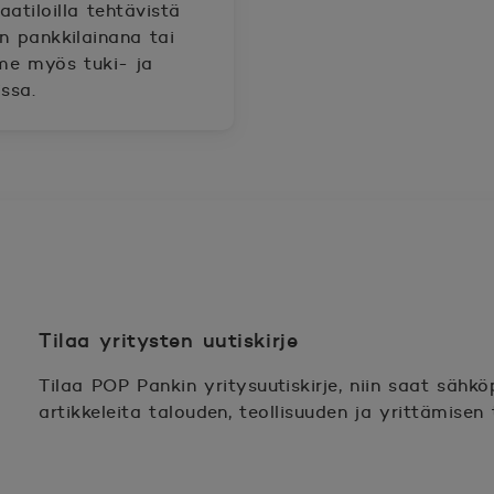
tiloilla tehtävistä
n pankkilainana tai
me myös tuki- ja
ssa.
Tilaa yritysten uutiskirje
Tilaa POP Pankin yritysuutiskirje, niin saat sähköp
artikkeleita talouden, teollisuuden ja yrittämisen t