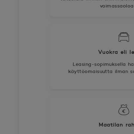
voimassaoloa
Vuokra eli l
Leasing-sopimuksella han
käyttöomaisuutta ilman suu
Maatilan ra