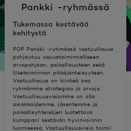
Pankki -ryhmässä
Tukemassa kestävää
kehitystä
POP Pankki -ryhmässä vastuullisuus
pohjautuu osuustoiminnalliseen
arvopohjaan, paikallisuuteen sekä
liiketoiminnan pitkäjänteisyyteen.
Vastuullisuus on kiinteä osa
ryhmämme strategiaa ja arvoja.
Vastuullisuusvisiomme on olla
asiakkaidemme, jäsentemme ja
paikallisyhteisöjen luotettava
kumppani kestävän hyvinvoinnin
luomisessa. Vastuullisuusvisio toimii