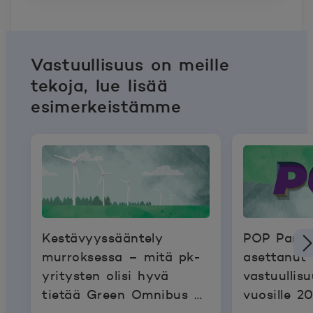
Vastuullisuus on meille
tekoja, lue lisää
esimerkeistämme
Kestävyyssääntely
POP Pankk
murroksessa – mitä pk-
asettanut
yritysten olisi hyvä
vastuullis
tietää Green Omnibus -
vuosille 2