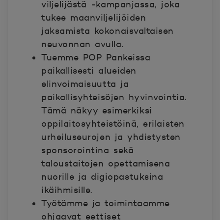
viljelijästä -kampanjassa, joka
tukee maanviljelijöiden
jaksamista kokonaisvaltaisen
neuvonnan avulla.
Tuemme POP Pankeissa
paikallisesti alueiden
elinvoimaisuutta ja
paikallisyhteisöjen hyvinvointia.
Tämä näkyy esimerkiksi
oppilaitosyhteistöinä, erilaisten
urheiluseurojen ja yhdistysten
sponsorointina sekä
taloustaitojen opettamisena
nuorille ja digiopastuksina
ikäihmisille.
Työtämme ja toimintaamme
ohjaavat
eettiset