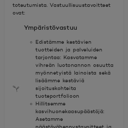
toteutumista. Vastuullisuustavoitteet
ovat:
Ympäristövastuu
Edistämme kestävien
tuotteiden ja palveluiden
tarjontaa: Kasvatamme
vihreän luotonannon osuutta
myönnetyistä lainoista sekä
lisäämme kestäviä
sijoituskohteita
tuoteportfolioon
Hillitsemme
kasvihuonekaasupäästöjä:
Asetamme
päästövähennystavoitteet ja