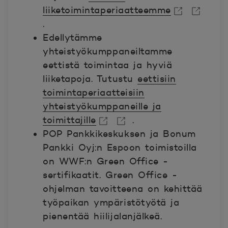
liiketoimintaperiaatteemme
.
Avautuu uuteen ikkunaan.
Avautuu uuteen ikkunaan.
Edellytämme
yhteistyökumppaneiltamme
eettistä toimintaa ja hyviä
liiketapoja. Tutustu
eettisiin
toimintaperiaatteisiin
yhteistyökumppaneille ja
toimittajille
.
POP Pankkikeskuksen ja Bonum
Avautuu uuteen ikkunaan.
Avautuu uuteen ikkunaan.
Pankki Oyj:n Espoon toimistoilla
on WWF:n Green Office -
sertifikaatit. Green Office -
ohjelman tavoitteena on kehittää
työpaikan ympäristötyötä ja
pienentää hiilijalanjälkeä.