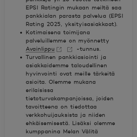
EPSI Ratingin mukaan meiltä saa
pankkialan parasta palvelua (EPSI
Rating 2025, yksityisasiakkaat). ​
Kotimaisena toimijana
palveluillemme on myönnetty
Avainlippu
-tunnus.
Turvallinen pankkiasiointi ja
Avautuu uuteen ikkunaan.
Avautuu uuteen ikkunaan.
asiakkaidemme taloudellinen
hyvinvointi ovat meille tärkeitä
asioita. Olemme mukana
erilaisissa
tietoturvakampanjoissa, joiden
tavoitteena on tiedottaa
verkkohuijauksista ja niiden
ehkäisemisestä. Lisäksi olemme
kumppanina Melan Välitä