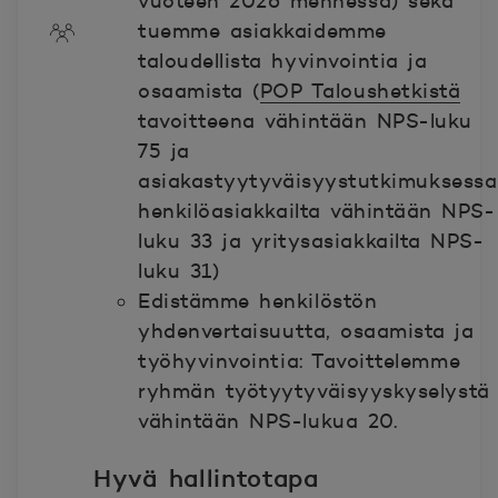
vuoteen 2026 mennessä) sekä
tuemme asiakkaidemme
taloudellista hyvinvointia ja
osaamista (
POP Taloushetkistä
tavoitteena vähintään NPS-luku
75 ja
asiakastyytyväisyystutkimuksessa
henkilöasiakkailta vähintään NPS-
luku 33 ja yritysasiakkailta NPS-
luku 31)
Edistämme henkilöstön
yhdenvertaisuutta, osaamista ja
työhyvinvointia: Tavoittelemme
ryhmän työtyytyväisyyskyselystä
vähintään NPS-lukua 20.
Hyvä hallintotapa