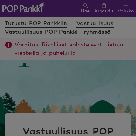
Hae
Kirjaudu
Valikko
POP Pankki, etusivulle
Tutustu POP Pankkiin
Vastuullisuus
Vastuullisuus POP Pankki -ryhmässä
Varoitus: Rikolliset kalastelevat tietoja
viesteillä ja puheluilla
Vastuullisuus POP