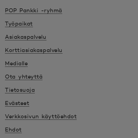
POP Pankki, etusivulle
POP Pankki -ryhmä
Työpaikat
Asiakaspalvelu
Korttiasiakaspalvelu
Medialle
Ota yhteyttä
Tietosuoja
Evästeet
Verkkosivun käyttöehdot
Ehdot