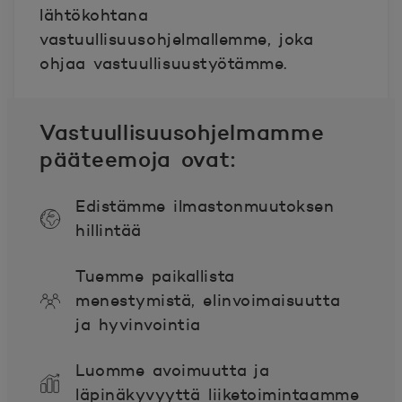
lähtökohtana
vastuullisuusohjelmallemme, joka
ohjaa vastuullisuustyötämme.
Vastuullisuusohjelmamme
pääteemoja ovat:
Edistämme ilmastonmuutoksen
hillintää
Tuemme paikallista
menestymistä, elinvoimaisuutta
ja hyvinvointia
Luomme avoimuutta ja
läpinäkyvyyttä liiketoimintaamme