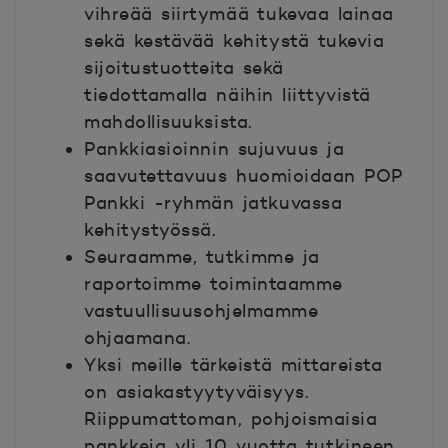
vihreää siirtymää tukevaa lainaa
sekä kestävää kehitystä tukevia
sijoitustuotteita sekä
tiedottamalla näihin liittyvistä
mahdollisuuksista.
Pankkiasioinnin sujuvuus ja
saavutettavuus huomioidaan POP
Pankki -ryhmän jatkuvassa
kehitystyössä.
Seuraamme, tutkimme ja
raportoimme toimintaamme
vastuullisuusohjelmamme
ohjaamana.
Yksi meille tärkeistä mittareista
on asiakastyytyväisyys.
Riippumattoman, pohjoismaisia
pankkeja yli 10 vuotta tutkineen