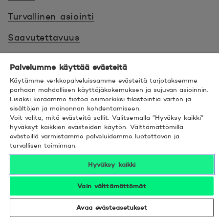
Turvallinen asiointi
Saavutettavuus
Hyödyllistä tietää
Palvelumme käyttää evästeitä
Käytämme verkkopalveluissamme evästeitä tarjotaksemme
© 2026 POP Pankki,
Hevosenkenkä 3, 02600
parhaan mahdollisen käyttäjäkokemuksen ja sujuvan asioinnin.
ESPOO
Lisäksi keräämme tietoa esimerkiksi tilastointia varten ja
sisältöjen ja mainonnan kohdentamiseen.
Voit valita, mitä evästeitä sallit. Valitsemalla ”Hyväksy kaikki”
hyväksyt kaikkien evästeiden käytön. Välttämättömillä
evästeillä varmistamme palveluidemme luotettavan ja
turvallisen toiminnan.
Seuraa meitä sosiaalisessa mediassa
Hyväksy kaikki
Linkedin
Avautuu uuteen ikkunaan.
Facebook
Avautuu uuteen ikkunaan.
Instagram
Avautuu uuteen ikkunaan.
YouTube
Avautuu uuteen ikkunaan.
Vain välttämättömät
Avaa evästeasetukset