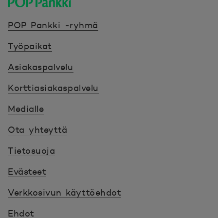
POP Pankki, etusivulle
POP Pankki -ryhmä
Työpaikat
Asiakaspalvelu
Korttiasiakaspalvelu
Medialle
Ota yhteyttä
Tietosuoja
Evästeet
Verkkosivun käyttöehdot
Ehdot