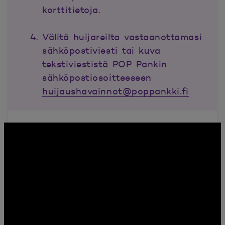
korttitietoja.
Välitä huijareilta vastaanottamasi
sähköpostiviesti tai kuva
tekstiviestistä POP Pankin
sähköpostiosoitteeseen
huijaushavainnot@poppankki.fi