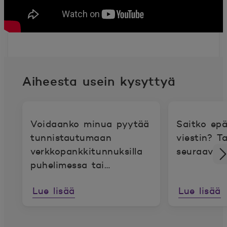
Aiheesta usein kysyttyä
Voidaanko minua pyytää
Saitko epä
tunnistautumaan
viestin? Ta
verkkopankkitunnuksilla
seuraavat 
puhelimessa tai
chatissa?
Lue lisää
Lue lisää