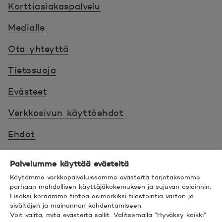
Korttiasiakaspalvelu
Medialle
Ota yhteyttä
Tietosuoja
Evästeet
Verkkosivun käyttöehdot
Ehdot
Turvallinen asiointi
Palvelumme käyttää evästeitä
Saavutettavuus
Käytämme verkkopalveluissamme evästeitä tarjotaksemme
parhaan mahdollisen käyttäjäkokemuksen ja sujuvan asioinnin.
Lisäksi keräämme tietoa esimerkiksi tilastointia varten ja
Hyödyllistä tietää
sisältöjen ja mainonnan kohdentamiseen.
Voit valita, mitä evästeitä sallit. Valitsemalla ”Hyväksy kaikki”