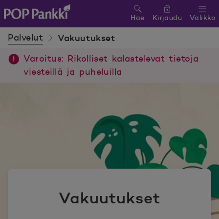
Hae
Kirjaudu
Valikko
POP Pankki, etusivulle
Palvelut
Vakuutukset
Varoitus: Rikolliset kalastelevat tietoja
viesteillä ja puheluilla
Vakuutukset