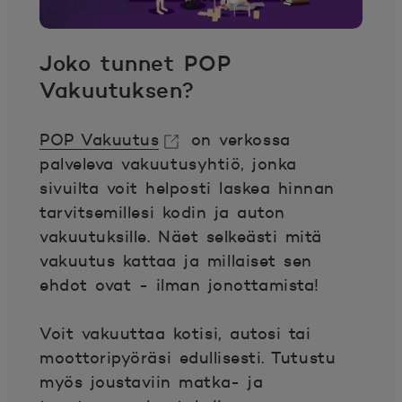
Joko tunnet POP
Vakuutuksen?
POP Vakuutus
on verkossa
palveleva vakuutusyhtiö, jonka
Avautuu uuteen ikkunaan.
sivuilta voit helposti laskea hinnan
tarvitsemillesi kodin ja auton
vakuutuksille. Näet selkeästi mitä
vakuutus kattaa ja millaiset sen
ehdot ovat - ilman jonottamista!
Voit vakuuttaa kotisi, autosi tai
moottoripyöräsi edullisesti. Tutustu
myös joustaviin matka- ja