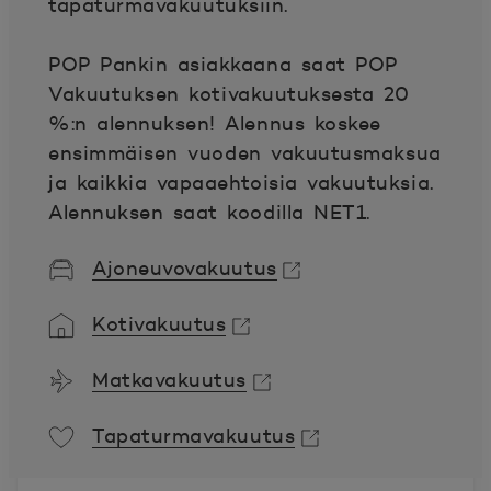
tapaturmavakuutuksiin.
POP Pankin asiakkaana saat POP
Vakuutuksen kotivakuutuksesta 20
%:n alennuksen! Alennus koskee
ensimmäisen vuoden vakuutusmaksua
ja kaikkia vapaaehtoisia vakuutuksia.
Alennuksen saat koodilla NET1.
Ajoneuvovakuutus
Avautuu uuteen ikkunaan.
Kotivakuutus
Avautuu uuteen ikkunaan.
Matkavakuutus
Avautuu uuteen ikkunaan.
Tapaturmavakuutus
Avautuu uuteen ikkunaan.