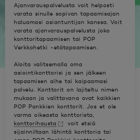
Ajanvarauspalvelusta voit helposti
varata sinulle sopivan tapaamisajan
haluamasi asiantuntijan kanssa. Voit
varata ajanvarauspalvelusta joko
konttoritapaamisen tai POP
Verkkohetki -etätapaamisen.
Aloita valitsemalla oma
asiointikonttorisi ja sen jälkeen
tapaamisen aihe tai kaipaamasi
palvelu. Konttorit on lajiteltu nimen
mukaan ja valittavana ovat kaikkien
POP Pankkien konttorit. Jos et ole
varma oikeasta konttorista,
konttorihausta
voit etsiä
sijainniltaan lähintä konttoria tai
Avautuu uuteen ikkunaan.