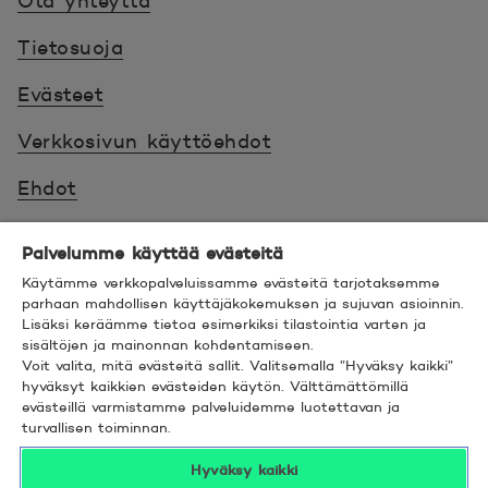
Ota yhteyttä
Tietosuoja
Evästeet
Verkkosivun käyttöehdot
Ehdot
Turvallinen asiointi
Palvelumme käyttää evästeitä
Saavutettavuus
Käytämme verkkopalveluissamme evästeitä tarjotaksemme
parhaan mahdollisen käyttäjäkokemuksen ja sujuvan asioinnin.
Lisäksi keräämme tietoa esimerkiksi tilastointia varten ja
Hyödyllistä tietää
sisältöjen ja mainonnan kohdentamiseen.
Voit valita, mitä evästeitä sallit. Valitsemalla ”Hyväksy kaikki”
© 2026 POP Pankki,
Hevosenkenkä 3, 02600
hyväksyt kaikkien evästeiden käytön. Välttämättömillä
evästeillä varmistamme palveluidemme luotettavan ja
ESPOO
turvallisen toiminnan.
Hyväksy kaikki