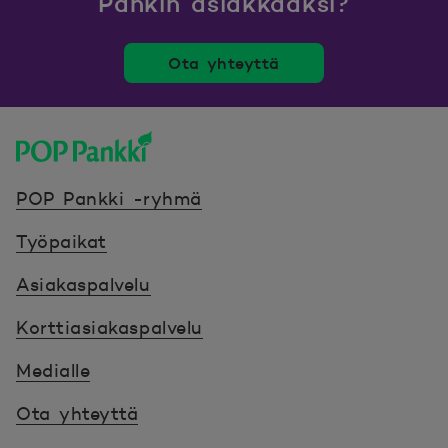
Pankin asiakkaaksi?
Ota yhteyttä
POP Pankki, etusivulle
POP Pankki -ryhmä
Työpaikat
Asiakaspalvelu
Korttiasiakaspalvelu
Medialle
Ota yhteyttä