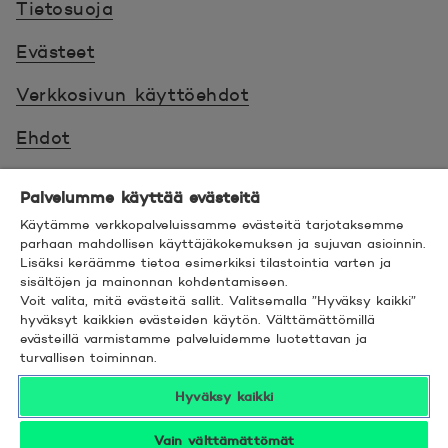
Tietosuoja
Evästeet
Verkkosivun käyttöehdot
Ehdot
Turvallinen asiointi
Palvelumme käyttää evästeitä
Saavutettavuus
Käytämme verkkopalveluissamme evästeitä tarjotaksemme
parhaan mahdollisen käyttäjäkokemuksen ja sujuvan asioinnin.
Lisäksi keräämme tietoa esimerkiksi tilastointia varten ja
Hyödyllistä tietää
sisältöjen ja mainonnan kohdentamiseen.
Voit valita, mitä evästeitä sallit. Valitsemalla ”Hyväksy kaikki”
© 2026 POP Pankki,
Hevosenkenkä 3, 02600
hyväksyt kaikkien evästeiden käytön. Välttämättömillä
evästeillä varmistamme palveluidemme luotettavan ja
ESPOO
turvallisen toiminnan.
Hyväksy kaikki
Vain välttämättömät