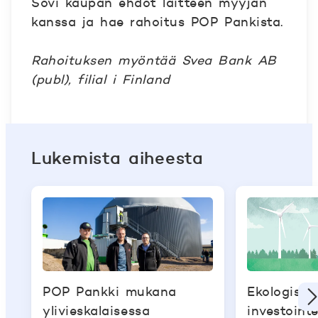
Sovi kaupan ehdot laitteen myyjän
kanssa ja hae rahoitus POP Pankista.
Rahoituksen myöntää Svea Bank AB
(publ), filial i Finland
Lukemista aiheesta
POP Pankki mukana
Ekologisiin
ylivieskalaisessa
investoint