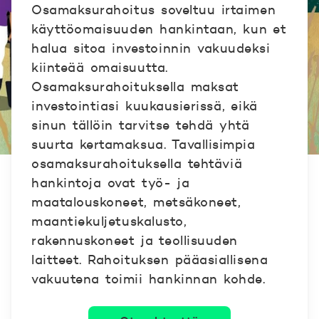
Osamaksurahoitus soveltuu irtaimen
käyttöomaisuuden hankintaan, kun et
halua sitoa investoinnin vakuudeksi
kiinteää omaisuutta.
Osamaksurahoituksella maksat
investointiasi kuukausierissä, eikä
sinun tällöin tarvitse tehdä yhtä
suurta kertamaksua. Tavallisimpia
osamaksurahoituksella tehtäviä
hankintoja ovat työ- ja
maatalouskoneet, metsäkoneet,
maantiekuljetuskalusto,
rakennuskoneet ja teollisuuden
laitteet. Rahoituksen pääasiallisena
vakuutena toimii hankinnan kohde.