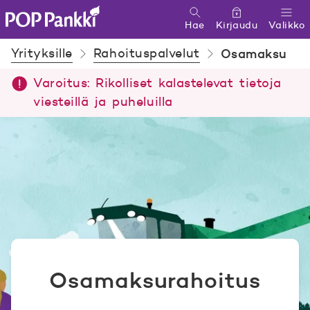
Hae
Kirjaudu
Valikko
POP Pankki, etusivulle
Yrityksille
Rahoituspalvelut
Osamaksu
Varoitus: Rikolliset kalastelevat tietoja
viesteillä ja puheluilla
Osamaksurahoitus