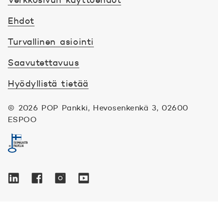
Verkkosivun käyttöehdot
Ehdot
Turvallinen asiointi
Saavutettavuus
Hyödyllistä tietää
© 2026 POP Pankki,
Hevosenkenkä 3, 02600
ESPOO
Seuraa meitä sosiaalisessa mediassa
Linkedin
Avautuu uuteen ikkunaan.
Facebook
Avautuu uuteen ikkunaan.
Instagram
Avautuu uuteen ikkunaan.
YouTube
Avautuu uuteen ikkunaan.