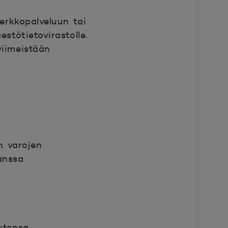
erkkopalveluun tai
estötietovirastolle.
viimeistään
en varojen
anssa
eutensa