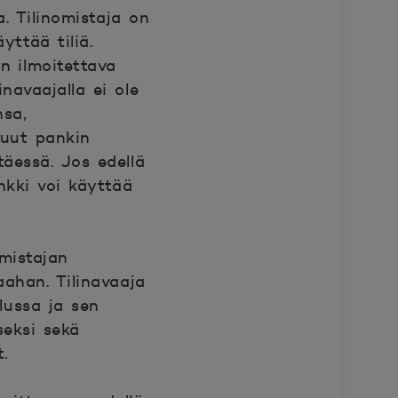
a. Tilinomistaja on
yttää tiliä.
on ilmoitettava
navaajalla ei ole
nsa,
muut pankin
täessä. Jos edellä
nkki voi käyttää
omistajan
aahan. Tilinavaaja
lussa ja sen
eksi sekä
.