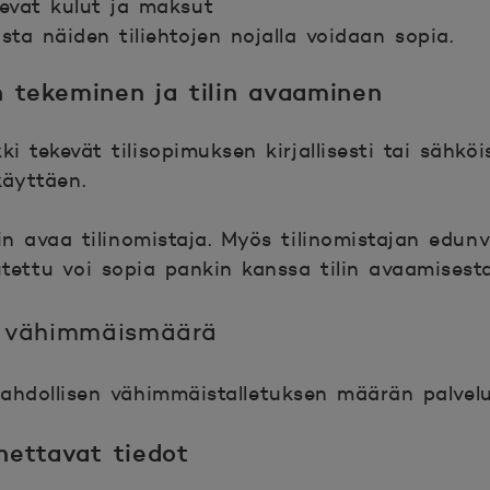
kevat kulut ja maksut
ista näiden tiliehtojen nojalla voidaan sopia.
n tekeminen ja tilin avaaminen
ki tekevät tilisopimuksen kirjallisesti tai sähköi
käyttäen.
in avaa tilinomistaja. Myös tilinomistajan edunv
tettu voi sopia pankin kanssa tilin avaamisest
en vähimmäismäärä
ahdollisen vähimmäistalletuksen määrän palvel
nnettavat tiedot