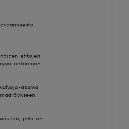
 avaamisesta.
 näiden ehtojen
stajan antamaan
unvalvoja-asema
n määräykseen
nkilöä, jolla on