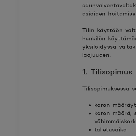
edunvalvontavaltak
asioiden hoitamise
Tilin käyttöön val
henkilön käyttämää
yksilöidyssä valtak
laajuuden.
1. Tilisopimus
Tilisopimuksessa s
koron määräy
koron määrä, s
vähimmäiskork
talletusaika