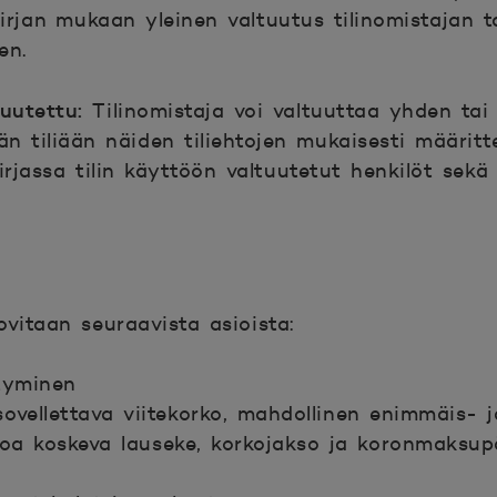
irjan mukaan yleinen valtuutus tilinomistajan ta
en.
tuutettu:
Tilinomistaja voi valtuuttaa yhden t
n tiliään näiden tiliehtojen mukaisesti määritt
irjassa tilin käyttöön valtuutetut henkilöt sekä
ovitaan seuraavista asioista:
tyminen
ovellettava viitekorko, mahdollinen enimmäis- j
oa koskeva lauseke, korkojakso ja koronmaksup