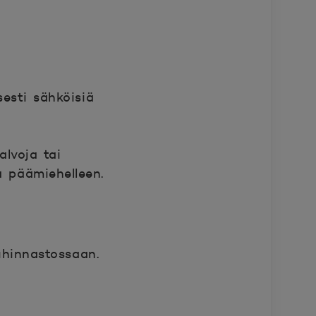
sesti sähköisiä
alvoja tai
a päämiehelleen.
uhinnastossaan.