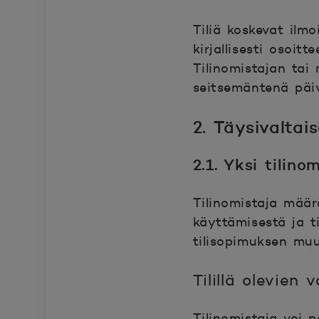
Tiliä koskevat ilm
kirjallisesti osoitt
Tilinomistajan tai
seitsemäntenä päiv
2. Täysivaltai
2.1. Yksi tilino
Tilinomistaja määrä
käyttämisestä ja t
tilisopimuksen muut
Tilillä olevien
Tilinomistaja voi p