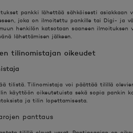
oitukset pankki lähettää sähköisesti asiakkaan v
eeseen, joka on ilmoitettu pankille tai Digi- ja vä
 muun henkilön katsotaan saaneen ilmoituksen 
änä lähettämisen jälkeen.
sen tilinomistajan oikeudet
mistaja
ä tilistä. Tilinomistaja voi päättää tilillä olevi
ilin käyttöön oikeutetuista sekä sopia pankin k
oksista ja tilin lopettamisesta.
 varojen panttaus
antata tilillä olevat varat. Pantinsaajan on oik