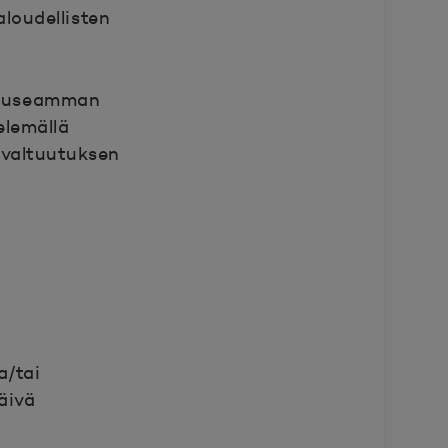
loudellisten
ai useamman
elemällä
 valtuutuksen
a/tai
äivä