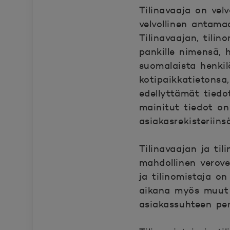
Tilinavaaja on velv
velvollinen antamaa
Tilinavaajan, tilin
pankille nimensä, h
suomalaista henkil
kotipaikkatietonsa
edellyttämät tiedo
mainitut tiedot on
asiakasrekisteriinsä
Tilinavaajan ja til
mahdollinen verove
ja tilinomistaja o
aikana myös muut 
asiakassuhteen peru