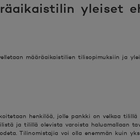
äaikaistilin yleiset 
velletaan määräaikaistilien tilisopimuksiin ja yl
rkoitetaan henkilöä, jolle pankki on velkaa tilillä
istä ja tilillä olevista varoista haluamallaan tava
odeta. Tilinomistajia voi olla enemmän kuin yksi