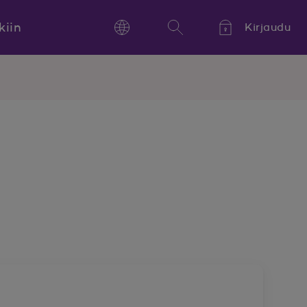
kiin
Kirjaudu
Language
Hae
Kieli,
Språk,
Language