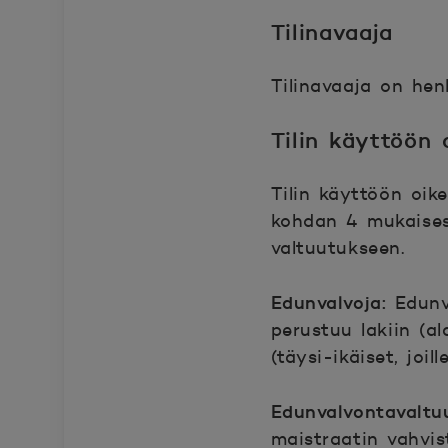
Tilinavaaja
Tilinavaaja on hen
Tilin käyttöön 
Tilin käyttöön oik
kohdan 4 mukaisest
valtuutukseen.
Edunvalvoja:
Edunv
perustuu lakiin (a
(täysi-ikäiset, joi
Edunvalvontavaltu
maistraatin vahvis