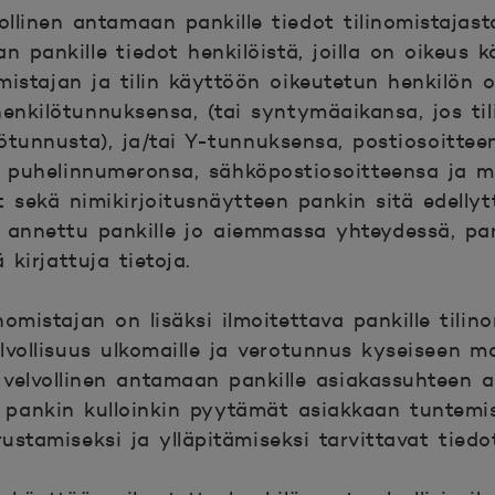
ollinen antamaan pankille tiedot tilinomistajast
n pankille tiedot henkilöistä, joilla on oikeus kä
omistajan ja tilin käyttöön oikeutetun henkilön 
enkilötunnuksensa, (tai syntymäaikansa, jos tili
ötunnusta), ja/tai Y-tunnuksensa, postiosoittee
, puhelinnumeronsa, sähköpostiosoitteensa ja 
t sekä nimikirjoitusnäytteen pankin sitä edellyt
 annettu pankille jo aiemmassa yhteydessä, pa
 kirjattuja tietoja.
inomistajan on lisäksi ilmoitettava pankille tilin
lvollisuus ulkomaille ja verotunnus kyseiseen m
n velvollinen antamaan pankille asiakassuhteen a
pankin kulloinkin pyytämät asiakkaan tuntemis
stamiseksi ja ylläpitämiseksi tarvittavat tiedot