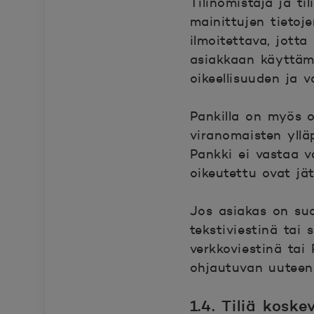
Tilinomistaja ja ti
mainittujen tietoj
ilmoitettava, jott
asiakkaan käyttäm
oikeellisuuden ja v
Pankilla on myös o
viranomaisten ylläp
Pankki ei vastaa va
oikeutettu ovat jä
Jos asiakas on su
tekstiviestinä tai 
verkkoviestinä tai
ohjautuvan uuteen
1.4. Tiliä koske