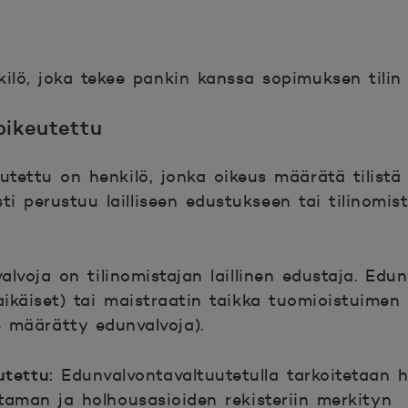
kilö, joka tekee pankin kanssa sopimuksen tilin
oikeutettu
eutettu on henkilö, jonka oikeus määrätä tilistä
i perustuu lailliseen edustukseen tai tilinomi
alvoja on tilinomistajan laillinen edustaja. Ed
laikäiset) tai maistraatin taikka tuomioistuime
lle määrätty edunvalvoja).
utettu:
Edunvalvontavaltuutetulla tarkoitetaan he
taman ja holhousasioiden rekisteriin merkityn