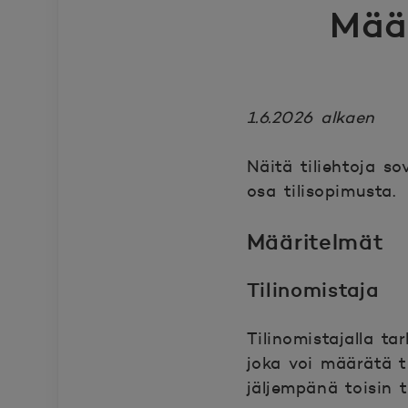
Määr
1.6.2026 alkaen
Näitä tiliehtoja so
osa tilisopimusta.
Määritelmät
Tilinomistaja
Tilinomistajalla ta
joka voi määrätä til
jäljempänä toisin t