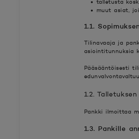
talletusta kos
muut asiat, jo
1.1. Sopimukse
Tilinavaaja ja pank
asiointitunnuksia 
Pääsääntöisesti til
edunvalvontavaltuu
1.2. Talletuks
Pankki ilmoittaa m
1.3. Pankille a