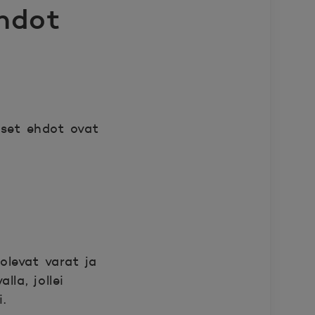
ehdot
eiset ehdot ovat
 olevat varat ja
lla, jollei
.