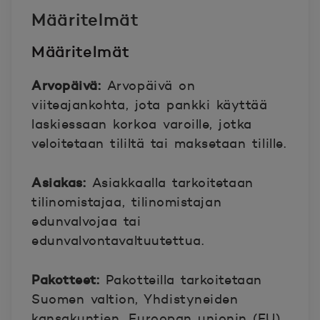
Määritelmät
Määritelmät
Arvopäivä:
Arvopäivä on
viiteajankohta, jota pankki käyttää
laskiessaan korkoa varoille, jotka
veloitetaan tililtä tai maksetaan tilille.
Asiakas:
Asiakkaalla tarkoitetaan
tilinomistajaa, tilinomistajan
edunvalvojaa tai
edunvalvontavaltuutettua.
Pakotteet:
Pakotteilla tarkoitetaan
Suomen valtion, Yhdistyneiden
kansakuntien, Euroopan unionin (EU),