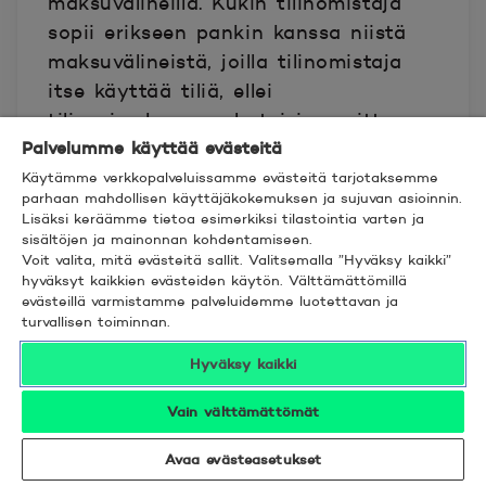
maksuvälineillä. Kukin tilinomistaja
sopii erikseen pankin kanssa niistä
maksuvälineistä, joilla tilinomistaja
itse käyttää tiliä, ellei
tilisopimuksessa ole toisin sovittu.
Palvelumme käyttää evästeitä
Kaikki tilinomistajat sopivat yhdessä
Käytämme verkkopalveluissamme evästeitä tarjotaksemme
parhaan mahdollisen käyttäjäkokemuksen ja sujuvan asioinnin.
pankin kanssa maksuvälineiden
Lisäksi keräämme tietoa esimerkiksi tilastointia varten ja
antamisesta tilinkäyttöön
sisältöjen ja mainonnan kohdentamiseen.
Voit valita, mitä evästeitä sallit. Valitsemalla ”Hyväksy kaikki”
oikeutetuille, ellei tilisopimuksessa ole
hyväksyt kaikkien evästeiden käytön. Välttämättömillä
toisin sovittu.
evästeillä varmistamme palveluidemme luotettavan ja
turvallisen toiminnan.
Tietojen saanti
Hyväksy kaikki
Kukin tilinomistaja on oikeutettu
Vain välttämättömät
saamaan kaikki tiedot tilistä ja
Avaa evästeasetukset
tilitapahtumista. Pankki antaa 1.4 ja