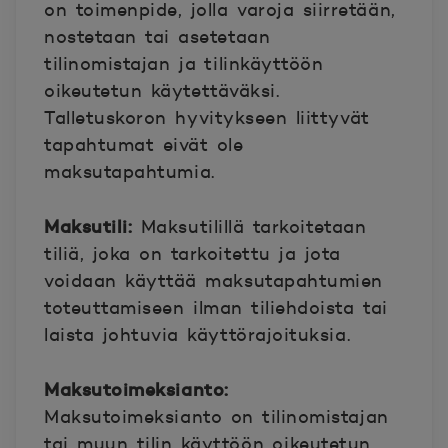
on toimenpide, jolla varoja siirretään,
nostetaan tai asetetaan
tilinomistajan ja tilinkäyttöön
oikeutetun käytettäväksi.
Talletuskoron hyvitykseen liittyvät
tapahtumat eivät ole
maksutapahtumia.
Maksutili:
Maksutilillä tarkoitetaan
tiliä, joka on tarkoitettu ja jota
voidaan käyttää maksutapahtumien
toteuttamiseen ilman tiliehdoista tai
laista johtuvia käyttörajoituksia.
Maksutoimeksianto:
Maksutoimeksianto on tilinomistajan
tai muun tilin käyttöön oikeutetun