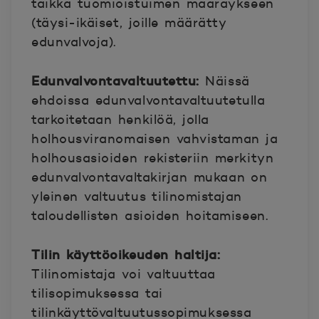
taikka tuomioistuimen määräykseen
(täysi-ikäiset, joille määrätty
edunvalvoja).
Edunvalvontavaltuutettu:
Näissä
ehdoissa edunvalvontavaltuutetulla
tarkoitetaan henkilöä, jolla
holhousviranomaisen vahvistaman ja
holhousasioiden rekisteriin merkityn
edunvalvontavaltakirjan mukaan on
yleinen valtuutus tilinomistajan
taloudellisten asioiden hoitamiseen.
Tilin käyttöoikeuden haltija:
Tilinomistaja voi valtuuttaa
tilisopimuksessa tai
tilinkäyttövaltuutussopimuksessa