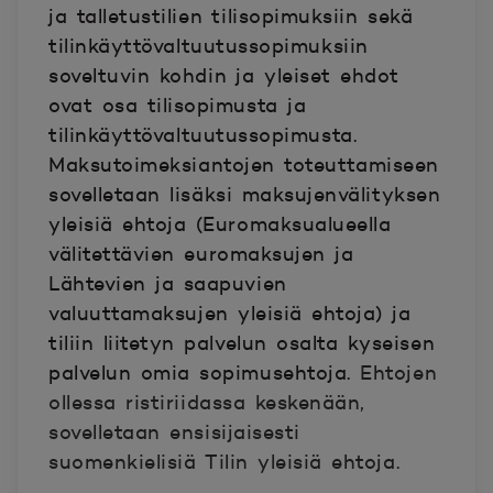
ja talletustilien tilisopimuksiin sekä
tilinkäyttövaltuutussopimuksiin
soveltuvin kohdin ja yleiset ehdot
ovat osa tilisopimusta ja
tilinkäyttövaltuutussopimusta.
Maksutoimeksiantojen toteuttamiseen
sovelletaan lisäksi maksujenvälityksen
yleisiä ehtoja (Euromaksualueella
välitettävien euromaksujen ja
Lähtevien ja saapuvien
valuuttamaksujen yleisiä ehtoja) ja
tiliin liitetyn palvelun osalta kyseisen
palvelun omia sopimusehtoja.
Ehtojen
ollessa ristiriidassa keskenään,
sovelletaan ensisijaisesti
suomenkielisiä Tilin yleisiä ehtoja.