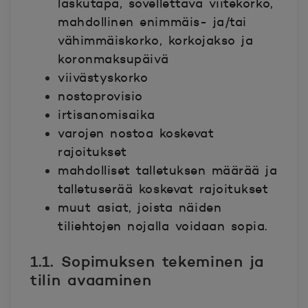
laskutapa, sovellettava viitekorko,
mahdollinen enimmäis- ja/tai
vähimmäiskorko, korkojakso ja
koronmaksupäivä
viivästyskorko
nostoprovisio
irtisanomisaika
varojen nostoa koskevat
rajoitukset
mahdolliset talletuksen määrää ja
talletuserää koskevat rajoitukset
muut asiat, joista näiden
tiliehtojen nojalla voidaan sopia.
1.1. Sopimuksen tekeminen ja
tilin avaaminen