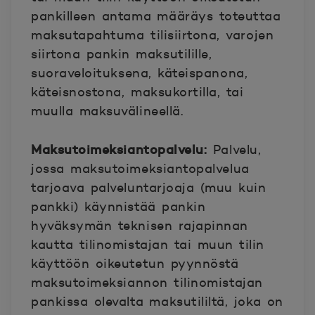
pankilleen antama määräys toteuttaa
maksutapahtuma tilisiirtona, varojen
siirtona pankin maksutilille,
suoraveloituksena, käteispanona,
käteisnostona, maksukortilla, tai
muulla maksuvälineellä.
Maksutoimeksiantopalvelu:
Palvelu,
jossa maksutoimeksiantopalvelua
tarjoava palveluntarjoaja (muu kuin
pankki) käynnistää pankin
hyväksymän teknisen rajapinnan
kautta tilinomistajan tai muun tilin
käyttöön oikeutetun pyynnöstä
maksutoimeksiannon tilinomistajan
pankissa olevalta maksutililtä, joka on