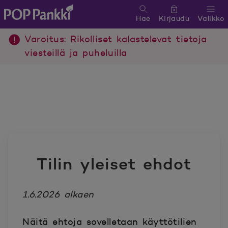
Hae
Kirjaudu
Valikko
POP Pankki, etusivulle
Varoitus: Rikolliset kalastelevat tietoja
viesteillä ja puheluilla
Tilin yleiset ehdot
1.6.2026 alkaen
Näitä ehtoja sovelletaan käyttötilien