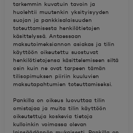
tarkemmin kuvatuin tavoin ja
huolehtii muutenkin yksityisyyden
suojan ja pankkisalaisuuden
toteuttamisesta henkilötietojen
käsittelyssä. Antaessaan
maksutoimeksiannon asiakas ja tilin
käyttöön oikeutettu suostuvat
henkilötietojensa käsittelemiseen siltä
osin kuin ne ovat tarpeen tämän
tilisopimuksen piiriin kuuluvien
maksutapahtumien toteuttamiseksi.
Pankilla on oikeus luovuttaa tilin
omistajaa ja muita tilin käyttöön
oikeutettuja koskevia tietoja
kulloinkin voimassa olevan
lainsäädännön mukaisesti. Pankilla on