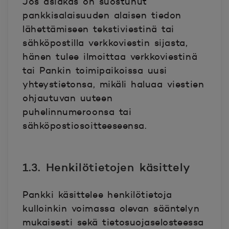
Jos asiakas on suostunut
pankkisalaisuuden alaisen tiedon
lähettämiseen tekstiviestinä tai
sähköpostilla verkkoviestin sijasta,
hänen tulee ilmoittaa verkkoviestinä
tai Pankin toimipaikoissa uusi
yhteystietonsa, mikäli haluaa viestien
ohjautuvan uuteen
puhelinnumeroonsa tai
sähköpostiosoitteeseensa.
1.3. Henkilötietojen käsittely
Pankki käsittelee henkilötietoja
kulloinkin voimassa olevan sääntelyn
mukaisesti sekä tietosuojaselosteessa