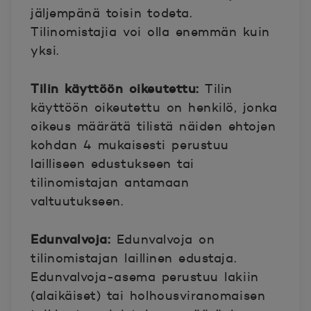
jäljempänä toisin todeta.
Tilinomistajia voi olla enemmän kuin
yksi.
Tilin käyttöön oikeutettu:
Tilin
käyttöön oikeutettu on henkilö, jonka
oikeus määrätä tilistä näiden ehtojen
kohdan 4 mukaisesti perustuu
lailliseen edustukseen tai
tilinomistajan antamaan
valtuutukseen.
Edunvalvoja:
Edunvalvoja on
tilinomistajan laillinen edustaja.
Edunvalvoja-asema perustuu lakiin
(alaikäiset) tai holhousviranomaisen