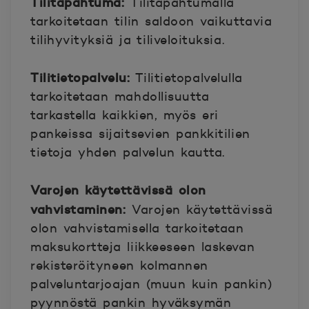
Tilitapahtuma:
Tilitapahtumalla
tarkoitetaan tilin saldoon vaikuttavia
tilihyvityksiä ja tiliveloituksia.
Tilitietopalvelu:
Tilitietopalvelulla
tarkoitetaan mahdollisuutta
tarkastella kaikkien, myös eri
pankeissa sijaitsevien pankkitilien
tietoja yhden palvelun kautta.
Varojen käytettävissä olon
vahvistaminen:
Varojen käytettävissä
olon vahvistamisella tarkoitetaan
maksukortteja liikkeeseen laskevan
rekisteröityneen kolmannen
palveluntarjoajan (muun kuin pankin)
pyynnöstä pankin hyväksymän