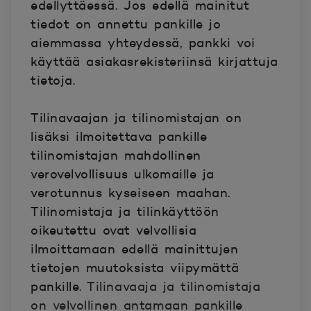
edellyttäessä. Jos edellä mainitut
tiedot on annettu pankille jo
aiemmassa yhteydessä, pankki voi
käyttää asiakasrekisteriinsä kirjattuja
tietoja.
Tilinavaajan ja tilinomistajan on
lisäksi ilmoitettava pankille
tilinomistajan mahdollinen
verovelvollisuus ulkomaille ja
verotunnus kyseiseen maahan.
Tilinomistaja ja tilinkäyttöön
oikeutettu ovat velvollisia
ilmoittamaan edellä mainittujen
tietojen muutoksista viipymättä
pankille.
Tilinavaaja ja tilinomistaja
on velvollinen antamaan pankille