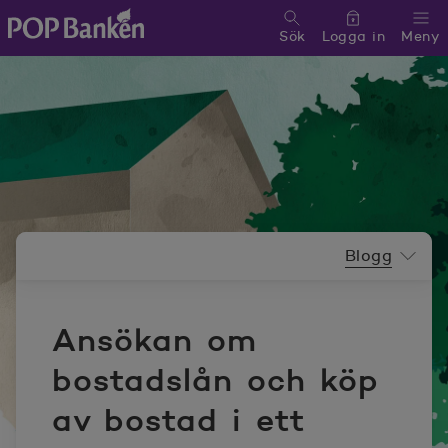
Sök
Logga in
Meny
POP banken, till hemsidan
Nyhetsrummeny
Blogg
Ansökan om
bostadslån och köp
av bostad i ett