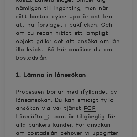
kosta. Låneförslaget binder dig
nämligen till ingenting, men när
rätt bostad dyker upp är det bra
att ha förslaget i bakfickan. Och
om du redan hittat ett lämpligt
objekt gäller det att ansöka om lån
illa kvickt. Så här ansöker du om
bostadslån:
1. Lämna in lånesökan
Processen börjar med ifyllandet av
låneansökan. Du kan smidigt fylla i
ansökan via vår tjänst
POP
Lånelöfte
, som är tillgänglig för
alla bankers kunder. För ansökan
Öppnas i nytt fönster
om bostadslån behöver vi uppgifter