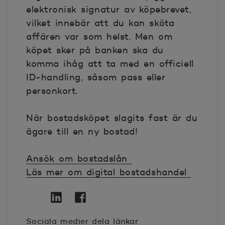
elektronisk signatur av köpebrevet,
vilket innebär att du kan sköta
affären var som helst. Men om
köpet sker på banken ska du
komma ihåg att ta med en officiell
ID-handling, såsom pass eller
personkort.
När bostadsköpet slagits fast är du
ägare till en ny bostad!
Ansök om bostadslån
Läs mer om digital bostadshandel
Twitter
Öppnas i nytt fönster
Linkedin
Öppnas i nytt fönster
Facebook
Öppnas i nytt fönster
Sociala medier dela länkar