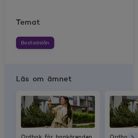
Temat
Bostadslån
Läs om ämnet
Ordbok för bankärenden
Ordbok f