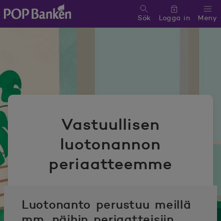
Sök
Logga in
Meny
POP banken, till hemsidan
Vastuullisen
luotonannon
periaatteemme
Luotonanto perustuu meillä
mm. näihin periaatteisiin