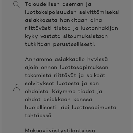
Taloudellisen aseman ja
luottokelpoisuuden selvittämiseksi
asiakkaasta hankitaan aina
riittävästi tietoa ja luotonhakijan
kyky vastata sitoumuksistaan
tutkitaan perusteellisesti.
Annamme asiakkaalle hyvissä
ajoin ennen luottosopimuksen
tekemistä riittävät ja selkeät
selvitykset luotosta ja sen
ehdoista. Käymme tiedot ja
ehdot asiakkaan kanssa
huolellisesti läpi luottosopimusta
tehtäessä.
Maksuviivästystilanteissa