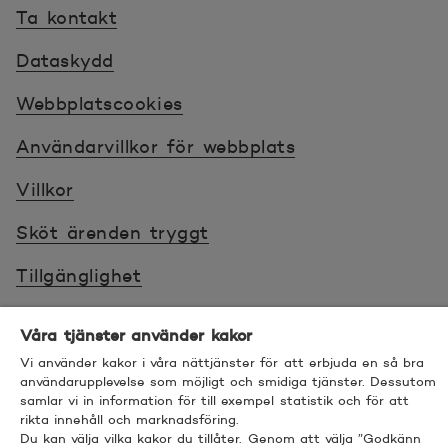
Ta kontakt
Dataskydd
Webbplatscookies
Användarvillkor för webbplats
Villkor
Sköt ärenden tryggt
Tillgänglighet
Bra att veta
Våra tjänster använder kakor
Vi använder kakor i våra nättjänster för att erbjuda en så bra
© 2026 POP Pankki, Hevosenkenkä 3, 02600
användarupplevelse som möjligt och smidiga tjänster. Dessutom
ESPOO
samlar vi in information för till exempel statistik och för att
rikta innehåll och marknadsföring.
Du kan välja vilka kakor du tillåter. Genom att välja ”Godkänn