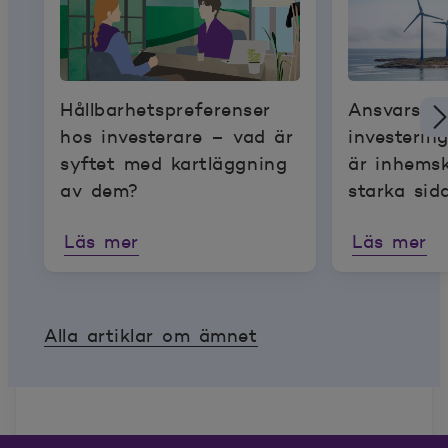
Hållbarhetspreferenser
Ansvarsful
hos investerare – vad är
investerin
syftet med kartläggning
är inhems
av dem?
starka sid
Läs mer
Läs mer
Alla artiklar om ämnet