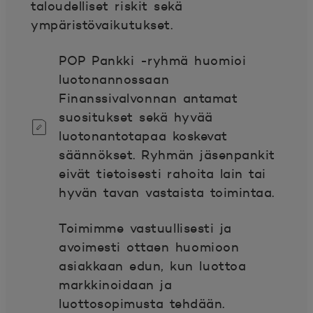
taloudelliset riskit sekä
ympäristövaikutukset.
POP Pankki -ryhmä huomioi
luotonannossaan
Finanssivalvonnan antamat
suositukset sekä hyvää
luotonantotapaa koskevat
säännökset. Ryhmän jäsenpankit
eivät tietoisesti rahoita lain tai
hyvän tavan vastaista toimintaa.
Toimimme vastuullisesti ja
avoimesti ottaen huomioon
asiakkaan edun, kun luottoa
markkinoidaan ja
luottosopimusta tehdään.