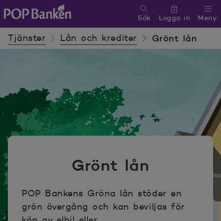
Sök
Logga in
Meny
POP banken, till hemsidan
Tjänster
Lån och krediter
Grönt lån
Grönt lån
POP Bankens Gröna lån stöder en
grön övergång och kan beviljas för
köp av elbil eller