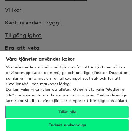
Villkor
Sköt ärenden tryggt
Tillgänglighet
Bra att veta
Våra tjänster använder kakor
© 2026 POP Pankki, Hevosenkenkä 3, 02600
Vi använder kakor i våra nättjänster för att erbjuda en så bra
ESPOO
användarupplevelse som möjligt och smidiga tjänster. Dessutom
samlar vi in information för till exempel statistik och för att
rikta innehåll och marknadsföring.
Du kan välja vilka kakor du tillåter. Genom att välja ”Godkänn
alla” godkänner du alla kakor som vi använder. Med nödvändiga
kakor ser vi till att våra tjänster fungerar tillförlitligt och säkert.
Twitter
Öppnas i nytt fönster
Linkedin
Öppnas i nytt fönster
Facebook
Öppnas i nytt fönster
Instagram
Öppnas i nytt fönster
YouTube
Öppnas i nytt fönster
Tillåt alla
Endast nödvändiga