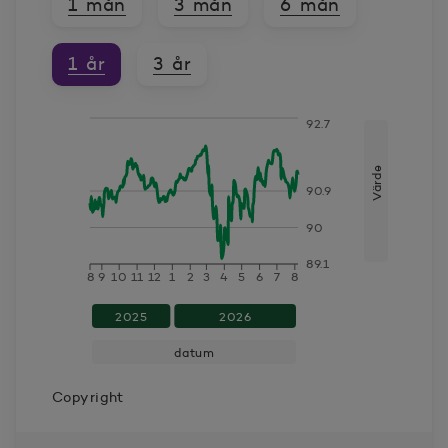
1 mån
3 mån
6 mån
1 år
3 år
92.7
datum
Värde
Värde
90.9
2025-08-11
90.592
90
2025-08-12
90.443
89.1
8
9
10
11
12
1
2
3
4
5
6
7
8
2025-08-13
90.764
2025
2026
datum
2025-08-14
90.658
Copyright
2025-08-15
90.376