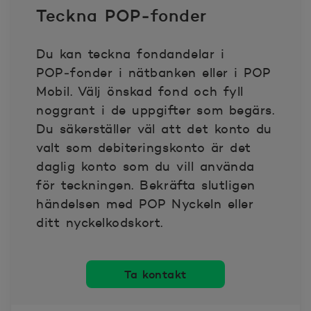
Teckna POP‑fonder
2025-08-18
90.473
Du kan teckna fondandelar i
2025-08-19
90.552
POP‑fonder i nätbanken eller i POP
Mobil. Välj önskad fond och fyll
2025-08-20
90.678
noggrant i de uppgifter som begärs.
Du säkerställer väl att det konto du
2025-08-21
90.463
valt som debiteringskonto är det
daglig konto som du vill använda
2025-08-22
90.623
för teckningen. Bekräfta slutligen
händelsen med POP Nyckeln eller
2025-08-25
90.454
ditt nyckelkodskort.
2025-08-26
90.632
Ta kontakt
2025-08-27
90.743