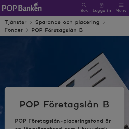
Sök
Logga in
Meny
POP banken, till hemsidan
Tjänster
Sparande och placering
Fonder
POP Företagslån B
POP Företagslån B
POP Företagslån-placeringsfond är
en långräntefond som i huvudsak