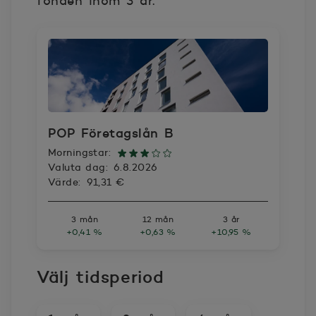
fonden inom 3 år.
POP Företagslån B
Morningstar:
Valuta dag:
6.8.2026
Värde:
91,31 €
3 mån
12 mån
3 år
+0,41 %
+0,63 %
+10,95 %
Välj tidsperiod