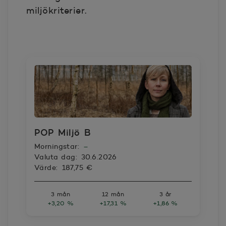
miljökriterier.
POP Miljö B
Morningstar:
–
Valuta dag:
30.6.2026
Värde:
187,75 €
3 mån
12 mån
3 år
+3,20 %
+17,31 %
+1,86 %