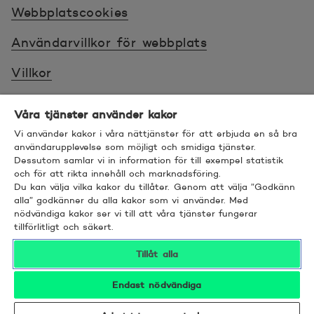
Webbplatscookies
Användarvillkor för webbplats
Villkor
Sköt ärenden tryggt
Våra tjänster använder kakor
Tillgänglighet
Vi använder kakor i våra nättjänster för att erbjuda en så bra
användarupplevelse som möjligt och smidiga tjänster.
Dessutom samlar vi in information för till exempel statistik
Bra att veta
och för att rikta innehåll och marknadsföring.
Du kan välja vilka kakor du tillåter. Genom att välja ”Godkänn
© 2026 POP Pankki, Hevosenkenkä 3, 02600
alla” godkänner du alla kakor som vi använder. Med
nödvändiga kakor ser vi till att våra tjänster fungerar
ESPOO
tillförlitligt och säkert.
Tillåt alla
Endast nödvändiga