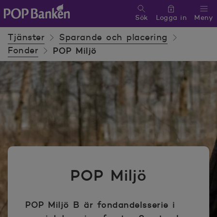
Sök
Logga in
Meny
POP banken, till hemsidan
Tjänster
Sparande och placering
Fonder
POP Miljö
POP Miljö
POP Miljö B är fondandelsserie i