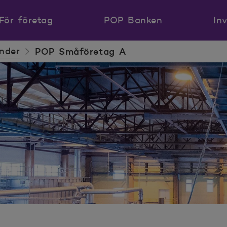
För företag
POP Banken
In
nder
POP Småföretag A