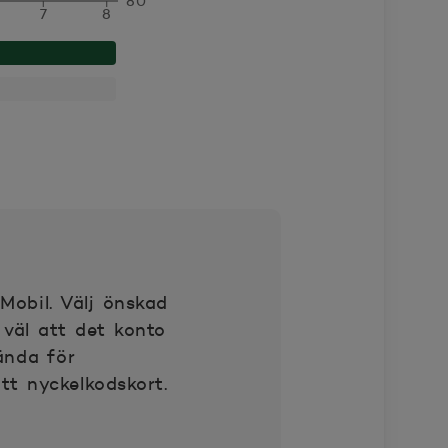
80
7
8
Mobil. Välj önskad
 väl att det konto
ända för
tt nyckelkodskort.