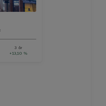
€
3 år
+13,10 %