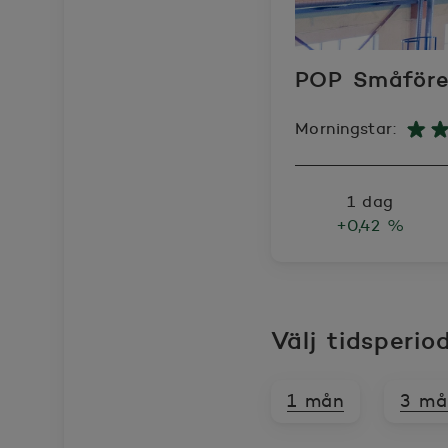
POP Småföre
Morningstar:
1 dag
+0,42 %
Välj tidsperio
1 mån
3 må