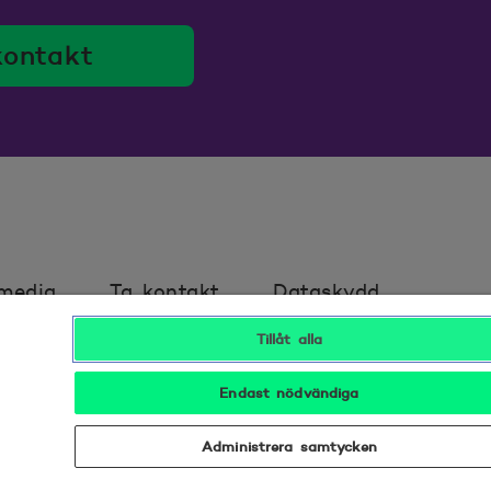
kontakt
 media
Ta kontakt
Dataskydd
Tillåt alla
t
Tillgänglighet
Bra att veta
Endast nödvändiga
Administrera samtycken