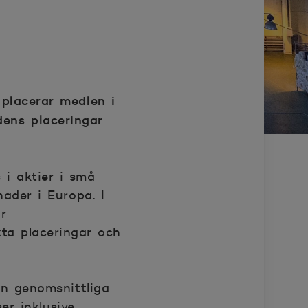
placerar medlen i
dens placeringar
 i aktier i små
ader i Europa. I
r
ta placeringar och
en genomsnittliga
er inklusive