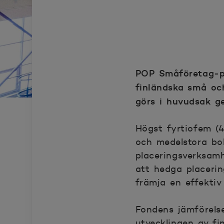
POP Småföretag-pl
finländska små oc
görs i huvudsak ge
Högst fyrtiofem (4
och medelstora bol
placeringsverksam
att
hedga
placerin
främja en effektiv 
Fondens jämförels
utvecklingen av fi