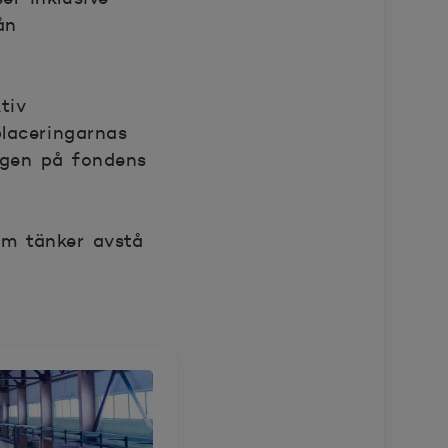
ån
tiv
placeringarnas
ingen på fondens
om tänker avstå