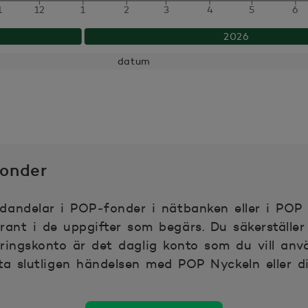
.85
1
12
1
2
3
4
5
6
2026
.675
datum
.555
.509
.929
onder
.654
andelar i POP‑fonder i nätbanken eller i POP 
rant i de uppgifter som begärs. Du säkerställer
.026
ringskonto är det daglig konto som du vill anv
ta slutligen händelsen med POP Nyckeln eller di
.565