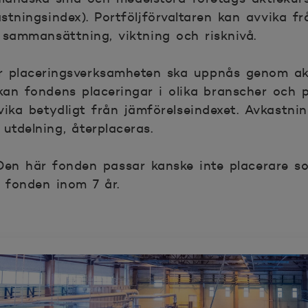
astningsindex). Portföljförvaltaren kan avvika fr
 sammansättning, viktning och risknivå.
r placeringsverksamheten ska uppnås genom ak
 kan fondens placeringar i olika branscher och 
vika betydligt från jämförelseindexet. Avkastn
utdelning, återplaceras.
en här fonden passar kanske inte placerare s
i fonden inom 7 år.