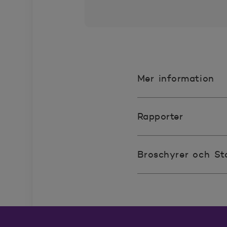
2025-08-28
93
2025-08-29
92
2025-09-01
93
Mer information
2025-09-02
91
Rapporter
2025-09-03
91
2025-09-04
91
Broschyrer och St
2025-09-05
92
2025-09-08
92