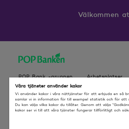
2025-09-09
92
Välkommen att
2025-09-10
92
2025-09-11
92
2025-09-12
92
2025-09-15
92
POP banken, till hemsidan
POP Bank -gruppen
Arbetsplatser
2025-09-16
92
Våra tjänster använder kakor
Vi använder kakor i våra nättjänster för att erbjuda en så 
Webbplatscookies
Användarvillkor f
samlar vi in information för till exempel statistik och för att
2025-09-17
92
Du kan välja vilka kakor du tillåter. Genom att välja ”Godkä
kakor ser vi till att våra tjänster fungerar tillförlitligt och säk
© 2026 POP Pankki, Hevosenkenkä 3, 02600
2025-09-18
92