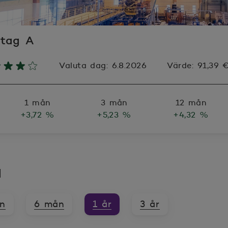
tag A
Valuta dag:
6.8.2026
Värde:
91,39 
1 mån
3 mån
12 mån
+3,72 %
+5,23 %
+4,32 %
d
n
6 mån
1 år
3 år