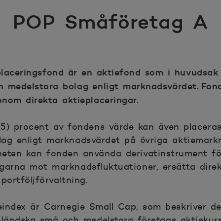
POP Småföretag A
aceringsfond är en aktiefond som i huvudsak 
h medelstora bolag enligt marknadsvärdet. Fon
nom direkta aktieplaceringar.
5) procent av fondens värde kan även placeras
ag enligt marknadsvärdet på övriga aktiemarkn
heten kan fonden använda derivatinstrument fö
garna mot marknadsfluktuationer, ersätta direk
portföljförvaltning.
eindex är Carnegie Small Cap, som beskriver d
nländska små och medelstora företags aktiekurs