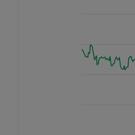
datum
Vä
2025-08-08
94
2025-08-11
93
2025-08-12
93
2025-08-13
93
2025-08-14
92
2025-08-15
93