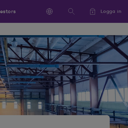
vestors
Logga in
Language
Sök
Kieli,
Språk,
Language