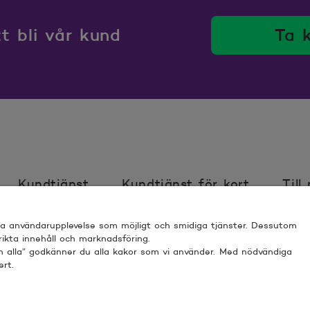
.95
 bli vår kund
Ta 
.808
.753
.78
.901
Kundtjänst
Kundtjänst för kort
Till
.535
bra användarupplevelse som möjligt och smidiga tjänster. Dessutom
ör webbplats
Villkor
Sköt ärenden trygg
 rikta innehåll och marknadsföring.
.5
nn alla” godkänner du alla kakor som vi använder. Med nödvändiga
ert.
 ESPOO
.688