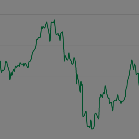
rde
.178
.796
.46
.384
.985
.053