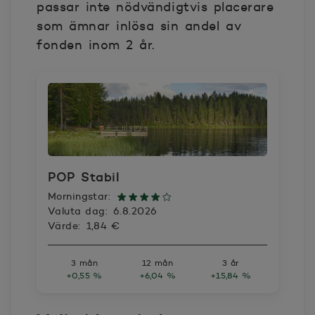
passar inte nödvändigtvis placerare
som ämnar inlösa sin andel av
fonden inom 2 år.
POP Stabil
Morningstar:
Valuta dag:
6.8.2026
Värde:
1,84 €
3 mån
12 mån
3 år
+0,55 %
+6,04 %
+15,84 %