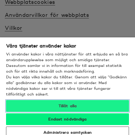
Webbplatscookies
2025-09-18
1.749
Användarvillkor för webbplats
2025-09-19
1.745
Villkor
Sköt ärenden tryggt
2025-09-22
1.744
Våra tjänster använder kakor
Tillgänglighet
Vi använder kakor i våra nättjänster för att erbjuda en så bra
användarupplevelse som möjligt och smidiga tjänster.
2025-09-23
1.748
Dessutom samlar vi in information för till exempel statistik
Bra att veta
och för att rikta innehåll och marknadsföring.
Du kan välja vilka kakor du tillåter. Genom att välja ”Godkänn
2025-09-24
1.747
© 2026 POP Pankki, Hevosenkenkä 3, 02600
alla” godkänner du alla kakor som vi använder. Med
nödvändiga kakor ser vi till att våra tjänster fungerar
ESPOO
tillförlitligt och säkert.
2025-09-25
1.741
Tillåt alla
2025-09-26
1.741
Endast nödvändiga
2025-09-29
1.746
Twitter
Öppnas i nytt fönster
Linkedin
Öppnas i nytt fönster
Facebook
Öppnas i nytt fönster
Instagram
Öppnas i nytt fönster
YouTube
Öppnas i nytt fönster
Administrera samtycken