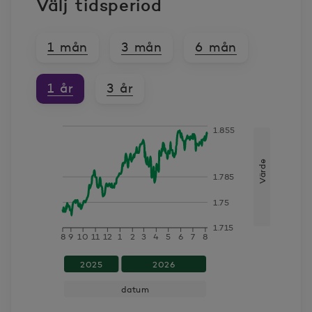
Välj tidsperiod
1 mån
3 mån
6 mån
1 år
3 år
1.855
datum
Värde
Värde
1.785
2025-08-11
1.74
1.75
2025-08-12
1.737
1.715
8
9
10
11
12
1
2
3
4
5
6
7
8
2025-08-13
1.743
2025
2026
datum
2025-08-14
1.741