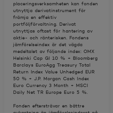
placeringsverksamheten kan fonden
utnyttja derivatinstrument för
främja en effektiv
portföljförvaltning. Derivat
utnyttjas oftast för hantering av
aktie- och ränterisken. Fondens
jämförelseindex är det vägda
medeltalet av följande index: OMX
Helsinki Cap GI 10 % + Bloomberg
Barclays EuroAgg Treasury Total
Return Index Value Unhedged EUR
50 % + J.P. Morgan Cash Index
Euro Currency 3 Month + MSCI
Daily Net TR Europe Euro 5 %.
Fonden eftersträvar en bättre
avkastning än jämförelseindexet på