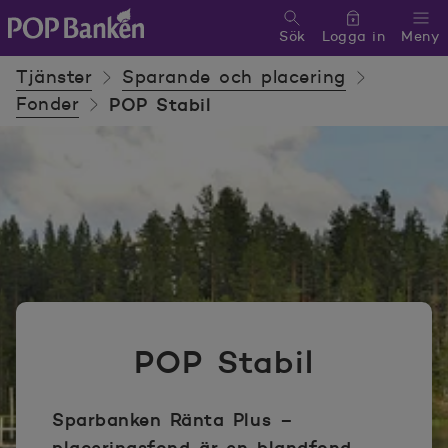
Sök
Logga in
Meny
POP banken, till hemsidan
Tjänster
Sparande och placering
Fonder
POP Stabil
POP Stabil
Sparbanken Ränta Plus –
placeringsfond är en blandfond