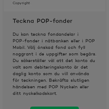
Copyright
2025-08-15
1.737
Teckna POP‑fonder
2025-08-18
1.737
Du kan teckna fondandelar i
2025-08-19
1.742
POP‑fonder i nätbanken eller i POP
Mobil. Välj önskad fond och fyll
2025-08-20
1.745
noggrant i de uppgifter som begärs.
Du säkerställer väl att det konto du
2025-08-21
1.741
valt som debiteringskonto är det
daglig konto som du vill använda
2025-08-22
1.749
för teckningen. Bekräfta slutligen
händelsen med POP Nyckeln eller
2025-08-25
1.745
ditt nyckelkodskort.
2025-08-26
1.744