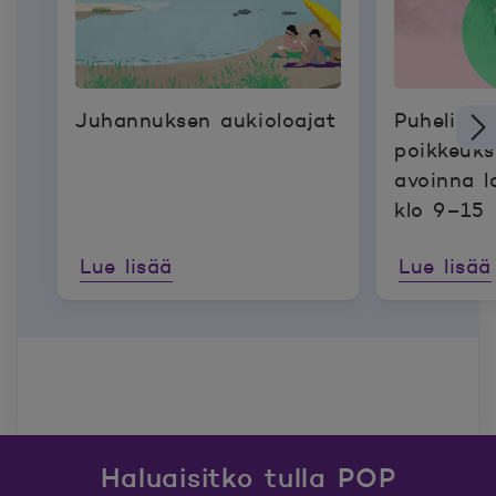
Juhannuksen aukioloajat
Puhelinp
poikkeukse
avoinna l
klo 9–15
Lue lisää
Lue lisää
Haluaisitko tulla POP