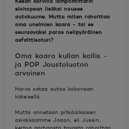
Kesän korvilla lämpömittarin
elohopean lisäksi nousee
autokuume. Mutta miten rahoittaa
oma unelmien kaara - tai se
seuraavaksi paras nelipyöräinen
asfalttisoturi?
Oma kaara kullan kallis -
ja POP Joustoluoton
arvoinen
Harva ostaa autoa kokonaan
käteisellä.
Mutta annetaan pitkäaikaisen
asiakkaamme Joaon, eli Jussin,
kertoa parhaasta tavasta rahoittaa