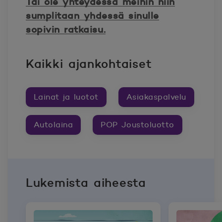
Tai ole yhteydessä meihin niin
sumplitaan yhdessä sinulle
sopivin ratkaisu.
Kaikki ajankohtaiset
Lainat ja luotot
Asiakaspalvelu
Autolaina
POP Joustoluotto
Lukemista aiheesta