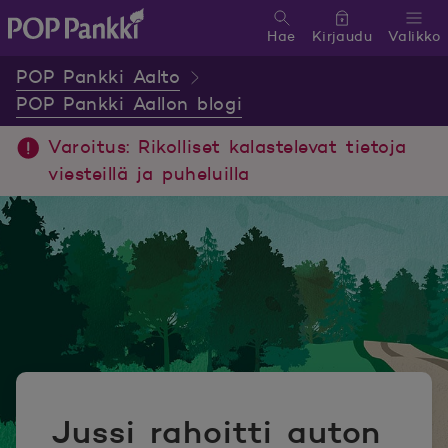
Hae
Kirjaudu
Valikko
POP Pankki, etusivulle
POP Pankki Aalto
POP Pankki Aallon blogi
Varoitus: Rikolliset kalastelevat tietoja
viesteillä ja puheluilla
Jussi rahoitti auton