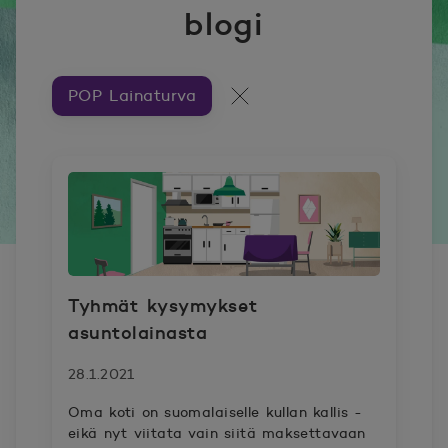
blogi
POP Lainaturva
Artikkeleita aiheesta ###
Kaikki artikkelit
Tyhmät kysymykset
asuntolainasta
28.1.2021
Oma koti on suomalaiselle kullan kallis -
eikä nyt viitata vain siitä maksettavaan