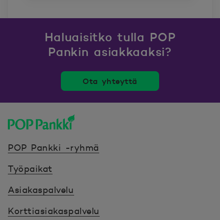
Haluaisitko tulla POP
Pankin asiakkaaksi?
Ota yhteyttä
POP Pankki, etusivulle
POP Pankki -ryhmä
Työpaikat
Asiakaspalvelu
Korttiasiakaspalvelu