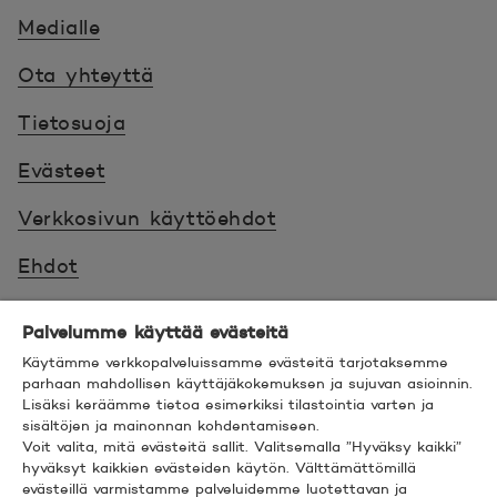
Medialle
Ota yhteyttä
Tietosuoja
Evästeet
Verkkosivun käyttöehdot
Ehdot
Turvallinen asiointi
Palvelumme käyttää evästeitä
Saavutettavuus
Käytämme verkkopalveluissamme evästeitä tarjotaksemme
parhaan mahdollisen käyttäjäkokemuksen ja sujuvan asioinnin.
Lisäksi keräämme tietoa esimerkiksi tilastointia varten ja
Hyödyllistä tietää
sisältöjen ja mainonnan kohdentamiseen.
Voit valita, mitä evästeitä sallit. Valitsemalla ”Hyväksy kaikki”
© 2026 POP Pankki,
Hevosenkenkä 3, 02600
hyväksyt kaikkien evästeiden käytön. Välttämättömillä
evästeillä varmistamme palveluidemme luotettavan ja
ESPOO