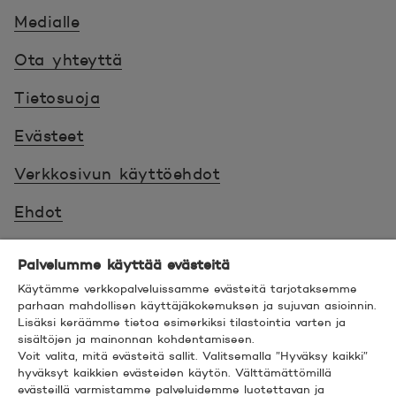
Medialle
Ota yhteyttä
Tietosuoja
Evästeet
Verkkosivun käyttöehdot
Ehdot
Turvallinen asiointi
Palvelumme käyttää evästeitä
Saavutettavuus
Käytämme verkkopalveluissamme evästeitä tarjotaksemme
parhaan mahdollisen käyttäjäkokemuksen ja sujuvan asioinnin.
Lisäksi keräämme tietoa esimerkiksi tilastointia varten ja
Hyödyllistä tietää
sisältöjen ja mainonnan kohdentamiseen.
Voit valita, mitä evästeitä sallit. Valitsemalla ”Hyväksy kaikki”
© 2026 POP Pankki,
Hevosenkenkä 3, 02600
hyväksyt kaikkien evästeiden käytön. Välttämättömillä
evästeillä varmistamme palveluidemme luotettavan ja
ESPOO