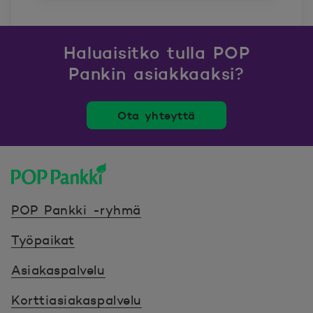
Haluaisitko tulla POP
Pankin asiakkaaksi?
Ota yhteyttä
POP Pankki, etusivulle
POP Pankki -ryhmä
Työpaikat
Asiakaspalvelu
Korttiasiakaspalvelu