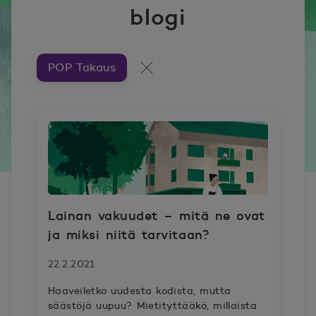
blogi
POP Takaus
Artikkeleita aiheesta ###
Kaikki artikkelit
Lainan vakuudet – mitä ne ovat
ja miksi niitä tarvitaan?
22.2.2021
Haaveiletko uudesta kodista, mutta
säästöjä uupuu? Mietityttääkö, millaista