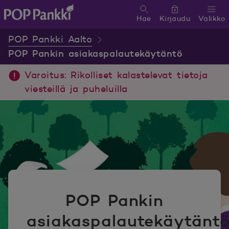
Hae
Kirjaudu
Valikko
POP Pankki, etusivulle
POP Pankki Aalto
POP Pankin asiakaspalautekäytäntö
Varoitus: Rikolliset kalastelevat tietoja
viesteillä ja puheluilla
POP Pankin
asiakaspalautekäytänt