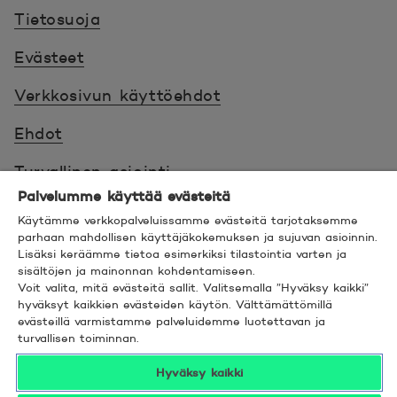
Tietosuoja
Evästeet
Verkkosivun käyttöehdot
Ehdot
Turvallinen asiointi
Palvelumme käyttää evästeitä
Saavutettavuus
Käytämme verkkopalveluissamme evästeitä tarjotaksemme
parhaan mahdollisen käyttäjäkokemuksen ja sujuvan asioinnin.
Hyödyllistä tietää
Lisäksi keräämme tietoa esimerkiksi tilastointia varten ja
sisältöjen ja mainonnan kohdentamiseen.
Voit valita, mitä evästeitä sallit. Valitsemalla ”Hyväksy kaikki”
© 2026 POP Pankki,
Hevosenkenkä 3, 02600
hyväksyt kaikkien evästeiden käytön. Välttämättömillä
ESPOO
evästeillä varmistamme palveluidemme luotettavan ja
turvallisen toiminnan.
Hyväksy kaikki