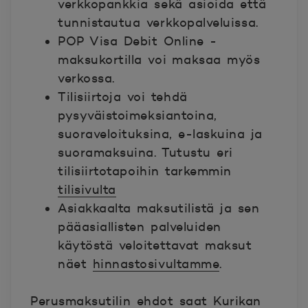
verkkopankkia sekä asioida että
tunnistautua verkkopalveluissa.
POP Visa Debit Online -
maksukortilla voi maksaa myös
verkossa.
Tilisiirtoja voi tehdä
pysyväistoimeksiantoina,
suoraveloituksina, e-laskuina ja
suoramaksuina. Tutustu eri
tilisiirtotapoihin tarkemmin
tilisivulta
Asiakkaalta maksutilistä ja sen
pääasiallisten palveluiden
käytöstä veloitettavat maksut
näet
hinnastosivultamme
.
Perusmaksutilin ehdot saat Kurikan