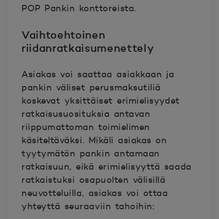
POP Pankin konttoreista.
Vaihtoehtoinen
riidanratkaisumenettely
Asiakas voi saattaa asiakkaan ja
pankin väliset perusmaksutiliä
koskevat yksittäiset erimielisyydet
ratkaisusuosituksia antavan
riippumattoman toimielimen
käsiteltäväksi. Mikäli asiakas on
tyytymätön pankin antamaan
ratkaisuun, eikä erimielisyyttä saada
ratkaistuksi osapuolten välisillä
neuvotteluilla, asiakas voi ottaa
yhteyttä seuraaviin tahoihin: