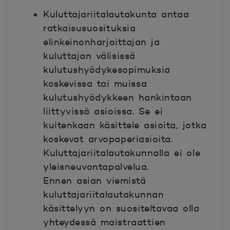
Kuluttajariitalautakunta antaa
ratkaisusuosituksia
elinkeinonharjoittajan ja
kuluttajan välisissä
kulutushyödykesopimuksia
koskevissa tai muissa
kulutushyödykkeen hankintaan
liittyvissä asioissa. Se ei
kuitenkaan käsittele asioita, jotka
koskevat arvopaperiasioita.
Kuluttajariitalautakunnalla ei ole
yleisneuvontapalvelua.
Ennen asian viemistä
kuluttajariitalautakunnan
käsittelyyn on suositeltavaa olla
yhteydessä maistraattien