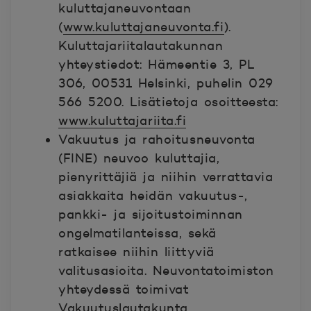
kuluttajaneuvontaan
(
www.kuluttajaneuvonta.fi
).
Kuluttajariitalautakunnan
yhteystiedot: Hämeentie 3, PL
306, 00531 Helsinki, puhelin 029
566 5200. Lisätietoja osoitteesta:
www.kuluttajariita.fi
Vakuutus ja rahoitusneuvonta
(FINE) neuvoo kuluttajia,
pienyrittäjiä ja niihin verrattavia
asiakkaita heidän vakuutus-,
pankki- ja sijoitustoiminnan
ongelmatilanteissa, sekä
ratkaisee niihin liittyviä
valitusasioita. Neuvontatoimiston
yhteydessä toimivat
Vakuutuslautakunta,