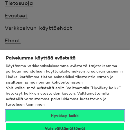
Tietosuoja
Evästeet
Verkkosivun käyttöehdot
Ehdot
Turvallinen asiointi
Palvelumme käyttää evästeitä
Saavutettavuus
Käytämme verkkopalveluissamme evästeitä tarjotaksemme
parhaan mahdollisen käyttäjäkokemuksen ja sujuvan asioinnin.
Lisäksi keräämme tietoa esimerkiksi tilastointia varten ja
Hyödyllistä tietää
sisältöjen ja mainonnan kohdentamiseen.
Voit valita, mitä evästeitä sallit. Valitsemalla ”Hyväksy kaikki”
© 2026 POP Pankki,
Hevosenkenkä 3, 02600
hyväksyt kaikkien evästeiden käytön. Välttämättömillä
evästeillä varmistamme palveluidemme luotettavan ja
ESPOO
turvallisen toiminnan.
Hyväksy kaikki
Vain välttämättömät