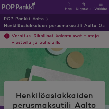
Hae
Kirjaudu
Valikko
POP Pankki, etusivulle
POP Pankki Aalto
Henkilöasiakkaiden perusmaksutili Aalto Osu
Varoitus: Rikolliset kalastelevat tietoja
viesteillä ja puheluilla
Henkilöasiakkaiden
perusmaksutili Aalto