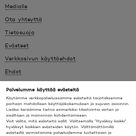
Medialle
Ota yhteyttä
Tietosuoja
Evästeet
Verkkosivun käyttöehdot
Ehdot
Turvallinen asiointi
Palvelumme käyttää evästeitä
Saavutettavuus
Käytämme verkkopalveluissamme evästeitä tarjotaksemme
parhaan mahdollisen käyttäjäkokemuksen ja sujuvan asioinnin.
Lisäksi keräämme tietoa esimerkiksi tilastointia varten ja
Hyödyllistä tietää
sisältöjen ja mainonnan kohdentamiseen.
Voit valita, mitä evästeitä sallit. Valitsemalla ”Hyväksy kaikki”
© 2026 POP Pankki,
Hevosenkenkä 3, 02600
hyväksyt kaikkien evästeiden käytön. Välttämättömillä
evästeillä varmistamme palveluidemme luotettavan ja
ESPOO