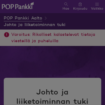
Hae
Kirjaudu
Valikko
POP Pankki, etusivulle
POP Pankki Aalto
Johto ja liiketoiminnan tuki
Varoitus: Rikolliset kalastelevat tietoja
viesteillä ja puheluilla
Johto ja
liiketoiminnan tuki