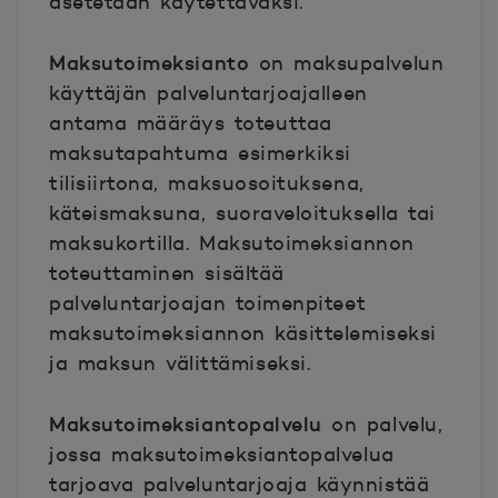
asetetaan käytettäväksi.
Maksutoimeksianto
on maksupalvelun
käyttäjän palveluntarjoajalleen
antama määräys toteuttaa
maksutapahtuma esimerkiksi
tilisiirtona, maksuosoituksena,
käteismaksuna, suoraveloituksella tai
maksukortilla. Maksutoimeksiannon
toteuttaminen sisältää
palveluntarjoajan toimenpiteet
maksutoimeksiannon käsittelemiseksi
ja maksun välittämiseksi.
Maksutoimeksiantopalvelu
on palvelu,
jossa maksutoimeksiantopalvelua
tarjoava palveluntarjoaja käynnistää