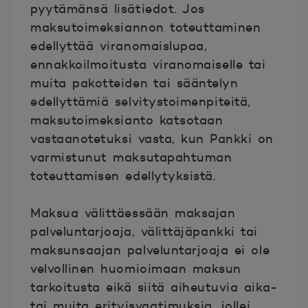
pyytämänsä lisätiedot. Jos
maksutoimeksiannon toteuttaminen
edellyttää viranomaislupaa,
ennakkoilmoitusta viranomaiselle tai
muita pakotteiden tai sääntelyn
edellyttämiä selvitystoimenpiteitä,
maksutoimeksianto katsotaan
vastaanotetuksi vasta, kun Pankki on
varmistunut maksutapahtuman
toteuttamisen edellytyksistä.
Maksua välittäessään maksajan
palveluntarjoaja, välittäjäpankki tai
maksunsaajan palveluntarjoaja ei ole
velvollinen huomioimaan maksun
tarkoitusta eikä siitä aiheutuvia aika-
tai muita erityisvaatimuksia, jollei