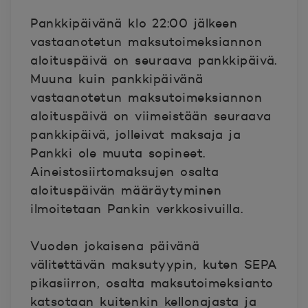
Pankkipäivänä klo 22:00 jälkeen
vastaanotetun maksutoimeksiannon
aloituspäivä on seuraava pankkipäivä.
Muuna kuin pankkipäivänä
vastaanotetun maksutoimeksiannon
aloituspäivä on viimeistään seuraava
pankkipäivä, jolleivat maksaja ja
Pankki ole muuta sopineet.
Aineistosiirtomaksujen osalta
aloituspäivän määräytyminen
ilmoitetaan Pankin verkkosivuilla.
Vuoden jokaisena päivänä
välitettävän maksutyypin, kuten SEPA
pikasiirron, osalta maksutoimeksianto
katsotaan kuitenkin kellonajasta ja