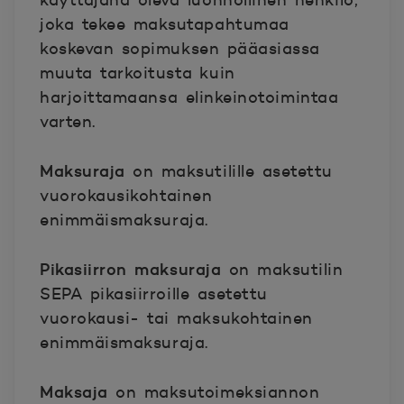
käyttäjänä oleva luonnollinen henkilö,
joka tekee maksutapahtumaa
koskevan sopimuksen pääasiassa
muuta tarkoitusta kuin
harjoittamaansa elinkeinotoimintaa
varten.
Maksuraja
on maksutilille asetettu
vuorokausikohtainen
enimmäismaksuraja.
Pikasiirron maksuraja
on maksutilin
SEPA pikasiirroille asetettu
vuorokausi- tai maksukohtainen
enimmäismaksuraja.
Maksaja
on maksutoimeksiannon