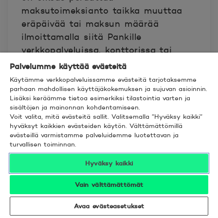
maksutoimeksianto taikka muuttaa
eräpäivää tai maksun määrää
ilmoittamalla siitä Pankille
verkkopalveluissa, konttorissa tai
soittamalla pankin asiakaspalveluun
Palvelumme käyttää evästeitä
viimeistään eräpäivää edeltävänä
Käytämme verkkopalveluissamme evästeitä tarjotaksemme
pankkipäivänä.
parhaan mahdollisen käyttäjäkokemuksen ja sujuvan asioinnin.
Lisäksi keräämme tietoa esimerkiksi tilastointia varten ja
sisältöjen ja mainonnan kohdentamiseen.
Jos maksaja ei ole kuluttaja,
Voit valita, mitä evästeitä sallit. Valitsemalla ”Hyväksy kaikki”
hyväksyt kaikkien evästeiden käytön. Välttämättömillä
maksajalla on oikeus peruuttaa
evästeillä varmistamme palveluidemme luotettavan ja
maksutoimeksianto taikka muuttaa
turvallisen toiminnan.
eräpäivää tai maksun määrää
Hyväksy kaikki
ilmoittamalla siitä Pankille
viimeistään eräpäivää edeltävänä
Vain välttämättömät
pankkipäivänä, elleivät maksaja ja
Avaa evästeasetukset
Pankki ole tästä toisin sopineet.