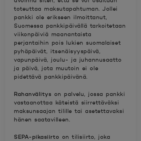
avoinna siten, että se voi osaltaan
toteuttaa maksutapahtuman. Jollei
pankki ole erikseen ilmoittanut,
Suomessa pankkipäivällä tarkoitetaan
viikonpäiviä maanantaista
perjantaihin pois lukien suomalaiset
pyhäpäivät, itsenäisyyspäivä,
vapunpäivä, joulu- ja juhannusaatto
ja päivä, jota muutoin ei ole
pidettävä pankkipäivänä.
Rahanvälitys
on palvelu, jossa pankki
vastaanottaa käteistä siirrettäväksi
maksunsaajan tilille tai asetettavaksi
hänen saatavilleen.
SEPA-pikasiirto
on tilisiirto, joka