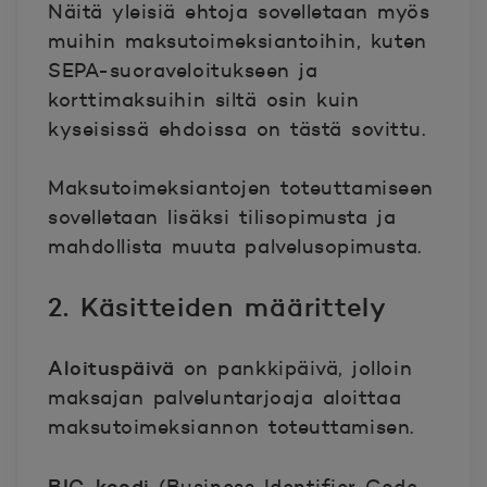
Näitä yleisiä ehtoja sovelletaan myös
muihin maksutoimeksiantoihin, kuten
SEPA-suoraveloitukseen ja
korttimaksuihin siltä osin kuin
kyseisissä ehdoissa on tästä sovittu.
Maksutoimeksiantojen toteuttamiseen
sovelletaan lisäksi tilisopimusta ja
mahdollista muuta palvelusopimusta.
2. Käsitteiden määrittely
Aloituspäivä
on pankkipäivä, jolloin
maksajan palveluntarjoaja aloittaa
maksutoimeksiannon toteuttamisen.
BIC-koodi