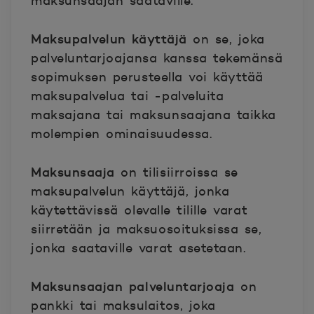
maksunsaajan saataville.
Maksupalvelun käyttäjä
on se, joka
palveluntarjoajansa kanssa tekemänsä
sopimuksen perusteella voi käyttää
maksupalvelua tai -palveluita
maksajana tai maksunsaajana taikka
molempien ominaisuudessa.
Maksunsaaja
on tilisiirroissa se
maksupalvelun käyttäjä, jonka
käytettävissä olevalle tilille varat
siirretään ja maksuosoituksissa se,
jonka saataville varat asetetaan.
Maksunsaajan palveluntarjoaja
on
pankki tai maksulaitos, joka