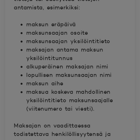
antamista, esimerkiksi:
maksun eräpäivä
maksunsaajan osoite
maksunsaajan yksilöintitieto
maksajan antama maksun
yksilöintitunnus
alkuperäinen maksajan nimi
lopullisen maksunsaajan nimi
maksun aihe
maksua koskeva mahdollinen
yksilöintitieto maksunsaajalle
(viitenumero tai viesti).
Maksajan on vaadittaessa
todistettava henkilöllisyytensä ja