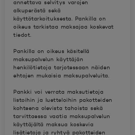
annettava selvitys varojen
alkuperästä sekä
käyttötarkoituksesta. Pankilla on
oikeus tarkistaa maksajaa koskevat
tiedot.
Pankilla on oikeus käsitellä
maksupalvelun käyttäjän
henkilötietoja tarjotessaan näiden
ehtojen mukaisia maksupalveluita.
Pankki voi verrata maksutietoja
listoihin ja luetteloihin pakotteiden
kohteena olevista tahoista sekä
tarvittaessa vaatia maksupalvelun
käyttäjältä maksua koskevia
lisätietoja ja ryhtyä pakotteiden