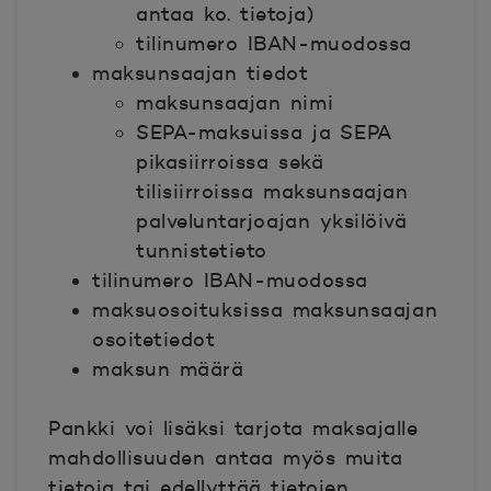
antaa ko. tietoja)
tilinumero IBAN-muodossa
maksunsaajan tiedot
maksunsaajan nimi
SEPA-maksuissa ja SEPA
pikasiirroissa sekä
tilisiirroissa maksunsaajan
palveluntarjoajan yksilöivä
tunnistetieto
tilinumero IBAN-muodossa
maksuosoituksissa maksunsaajan
osoitetiedot
maksun määrä
Pankki voi lisäksi tarjota maksajalle
mahdollisuuden antaa myös muita
tietoja tai edellyttää tietojen