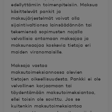
edellyttämiin toimenpiteisiin. Maksua
käsittelevät pankit ja
maksujärjestelmät voivat olla
sijaintivaltionsa lainsäädännön tai
tekemiensä sopimusten nojalla
velvollisia antamaan maksajaa ja
maksunsaajaa koskevia tietoja eri
maiden viranomaisille.
Maksaja vastaa
maksutoimeksiannossa olevien
tietojen oikeellisuudesta. Pankki ei ole
velvollinen korjaamaan tai
täydentämään maksutoimeksiantoa,
ellei toisin ole sovittu. Jos se
kuitenkin maksutoimeksiantoa