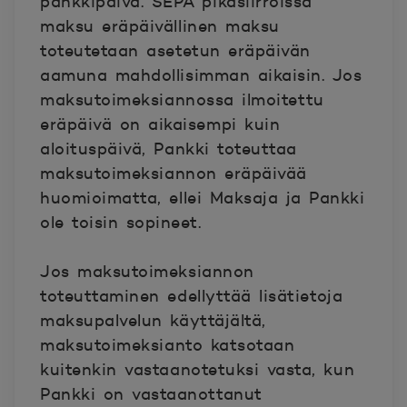
pankkipäivä. SEPA pikasiirroissa
maksu eräpäivällinen maksu
toteutetaan asetetun eräpäivän
aamuna mahdollisimman aikaisin. Jos
maksutoimeksiannossa ilmoitettu
eräpäivä on aikaisempi kuin
aloituspäivä, Pankki toteuttaa
maksutoimeksiannon eräpäivää
huomioimatta, ellei Maksaja ja Pankki
ole toisin sopineet.
Jos maksutoimeksiannon
toteuttaminen edellyttää lisätietoja
maksupalvelun käyttäjältä,
maksutoimeksianto katsotaan
kuitenkin vastaanotetuksi vasta, kun
Pankki on vastaanottanut