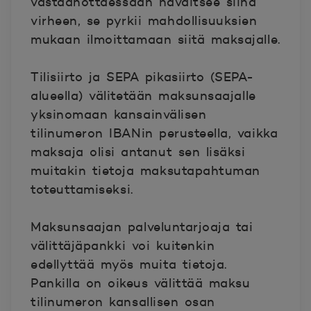
vastaanottaessaan havaitsee siinä
virheen, se pyrkii mahdollisuuksien
mukaan ilmoittamaan siitä maksajalle.
Tilisiirto ja SEPA pikasiirto (SEPA-
alueella) välitetään maksunsaajalle
yksinomaan kansainvälisen
tilinumeron IBANin perusteella, vaikka
maksaja olisi antanut sen lisäksi
muitakin tietoja maksutapahtuman
toteuttamiseksi.
Maksunsaajan palveluntarjoaja tai
välittäjäpankki voi kuitenkin
edellyttää myös muita tietoja.
Pankilla on oikeus välittää maksu
tilinumeron kansallisen osan