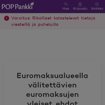
Hae
Kirjaudu
Valikko
POP Pankki, etusivulle
Varoitus: Rikolliset kalastelevat tietoja
viesteillä ja puheluilla
Euromaksualueella
välitettävien
euromaksujen
yleiset ehdot