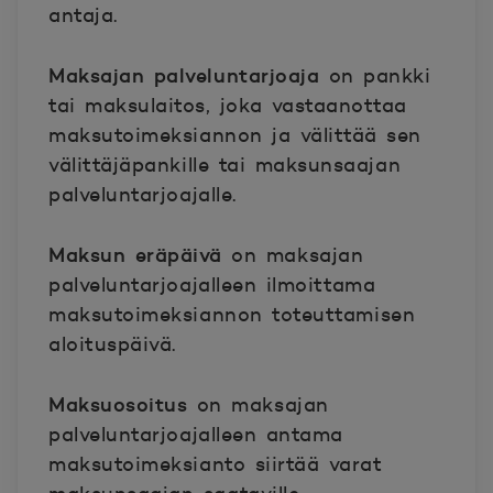
antaja.
Maksajan palveluntarjoaja
on pankki
tai maksulaitos, joka vastaanottaa
maksutoimeksiannon ja välittää sen
välittäjäpankille tai maksunsaajan
palveluntarjoajalle.
Maksun eräpäivä
on maksajan
palveluntarjoajalleen ilmoittama
maksutoimeksiannon toteuttamisen
aloituspäivä.
Maksuosoitus
on maksajan
palveluntarjoajalleen antama
maksutoimeksianto siirtää varat