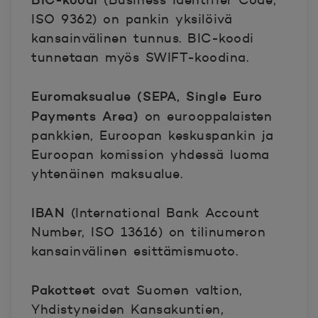
(Business Identifier Code,
ISO 9362) on pankin yksilöivä
kansainvälinen tunnus. BIC-koodi
tunnetaan myös SWIFT-koodina.
Euromaksualue (SEPA, Single Euro
Payments Area)
on eurooppalaisten
pankkien, Euroopan keskuspankin ja
Euroopan komission yhdessä luoma
yhtenäinen maksualue.
IBAN
(International Bank Account
Number, ISO 13616) on tilinumeron
kansainvälinen esittämismuoto.
Pakotteet
ovat Suomen valtion,
Yhdistyneiden Kansakuntien,