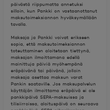
päivästä riippumatta annetuksi
silloin, kun Pankki on vastaanottanut
maksutoimeksiannon hyväksymällään
tavalla.
Maksaja ja Pankki voivat erikseen
sopia, että maksutoimeksiannon
toteuttaminen aloitetaan tiettynä,
maksajan ilmoittamana edellä
mainittuja päiviä myöhempänä
eräpäivänä tai päivänä, jolloin
maksaja asettaa maksun varat
Pankin saataville. Jos maksupalvelun
käyttäjän ilmoittama eräpäivä ei ole
pankkipäivä SEPA-maksuissa ja
tilisiirroissa, aloituspäivä on seuraava