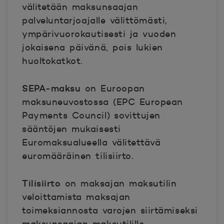
välitetään maksunsaajan
palveluntarjoajalle välittömästi,
ympärivuorokautisesti ja vuoden
jokaisena päivänä, pois lukien
huoltokatkot.
SEPA-maksu
on Euroopan
maksuneuvostossa (EPC European
Payments Council) sovittujen
sääntöjen mukaisesti
Euromaksualueella välitettävä
euromääräinen tilisiirto.
Tilisiirto
on maksajan maksutilin
veloittamista maksajan
toimeksiannosta varojen siirtämiseksi