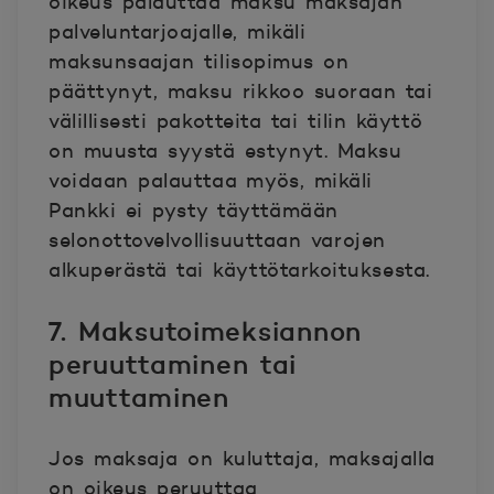
oikeus palauttaa maksu maksajan
palveluntarjoajalle, mikäli
maksunsaajan tilisopimus on
päättynyt, maksu rikkoo suoraan tai
välillisesti pakotteita tai tilin käyttö
on muusta syystä estynyt. Maksu
voidaan palauttaa myös, mikäli
Pankki ei pysty täyttämään
selonottovelvollisuuttaan varojen
alkuperästä tai käyttötarkoituksesta.
7. Maksutoimeksiannon
peruuttaminen tai
muuttaminen
Jos maksaja on kuluttaja, maksajalla
on oikeus peruuttaa