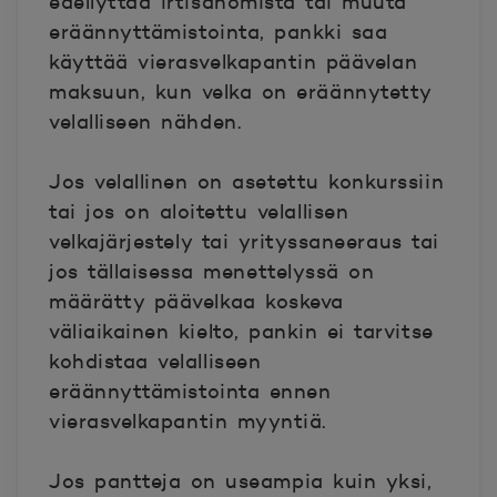
edellyttää irtisanomista tai muuta
eräännyttämistointa, pankki saa
käyttää vierasvelkapantin päävelan
maksuun, kun velka on eräännytetty
velalliseen nähden.
Jos velallinen on asetettu konkurssiin
tai jos on aloitettu velallisen
velkajärjestely tai yrityssaneeraus tai
jos tällaisessa menettelyssä on
määrätty päävelkaa koskeva
väliaikainen kielto, pankin ei tarvitse
kohdistaa velalliseen
eräännyttämistointa ennen
vierasvelkapantin myyntiä.
Jos pantteja on useampia kuin yksi,