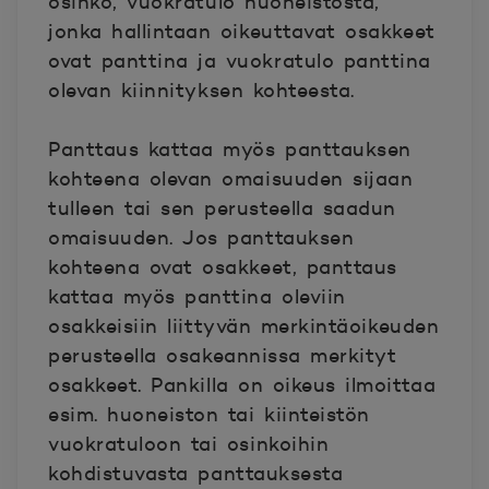
osinko, vuokratulo huoneistosta,
jonka hallintaan oikeuttavat osakkeet
ovat panttina ja vuokratulo panttina
olevan kiinnityksen kohteesta.
Panttaus kattaa myös panttauksen
kohteena olevan omaisuuden sijaan
tulleen tai sen perusteella saadun
omaisuuden. Jos panttauksen
kohteena ovat osakkeet, panttaus
kattaa myös panttina oleviin
osakkeisiin liittyvän merkintäoikeuden
perusteella osakeannissa merkityt
osakkeet. Pankilla on oikeus ilmoittaa
esim. huoneiston tai kiinteistön
vuokratuloon tai osinkoihin
kohdistuvasta panttauksesta