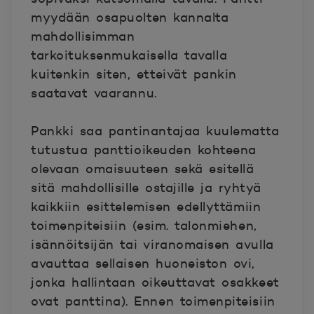
myydään osapuolten kannalta
mahdollisimman
tarkoituksenmukaisella tavalla
kuitenkin siten, etteivät pankin
saatavat vaarannu.
Pankki saa pantinantajaa kuulematta
tutustua panttioikeuden kohteena
olevaan omaisuuteen sekä esitellä
sitä mahdollisille ostajille ja ryhtyä
kaikkiin esittelemisen edellyttämiin
toimenpiteisiin (esim. talonmiehen,
isännöitsijän tai viranomaisen avulla
avauttaa sellaisen huoneiston ovi,
jonka hallintaan oikeuttavat osakkeet
ovat panttina). Ennen toimenpiteisiin