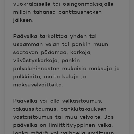
vuokralaiselle tai osingonmaksajalle
milloin tahansa panttaushetken
jälkeen.
Päävelka tarkoittaa yhden tai
useamman velan tai pankin muun
saatavan pääomaa, korkoja,
viivästyskorkoja, pankin
palveluhinnaston mukaisia maksuja ja
palkkioita, muita kuluja ja
maksuvelvoitteita.
Päävelka voi olla velkasitoumus,
takaussitoumus, pankkitakauksen
vastasitoumus tai muu velvoite. Jos
päävelka on limiittityyppinen velka,
jonka määrä voi vaihdella sovittuun