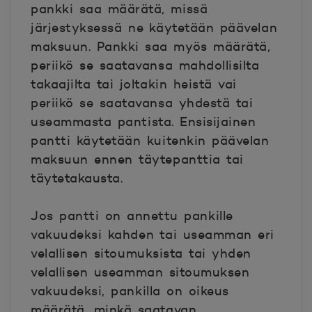
pankki saa määrätä, missä
järjestyksessä ne käytetään päävelan
maksuun. Pankki saa myös määrätä,
periikö se saatavansa mahdollisilta
takaajilta tai joltakin heistä vai
periikö se saatavansa yhdestä tai
useammasta pantista. Ensisijainen
pantti käytetään kuitenkin päävelan
maksuun ennen täytepanttia tai
täytetakausta.
Jos pantti on annettu pankille
vakuudeksi kahden tai useamman eri
velallisen sitoumuksista tai yhden
velallisen useamman sitoumuksen
vakuudeksi, pankilla on oikeus
määrätä, minkä saatavan