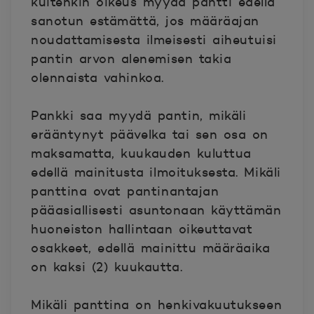
kuitenkin oikeus myydä pantti edellä
sanotun estämättä, jos määräajan
noudattamisesta ilmeisesti aiheutuisi
pantin arvon alenemisen takia
olennaista vahinkoa.
Pankki saa myydä pantin, mikäli
erääntynyt päävelka tai sen osa on
maksamatta, kuukauden kuluttua
edellä mainitusta ilmoituksesta. Mikäli
panttina ovat pantinantajan
pääasiallisesti asuntonaan käyttämän
huoneiston hallintaan oikeuttavat
osakkeet, edellä mainittu määräaika
on kaksi (2) kuukautta.
Mikäli panttina on henkivakuutukseen