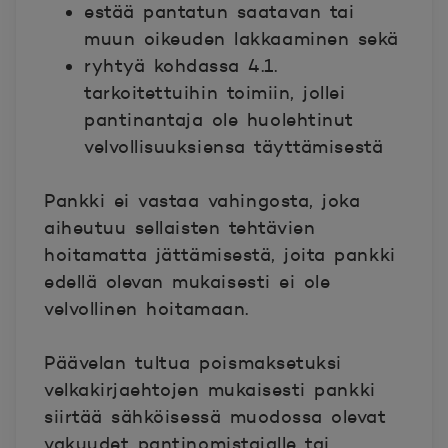
estää pantatun saatavan tai
muun oikeuden lakkaaminen sekä
ryhtyä kohdassa 4.1.
tarkoitettuihin toimiin, jollei
pantinantaja ole huolehtinut
velvollisuuksiensa täyttämisestä
Pankki ei vastaa vahingosta, joka
aiheutuu sellaisten tehtävien
hoitamatta jättämisestä, joita pankki
edellä olevan mukaisesti ei ole
velvollinen hoitamaan.
Päävelan tultua poismaksetuksi
velkakirjaehtojen mukaisesti pankki
siirtää sähköisessä muodossa olevat
vakuudet pantinomistajalle tai