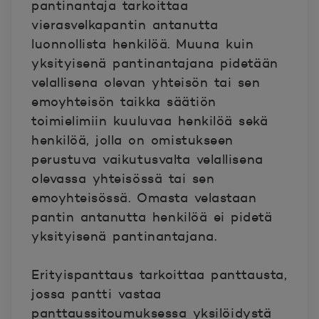
pantinantaja tarkoittaa
vierasvelkapantin antanutta
luonnollista henkilöä. Muuna kuin
yksityisenä pantinantajana pidetään
velallisena olevan yhteisön tai sen
emoyhteisön taikka säätiön
toimielimiin kuuluvaa henkilöä sekä
henkilöä, jolla on omistukseen
perustuva vaikutusvalta velallisena
olevassa yhteisössä tai sen
emoyhteisössä. Omasta velastaan
pantin antanutta henkilöä ei pidetä
yksityisenä pantinantajana.
Erityispanttaus tarkoittaa panttausta,
jossa pantti vastaa
panttaussitoumuksessa yksilöidystä