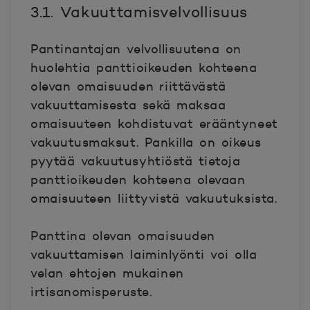
3.1. Vakuuttamisvelvollisuus
Pantinantajan velvollisuutena on
huolehtia panttioikeuden kohteena
olevan omaisuuden riittävästä
vakuuttamisesta sekä maksaa
omaisuuteen kohdistuvat erääntyneet
vakuutusmaksut. Pankilla on oikeus
pyytää vakuutusyhtiöstä tietoja
panttioikeuden kohteena olevaan
omaisuuteen liittyvistä vakuutuksista.
Panttina olevan omaisuuden
vakuuttamisen laiminlyönti voi olla
velan ehtojen mukainen
irtisanomisperuste.