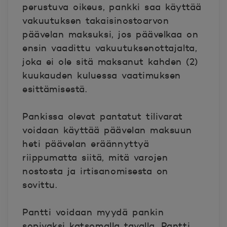
perustuva oikeus, pankki saa käyttää
vakuutuksen takaisinostoarvon
päävelan maksuksi, jos päävelkaa on
ensin vaadittu vakuutuksenottajalta,
joka ei ole sitä maksanut kahden (2)
kuukauden kuluessa vaatimuksen
esittämisestä.
Pankissa olevat pantatut tilivarat
voidaan käyttää päävelan maksuun
heti päävelan eräännyttyä
riippumatta siitä, mitä varojen
nostosta ja irtisanomisesta on
sovittu.
Pantti voidaan myydä pankin
sopivaksi katsomalla tavalla. Pantti