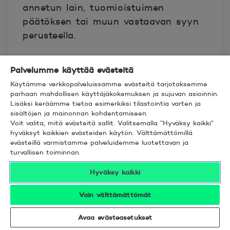
annetun lain, tuomioistuimen
päätöksen tai muun vastaavan syyn
perusteella.
Pankilla on aina oikeus pidättää
Palvelumme käyttää evästeitä
pantti hallussaan kolme (3)
Käytämme verkkopalveluissamme evästeitä tarjotaksemme
kuukautta, jos velan maksu voi
parhaan mahdollisen käyttäjäkokemuksen ja sujuvan asioinnin.
Lisäksi keräämme tietoa esimerkiksi tilastointia varten ja
takaisinsaannin takia peräytyä.
sisältöjen ja mainonnan kohdentamiseen.
Pankki voi perustellusta syystä
Voit valita, mitä evästeitä sallit. Valitsemalla ”Hyväksy kaikki”
pidättää panttia hallussaan päävelan
hyväksyt kaikkien evästeiden käytön. Välttämättömillä
evästeillä varmistamme palveluidemme luotettavan ja
maksamisen jälkeen pidempäänkin
turvallisen toiminnan.
kuin kolme kuukautta.
Hyväksy kaikki
11. Luottotietojen käyttäminen
Vain välttämättömät
Pankki käyttää luottoa myöntäessään
Avaa evästeasetukset
tai valvoessaan sekä panttausta