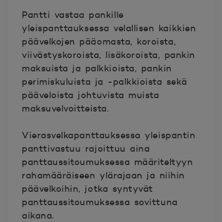
Pantti vastaa pankille
yleispanttauksessa velallisen kaikkien
päävelkojen pääomasta, koroista,
viivästyskoroista, lisäkoroista, pankin
maksuista ja palkkioista, pankin
perimiskuluista ja -palkkioista sekä
pääveloista johtuvista muista
maksuvelvoitteista.
Vierasvelkapanttauksessa yleispantin
panttivastuu rajoittuu aina
panttaussitoumuksessa määriteltyyn
rahamääräiseen ylärajaan ja niihin
päävelkoihin, jotka syntyvät
panttaussitoumuksessa sovittuna
aikana.