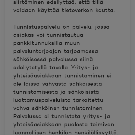
siirtäminen edellyttää, että tiliä
voidaan käyttää tietoverkon kautta.
Tunnistuspalvelu
on palvelu, jossa
asiakas voi tunnistautua
pankkitunnuksilla muun
palveluntarjoajan tarjoamassa
sähköisessä palvelussa siinä
edellytetyllä tavalla. Yritys- ja
yhteisöasiakkaan tunnistaminen ei
ole laissa vahvasta sähköisestä
tunnistamisesta ja sähköisistä
luottamuspalveluista tarkoitettu
vahva sähköinen tunnistaminen.
Palvelussa ei tunnisteta yritys- ja
yhteisöasiakkaan puolesta toimivan
luonnollisen henkilön henkilöllisyyttä.