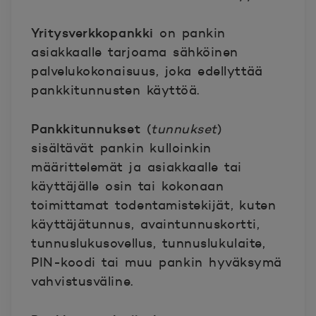
Yritysverkkopankki
on pankin
asiakkaalle tarjoama sähköinen
palvelukokonaisuus, joka edellyttää
pankkitunnusten käyttöä.
Pankkitunnukset
(
tunnukset
)
sisältävät pankin kulloinkin
määrittelemät ja asiakkaalle tai
käyttäjälle osin tai kokonaan
toimittamat todentamistekijät, kuten
käyttäjätunnus, avaintunnuskortti,
tunnuslukusovellus, tunnuslukulaite,
PIN-koodi tai muu pankin hyväksymä
vahvistusväline.