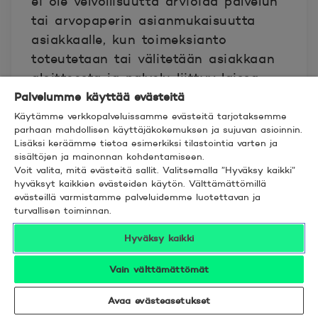
ei ole velvollisuutta arvioida palvelun
tai arvopaperin asianmukaisuutta
asiakkaalle, kun toimeksianto
toteutetaan tai välitetään asiakkaan
aloitteesta ja palvelu liittyy laissa
Palvelumme käyttää evästeitä
tarkoitettuihin yksinkertaisiin
rahoitusvälineisiin. Kun asiakas on
Käytämme verkkopalveluissamme evästeitä tarjotaksemme
parhaan mahdollisen käyttäjäkokemuksen ja sujuvan asioinnin.
vahvistanut yritysverkkopalvelussa
Lisäksi keräämme tietoa esimerkiksi tilastointia varten ja
tutustuneensa arvopaperia, muuta
sisältöjen ja mainonnan kohdentamiseen.
Voit valita, mitä evästeitä sallit. Valitsemalla ”Hyväksy kaikki”
rahoitusvälinettä tai muun palvelun
hyväksyt kaikkien evästeiden käytön. Välttämättömillä
suorittamista tai pankkia koskevaan
evästeillä varmistamme palveluidemme luotettavan ja
turvallisen toiminnan.
tietoon, kuten ehtoihin,
avaintietoesitteeseen ja rahaston
Hyväksy kaikki
sääntöihin, tiedot katsotaan
annetuksi asiakkaalle.
Vain välttämättömät
Avaa evästeasetukset
Arvopaperi- ja muita