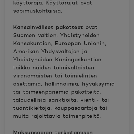
käyttöraja. Käyttörajat ovat
sopimuskohtaisia.
Kansainväliset pakotteet
ovat
Suomen valtion, Yhdistyneiden
Kansakuntien, Euroopan Unionin,
Amerikan Yhdysvaltojen ja
Yhdistyneiden Kuningaskuntien
taikka näiden toimivaltaisten
viranomaisten tai toimielinten
asettamia, hallinnoimia, hyväksymiä
tai toimeenpanemia pakotteita,
taloudellisia sanktioita, vienti- tai
tuontikieltoja, kauppasaartoja tai
muita rajoittavia toimenpiteitä.
Maksunsaajan tarkistamisen