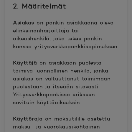
2. Määritelmät
Asiakas
on pankin asiakkaana oleva
elinkeinonharjoittaja tai
oikeushenkilö, joka tekee pankin
kanssa yritysverkkopankkisopimuksen.
Käyttäjä
on asiakkaan puolesta
toimiva luonnollinen henkilö, jonka
asiakas on valtuuttanut toimimaan
puolestaan ja itseään sitovasti
Yritysverkkopankissa erikseen
sovituin käyttöoikeuksin.
Käyttöraja
on maksutilille asetettu
maksu- ja vuorokausikohtainen