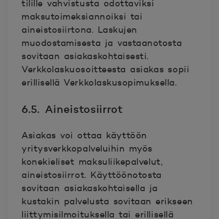
tilille vahvistusta odottaviksi
maksutoimeksiannoiksi tai
aineistosiirtona. Laskujen
muodostamisesta ja vastaanotosta
sovitaan asiakaskohtaisesti.
Verkkolaskuosoitteesta asiakas sopii
erillisellä Verkkolaskusopimuksella.
6.5. Aineistosiirrot
Asiakas voi ottaa käyttöön
yritysverkkopalveluihin myös
konekieliset maksuliikepalvelut,
aineistosiirrot. Käyttöönotosta
sovitaan asiakaskohtaisella ja
kustakin palvelusta sovitaan erikseen
liittymisilmoituksella tai erillisellä