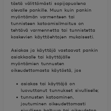
tästä välittömästi sopijapuolena
olevalle pankille. Muun kuin pankin
myöntämän varmenteen tai
tunnisteen katoamisilmoitus on
tehtävä varmennetta tai tunnistetta
koskevien käyttöehtojen mukaisesti.
Asiakas ja käyttäjä vastaavat pankin
asiakkaalle tai käyttäjälle
myöntämien tunnusten
oikeudettomasta käytöstä, jos
asiakas tai käyttäjä on
luovuttanut tunnukset sivulliselle;
tunnusten katoaminen,
joutuminen oikeudettomasti
sivullisen haltuun tai oikeudeton