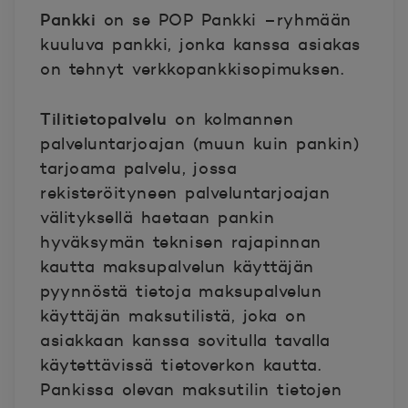
Pankki
on se POP Pankki –ryhmään
kuuluva pankki, jonka kanssa asiakas
on tehnyt verkkopankkisopimuksen.
Tilitietopalvelu
on kolmannen
palveluntarjoajan (muun kuin pankin)
tarjoama palvelu, jossa
rekisteröityneen palveluntarjoajan
välityksellä haetaan pankin
hyväksymän teknisen rajapinnan
kautta maksupalvelun käyttäjän
pyynnöstä tietoja maksupalvelun
käyttäjän maksutilistä, joka on
asiakkaan kanssa sovitulla tavalla
käytettävissä tietoverkon kautta.
Pankissa olevan maksutilin tietojen