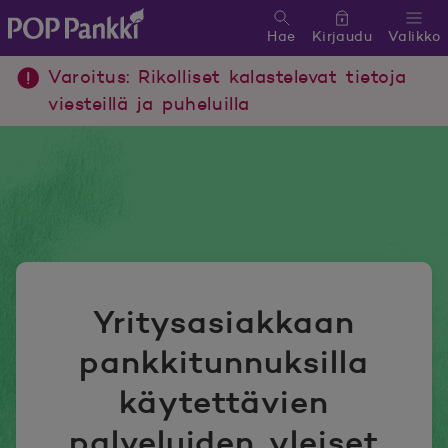
Hae
Kirjaudu
Valikko
POP Pankki, etusivulle
Varoitus: Rikolliset kalastelevat tietoja
viesteillä ja puheluilla
Yritysasiakkaan
pankkitunnuksilla
käytettävien
palveluiden yleiset