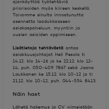
ajankäyttöä työtehtäviä
priorisoiden myös kiireen keskellä.
Toivomme sinulta innostunutta
asennetta laadukkaaseen
asiakaspalveluun, myyntiin ja
uusien asioiden oppimiseen.
Lisätietoja tehtävästä
antaa
asiakkuusjohtajat Heli Pesola ti
14.12. klo 14-16 ja ke 22.12. klo 12-
14, puh. 050-409 7867 sekä Jaana
Laukkanen ke 15.12. klo 10-12 ja ti
21.12. klo 10-12, puh. 044-554 8413.
Näin haet
Lähetä hakemus ja CV viimeistään