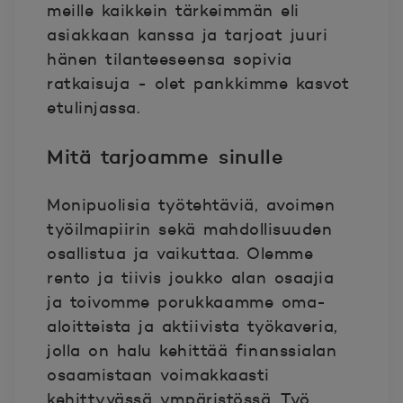
meille kaikkein tärkeimmän eli
asiakkaan kanssa ja tarjoat juuri
hänen tilanteeseensa sopivia
ratkaisuja - olet pankkimme kasvot
etulinjassa.
Mitä tarjoamme sinulle
Monipuolisia työtehtäviä, avoimen
työilmapiirin sekä mahdollisuuden
osallistua ja vaikuttaa. Olemme
rento ja tiivis joukko alan osaajia
ja toivomme porukkaamme oma-
aloitteista ja aktiivista työkaveria,
jolla on halu kehittää finanssialan
osaamistaan voimakkaasti
kehittyvässä ympäristössä. Työ