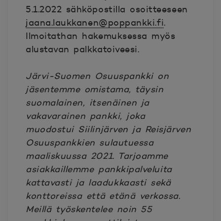
5.1.2022 sähköpostilla osoitteeseen
jaana.laukkanen@poppankki.fi
.
Ilmoitathan hakemuksessa myös
alustavan palkkatoiveesi.
Järvi-Suomen Osuuspankki on
jäsentemme omistama, täysin
suomalainen, itsenäinen ja
vakavarainen pankki, joka
muodostui Siilinjärven ja Reisjärven
Osuuspankkien sulautuessa
maaliskuussa 2021. Tarjoamme
asiakkaillemme pankkipalveluita
kattavasti ja laadukkaasti sekä
konttoreissa että etänä verkossa.
Meillä työskentelee noin 55