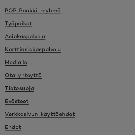
POP Pankki, etusivulle
POP Pankki -ryhmä
Työpaikat
Asiakaspalvelu
Korttiasiakaspalvelu
Medialle
Ota yhteyttä
Tietosuoja
Evästeet
Verkkosivun käyttöehdot
Ehdot