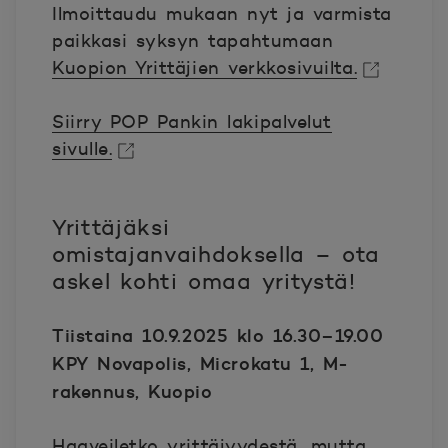
Ilmoittaudu mukaan nyt ja varmista
paikkasi syksyn tapahtumaan
Kuopion Yrittäjien verkkosivuilta.
Avautuu uuteen ikkunaan.
Siirry POP Pankin lakipalvelut
sivulle.
Avautuu uuteen ikkunaan.
Yrittäjäksi
omistajanvaihdoksella – ota
askel kohti omaa yritystä!
Tiistaina 10.9.2025 klo 16.30–19.00
KPY Novapolis, Microkatu 1, M-
rakennus, Kuopio
Haaveiletko yrittäjyydestä, mutta