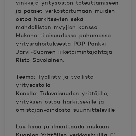
vinkkejä yritysoston toteuttamiseen
ja pääset verkostoitumaan muiden
ostoa harkitsevien sekä
mahdollisten myyjien kanssa.
Mukana tilaisuudessa puhumassa
yritysrahoituksesta POP Pankki
Järvi-Suomen liiketoimintajohtaja
Risto Savolainen.
Teema:
Työllisty ja työllistä
yritysostolla
Kenelle:
Tulevaisuuden yrittäjille,
yrityksen ostoa harkitseville ja
omistajanvaihdosta suunnitteleville
Lue lisää ja ilmoittaudu mukaan
Kuopion Yrittäjien verkkosivuilla.