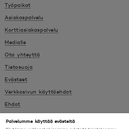
Työpaikat
Asiakaspalvelu
Korttiasiakaspalvelu
Medialle
Ota yhteyttä
Tietosuoja
Evästeet
Verkkosivun käyttöehdot
Ehdot
Turvallinen asiointi
Palvelumme käyttää evästeitä