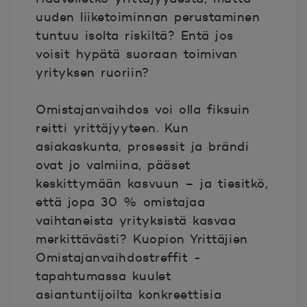
uuden liiketoiminnan perustaminen
tuntuu isolta riskiltä? Entä jos
voisit hypätä suoraan toimivan
yrityksen ruoriin?
Omistajanvaihdos voi olla fiksuin
reitti yrittäjyyteen.
Kun
asiakaskunta, prosessit ja brändi
ovat jo valmiina, pääset
keskittymään kasvuun – ja tiesitkö,
että jopa
30 % omistajaa
vaihtaneista yrityksistä kasvaa
merkittävästi?
Kuopion Yrittäjien
Omistajanvaihdostreffit
-
tapahtumassa kuulet
asiantuntijoilta konkreettisia