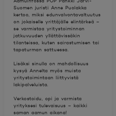
Aamuinfossa POP Pankki Järvi-
Suomen juristi Anne Puolakka
kertoo, miksi edunvalvontavaltuutus
on jokaiselle yrittäjälle elintärkeä –
se varmistaa yritystoiminnan
jatkuvuuden yllättävissäkin
tilanteissa, kuten sairastumisen tai
tapaturman sattuessa.
Lisäksi sinulla on mahdollisuus
kysyä Annelta myös muista
yritystoimintaan liittyvistä
lakipalveluista.
Verkostoidu, opi ja varmista
yrityksesi tulevaisuus – kaikki
saman aamun aikana!