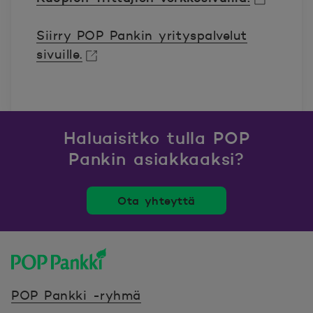
Avautuu uuteen ikkunaan.
Siirry POP Pankin yrityspalvelut
sivuille.
Avautuu uuteen ikkunaan.
Haluaisitko tulla POP
Pankin asiakkaaksi?
Ota yhteyttä
POP Pankki, etusivulle
POP Pankki -ryhmä