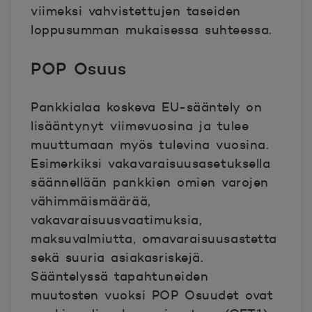
viimeksi vahvistettujen taseiden
loppusumman mukaisessa suhteessa.
POP Osuus
Pankkialaa koskeva EU-sääntely on
lisääntynyt viimevuosina ja tulee
muuttumaan myös tulevina vuosina.
Esimerkiksi vakavaraisuusasetuksella
säännellään pankkien omien varojen
vähimmäismäärää,
vakavaraisuusvaatimuksia,
maksuvalmiutta, omavaraisuusastetta
sekä suuria asiakasriskejä.
Sääntelyssä tapahtuneiden
muutosten vuoksi POP Osuudet ovat