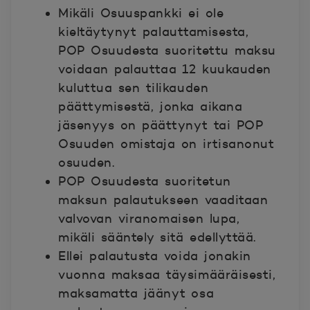
Mikäli Osuuspankki ei ole
kieltäytynyt palauttamisesta,
POP Osuudesta suoritettu maksu
voidaan palauttaa 12 kuukauden
kuluttua sen tilikauden
päättymisestä, jonka aikana
jäsenyys on päättynyt tai POP
Osuuden omistaja on irtisanonut
osuuden.
POP Osuudesta suoritetun
maksun palautukseen vaaditaan
valvovan viranomaisen lupa,
mikäli sääntely sitä edellyttää.
Ellei palautusta voida jonakin
vuonna maksaa täysimääräisesti,
maksamatta jäänyt osa