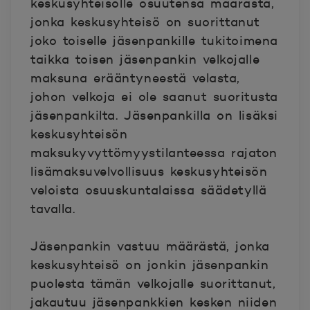
keskusyhteisölle osuutensa määrästä,
jonka keskusyhteisö on suorittanut
joko toiselle jäsenpankille tukitoimena
taikka toisen jäsenpankin velkojalle
maksuna erääntyneestä velasta,
johon velkoja ei ole saanut suoritusta
jäsenpankilta. Jäsenpankilla on lisäksi
keskusyhteisön
maksukyvyttömyystilanteessa rajaton
lisämaksuvelvollisuus keskusyhteisön
veloista osuuskuntalaissa säädetyllä
tavalla.
Jäsenpankin vastuu määrästä, jonka
keskusyhteisö on jonkin jäsenpankin
puolesta tämän velkojalle suorittanut,
jakautuu jäsenpankkien kesken niiden