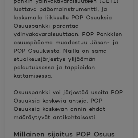
pankin ydinvakavaraisuuteen (CET1)
luettava pääomainstrumentti, ja
laskemalla liikkeelle POP Osuuksia
Osuuspankki parantaa
ydinvakavaraisuuttaan. POP Pankkien
osuuspääoma muodostuu Jäsen- ja
POP Osuuksista. Näillä on sama
etuoikeusjärjestys ylijäämän
palautuksessa ja tappioiden
kattamisessa.
Osuuspankki voi järjestää useita POP
Osuuksia koskevia anteja. POP
Osuuksia koskevan annin ehdot
määräytyvät antikohtaisesti.
Millainen sijoitus POP Osuus