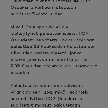
Tilivuoden aikana suoritetuille POP
Osuuksille korkoa maksetaan
suorituspäivästä lukien.
Mikäli Osuuspankki ei ole
kieltäytynyt palauttamisesta, POP
Osuudesta suoritettu maksu voidaan
palauttaa 12 kuukauden kuluttua sen
tilikauden päättymisestä, jonka
aikana jäsenyys on päättynyt tai
POP Osuuden omistaja on irtisanonut
osuuden.
Palautuksiin vaaditaan valvovan
viranomaisen lupa, mikäli sääntely
sitä edellyttää. POP Osuuksista
suoritetut maksut palautetaan