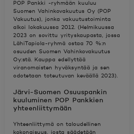
POP Pankki -ryhmään kuuluu
Suomen Vahinkovakuutus Oy (POP
Vakuutus), jonka vakuutustoiminta
alkoi lokakuussa 2012. (Helmikuussa
2023 on sovittu yrityskaupasta, jossa
LähiTapiola-ryhmä ostaa 70 %:n
osuuden Suomen Vahinkovakuutus
Oy:stä. Kauppa edellyttää
viranomaisten hyväksyntää ja sen
odotetaan toteutuvan keväällä 2023).
Järvi-Suomen Osuuspankin
kuuluminen POP Pankkien
yhteenliittymään
Yhteenliittymä on taloudellinen
kokonaisuus, josta säädetään