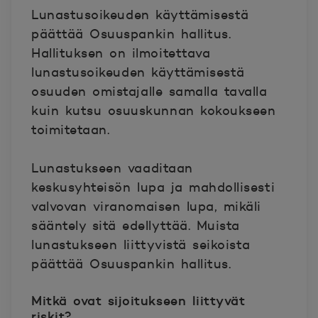
Lunastusoikeuden käyttämisestä
päättää Osuuspankin hallitus.
Hallituksen on ilmoitettava
lunastusoikeuden käyttämisestä
osuuden omistajalle samalla tavalla
kuin kutsu osuuskunnan kokoukseen
toimitetaan.
Lunastukseen vaaditaan
keskusyhteisön lupa ja mahdollisesti
valvovan viranomaisen lupa, mikäli
sääntely sitä edellyttää. Muista
lunastukseen liittyvistä seikoista
päättää Osuuspankin hallitus.
Mitkä ovat sijoitukseen liittyvät
riskit?