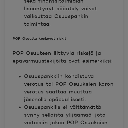
sekä finanssitoimialan
lisääntynyt sääntely voivat
vaikeuttaa Osuuspankin
toimintaa.
POP Osuutta koskevat riskit
POP Osuuteen liittyviä riskejä ja
epävarmuustekijöitä ovat esimerkiksi:
Osuuspankkiin kohdistuva
verotus tai POP Osuuksien koron
verotus saattaa muuttua
jäsenelle epäedullisesti.
Osuuspankille ei välttämättä
synny sellaista ylijäämää, jota
voitaisiin jakaa POP Osuuksien