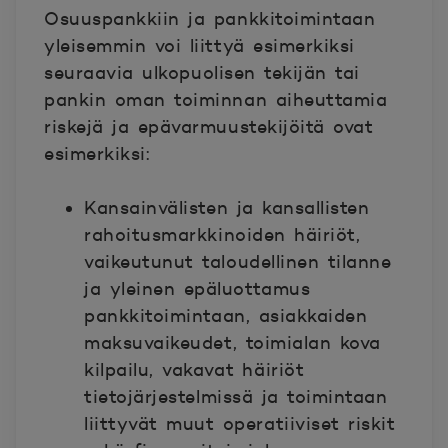
Osuuspankkiin ja pankkitoimintaan
yleisemmin voi liittyä esimerkiksi
seuraavia ulkopuolisen tekijän tai
pankin oman toiminnan aiheuttamia
riskejä ja epävarmuustekijöitä ovat
esimerkiksi:
Kansainvälisten ja kansallisten
rahoitusmarkkinoiden häiriöt,
vaikeutunut taloudellinen tilanne
ja yleinen epäluottamus
pankkitoimintaan, asiakkaiden
maksuvaikeudet, toimialan kova
kilpailu, vakavat häiriöt
tietojärjestelmissä ja toimintaan
liittyvät muut operatiiviset riskit