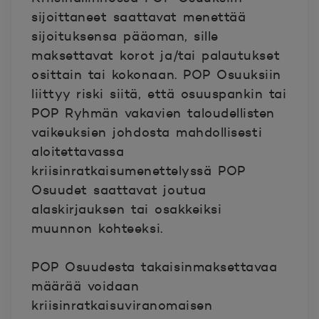
sijoittaneet saattavat menettää
sijoituksensa pääoman, sille
maksettavat korot ja/tai palautukset
osittain tai kokonaan. POP Osuuksiin
liittyy riski siitä, että osuuspankin tai
POP Ryhmän vakavien taloudellisten
vaikeuksien johdosta mahdollisesti
aloitettavassa
kriisinratkaisumenettelyssä POP
Osuudet saattavat joutua
alaskirjauksen tai osakkeiksi
muunnon kohteeksi.
POP Osuudesta takaisinmaksettavaa
määrää voidaan
kriisinratkaisuviranomaisen