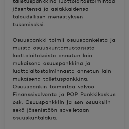
talletuspankkina luottolaitostoimintaa
jäsentensä ja asiakkaidensa
taloudellisen menestyksen
tukemiseksi.
Osuuspankki toimii osuuspankeista ja
muista osuuskuntamuotoisista
luottolaitoksista annetun lain
mukaisena osuuspankkina ja
luottolaitostoiminnasta annetun lain
mukaisena talletuspankkina.
Osuuspankin toimintaa valvoo
Finanssivalvonta ja POP Pankkikeskus
osk. Osuuspankkiin ja sen osuuksiin
sekä jäsenistöön sovelletaan
osuuskuntalakia.