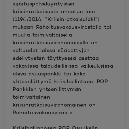
sijoituspalveluyritysten
kriisinratkaisusta annetun lain
(1194/2014, ”Kriisinratkaisulaki”)
mukaan Rahoitusvakausvirastolla tai
muulla toimivaltaisella
kriisinratkaisuviranomaisella on
valtuudet laissa säädettyjen
edellytysten täyttyessä asettaa
vakavissa taloudellisissa vaikeuksissa
oleva osuuspankki tai koko
yhteenliittymä kriisihallintoon. POP
Pankkien yhteenliittymän
toimivaltainen
kriisinratkaisuviranomainen on
Rahoitusvakausvirasto.
Kriisihallinnossa POP Osuuksiin