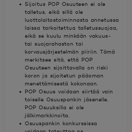
Sijoitus POP Osuuteen ei ole
talletus, eikä sillä ole
luottolaitostoiminnasta annetussa
laissa tarkoitettua talletussuojaa,
eikä se kuulu minkään vakuus-
tai suojarahaston tai
korvausjärjestelmän piiriin. Tämä
merkitsee sitä, että POP
Osuuteen sijoittavalla on riski
koron ja sijoitetun pääoman
menettämisestä kokonaan.
POP Osuus voidaan siirtää vain
toiselle Osuuspankin jäsenelle.
POP Osuuksilla ei ole
jälkimarkkinoita.
Osuuspankin konkurssissa
voidaan toteuttaa ns.