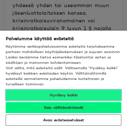
yhdessä yhden tai useamman muun
jäsenluottolaitoksen kanssa,
kriisinratkaisuviranomainen voi
kriisinratkaisulain 9 luvun 1 § nojalla
tehdä päätöksen yhden tai
Palvelumme käyttää evästeitä
useamman tällaisen muun
Käytämme verkkopalveluissamme evästeitä tarjotaksemme
jäsenluottolaitoksen ja niiden
parhaan mahdollisen käyttäjäkokemuksen ja sujuvan asioinnin.
Lisäksi keräämme tietoa esimerkiksi tilastointia varten ja
tytäryhtiöiden sulautumisesta
sisältöjen ja mainonnan kohdentamiseen.
liikkeeseenlaskijan kanssa, jolloin POP
Voit valita, mitä evästeitä sallit. Valitsemalla ”Hyväksy kaikki”
hyväksyt kaikkien evästeiden käytön. Välttämättömillä
Osuus voidaan muuttaa
evästeillä varmistamme palveluidemme luotettavan ja
vastaanottavan luottolaitoksen
turvallisen toiminnan.
osakkeiksi tai osuuksiksi.
Hyväksy kaikki
Kriisihallinnossa on mahdollista, että
nämä saadut uudet osakkeet tai
Vain välttämättömät
osuudet mitätöidään ja niiden arvo
kirjataan alas.
Avaa evästeasetukset