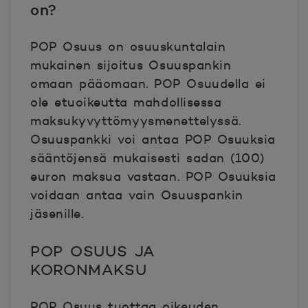
on?
POP Osuus on osuuskuntalain
mukainen sijoitus Osuuspankin
omaan pääomaan. POP Osuudella ei
ole etuoikeutta mahdollisessa
maksukyvyttömyysmenettelyssä.
Osuuspankki voi antaa POP Osuuksia
sääntöjensä mukaisesti sadan (100)
euron maksua vastaan. POP Osuuksia
voidaan antaa vain Osuuspankin
jäsenille.
POP OSUUS JA
KORONMAKSU
POP Osuus tuottaa oikeuden