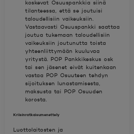
koskevat Osuuspankkia siinä
tilanteessa, että se joutuisi
taloudellisiin vaikeuksiin.
Vastaavasti Osuuspankki saattaa
joutua tukemaan taloudellisiin
vaikeuksiin joutunutta toista
yhteenliittymään kuuluvaa
yritystä. POP Pankkikeskus osk
tai sen jäsenet eivät kuitenkaan
vastaa POP Osuuteen tehdyn
sijoituksen lunastamisesta,
maksusta tai POP Osuuden
korosta.
Kriisinratkaisumenettely
Luottolaitosten ja