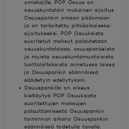
omistajille. POP Osuus on
osuuskuntalain mukainen sijoitus
Osuuspankin omaan pääomaan
ja on tarkoitettu pitkäaikaiseksi
sijoitukseksi. POP Osuuksista
suoritetut maksut palautetaan
osuuskuntalaissa, osuuspankeista
ja muista osuuskuntamuotoisista
luottolaitoksista annetussa laissa
ja Osuuspankin säännöissä
säädetyin edellytyksin.
Osuuspankilla on oikeus
kieltäytyä POP Osuuksista
suoritettujen maksujen
palauttamisesta Osuuspankin
toiminnan aikana Osuuspankin
säännöissä todetulla tavalla.