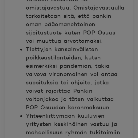
omistajavastuu. Omistajavastuulla
tarkoitetaan sitä, että pankin
oman pääomanehtoinen
sijoitustuote kuten POP Osuus
voi muuttua arvottomaksi.
Tiettyjen kansainvälisten
poikkeustilanteiden, kuten
esimerkiksi pandemian, takia
valvova viranomainen voi antaa
suosituksia tai ohjeita, jotka
voivat rajoittaa Pankin
voitonjakoa ja täten vaikuttaa
POP Osuuden koronmaksuun.
Yhteenliittymään kuuluvien
yritysten keskinäinen vastuu ja
mahdollisuus ryhmän tukitoimiin