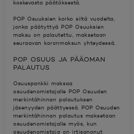
koskevasta päätöksestä.
POP Osuuksien korko siltä vuodelta,
jonka päätyttyä POP Osuuksien
maksu on palautettu, maksetaan
seuraavan koronmaksun yhteydessä.
POP OSUUS JA PÄÄOMAN
PALAUTUS
Osuuspankki maksaa
osuudenomistajalle POP Osuuden
merkintähinnan palautuksen
jäsenyyden päättyessä. POP Osuuden
merkintähinnan palautus maksetaan
osuudenomistajalle myös, kun
osuudenomistaja on irtisanonut