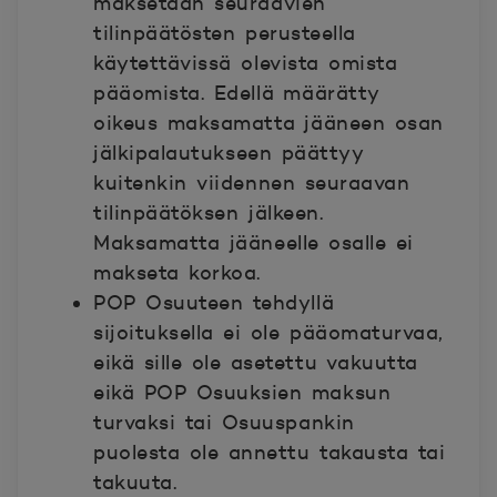
maksetaan seuraavien
tilinpäätösten perusteella
käytettävissä olevista omista
pääomista. Edellä määrätty
oikeus maksamatta jääneen osan
jälkipalautukseen päättyy
kuitenkin viidennen seuraavan
tilinpäätöksen jälkeen.
Maksamatta jääneelle osalle ei
makseta korkoa.
POP Osuuteen tehdyllä
sijoituksella ei ole pääomaturvaa,
eikä sille ole asetettu vakuutta
eikä POP Osuuksien maksun
turvaksi tai Osuuspankin
puolesta ole annettu takausta tai
takuuta.