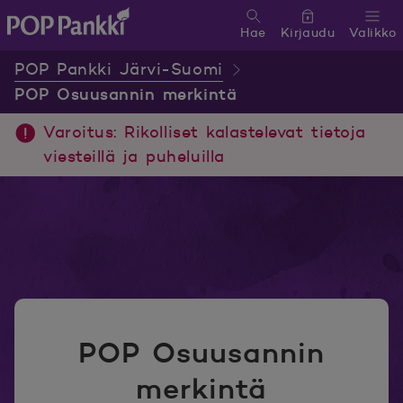
Hae
Kirjaudu
Valikko
POP Pankki, etusivulle
POP Pankki Järvi-Suomi
POP Osuusannin merkintä
Varoitus: Rikolliset kalastelevat tietoja
viesteillä ja puheluilla
POP Osuusannin
merkintä