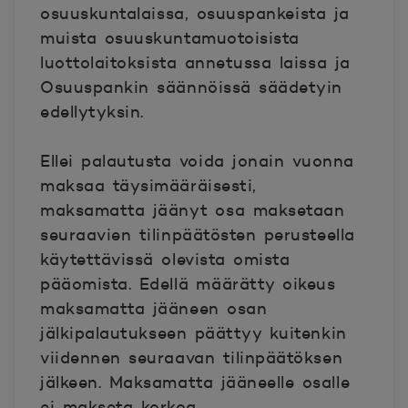
osuuskuntalaissa, osuuspankeista ja
muista osuuskuntamuotoisista
luottolaitoksista annetussa laissa ja
Osuuspankin säännöissä säädetyin
edellytyksin.
Ellei palautusta voida jonain vuonna
maksaa täysimääräisesti,
maksamatta jäänyt osa maksetaan
seuraavien tilinpäätösten perusteella
käytettävissä olevista omista
pääomista. Edellä määrätty oikeus
maksamatta jääneen osan
jälkipalautukseen päättyy kuitenkin
viidennen seuraavan tilinpäätöksen
jälkeen. Maksamatta jääneelle osalle
ei makseta korkoa.