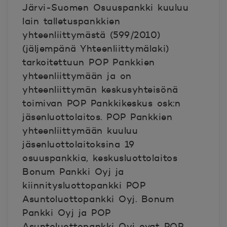
Järvi-Suomen Osuuspankki kuuluu
lain talletuspankkien
yhteenliittymästä (599/2010)
(jäljempänä Yhteenliittymälaki)
tarkoitettuun POP Pankkien
yhteenliittymään ja on
yhteenliittymän keskusyhteisönä
toimivan POP Pankkikeskus osk:n
jäsenluottolaitos. POP Pankkien
yhteenliittymään kuuluu
jäsenluottolaitoksina 19
osuuspankkia, keskusluottolaitos
Bonum Pankki Oyj ja
kiinnitysluottopankki POP
Asuntoluottopankki Oyj. Bonum
Pankki Oyj ja POP
Asuntoluottopankki Oyj ovat POP