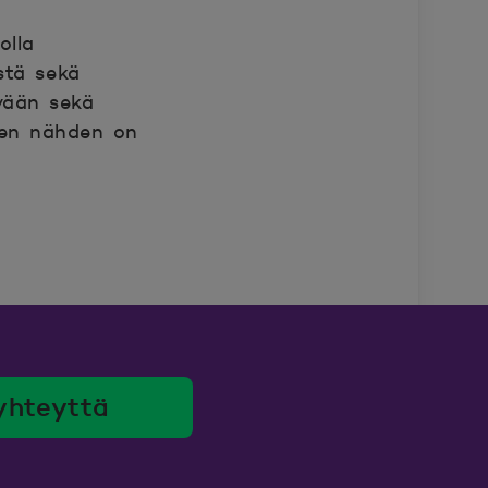
olla
istä sekä
vään sekä
een nähden on
yhteyttä