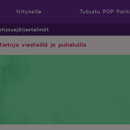
Yrityksille
Tutustu POP Pank
ohjausjärjestelmät
tietoja viesteillä ja puheluilla