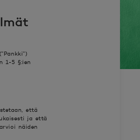
elmät
”Pankki”)
n 1-5 §:ien
istetaan, että
kaisesti ja että
arvioi näiden