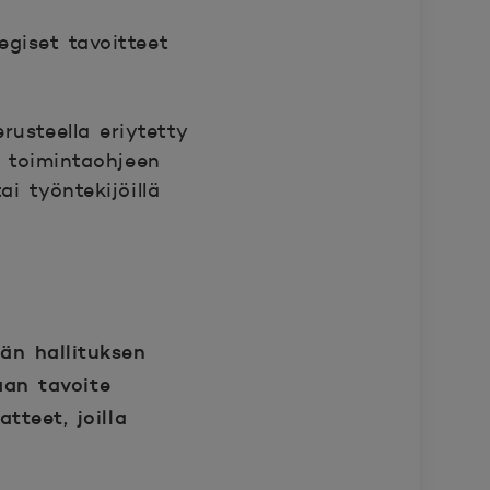
egiset tavoitteet
usteella eriytetty
le toimintaohjeen
i työntekijöillä
ään hallituksen
aan tavoite
tteet, joilla