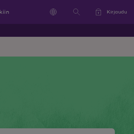
kiin
Kirjaudu
Language
Hae
Kieli,
Språk,
Language