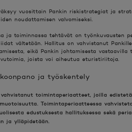
äksyy vuosittain Pankin riskistrategiat ja strat
iiden noudattamisen valvomiseksi.
a ja toiminnassa tehtävät on työnkuvausten per
iriidat vältetään. Hallitus on vahvistanut Pankil
amisesta, eikä Pankin johtamisesta vastaavilla ta
ivutoimia, joista voi aiheutua eturistiriitoja.
okoonpano ja työskentely
 vahvistanut toimintaperiaatteet, joilla edistet
uotoisuutta. Toimintaperiaatteessa vahvistet
olisesta edustuksesta hallituksessa sekä periaa
n ja ylläpidetään.