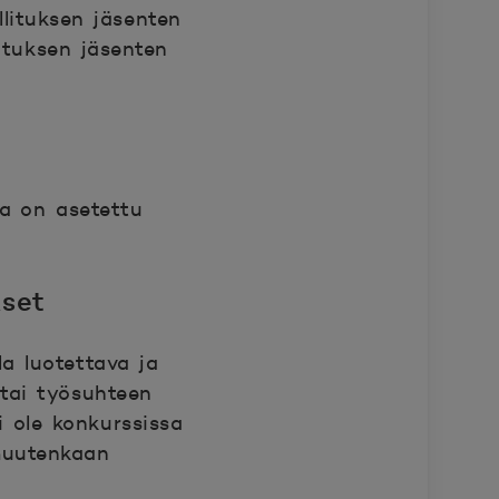
llituksen jäsenten
ituksen jäsenten
la on asetettu
kset
la luotettava ja
 tai työsuhteen
i ole konkurssissa
 muutenkaan