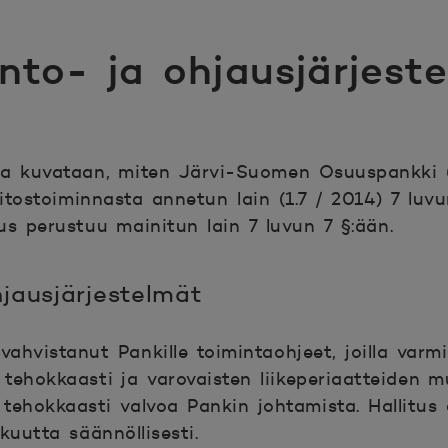
into- ja ohjausjärjest
sa kuvataan, miten Järvi-Suomen Osuuspankki (
itostoiminnasta annetun lain (1.7 / 2014) 7 luvu
us perustuu mainitun lain 7 luvun 7 §:ään.
hjausjärjestelmät
vahvistanut Pankille toimintaohjeet, joilla varm
tehokkaasti ja varovaisten liikeperiaatteiden mu
 tehokkaasti valvoa Pankin johtamista. Hallitus 
okkuutta
säännöllisesti.