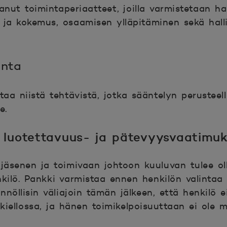
anut toimintaperiaatteet, joilla varmistetaan ha
 ja kokemus, osaamisen ylläpitäminen sekä hall
unta
taa niistä tehtävistä, jotka sääntelyn perusteel
e.
 luotettavuus- ja pätevyysvaatimu
 jäsenen ja toimivaan johtoon kuuluvan tulee ol
ilö. Pankki varmistaa ennen henkilön valintaa
nöllisin väliajoin tämän jälkeen, että henkilö e
takiellossa, ja hänen toimikelpoisuuttaan ei ole