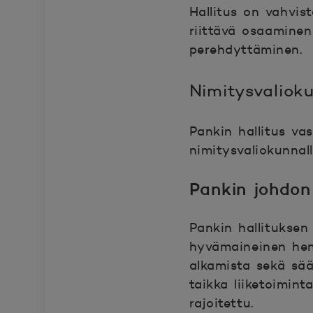
Hallitus on vahvist
riittävä osaaminen
perehdyttäminen.
Nimitysvaliok
Pankin hallitus vas
nimitysvaliokunnall
Pankin johdon
Pankin hallituksen
hyvämaineinen henk
alkamista sekä sään
taikka liiketoimin
rajoitettu.