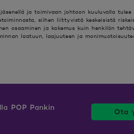
jäsenellä ja toimivaan johtoon kuuluvalla tulee 
etoiminnasta, siihen liittyvistä keskeisistä riske
ainen osaaminen ja kokemus kuin henkilön tehtä
oiminnan laatuun, laajuuteen ja monimuotoisuut
ulla POP Pankin
Ota 