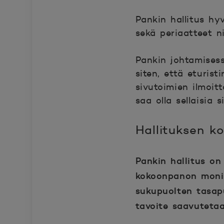
Pankin hallitus hyv
sekä periaatteet n
Pankin johtamisess
siten, että eturist
sivutoimien ilmoitt
saa olla sellaisia s
Hallituksen k
Pankin hallitus on
kokoonpanon monim
sukupuolten tasapu
tavoite saavutetaa