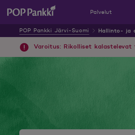
Palvelut
POP Pankki, etusivulle
POP Pankki Järvi-Suomi
Hallinto- ja 
Varoitus: Rikolliset kalastelevat 