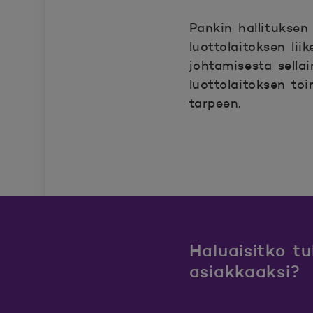
Pankin hallituksen 
luottolaitoksen liik
johtamisesta sell
luottolaitoksen t
tarpeen.
Haluaisitko t
asiakkaaksi?