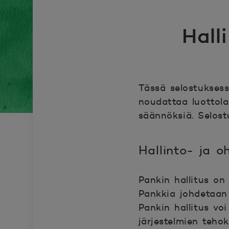
Hall
Tässä selostukses
noudattaa luottola
säännöksiä. Selost
Hallinto- ja o
Pankin hallitus on 
Pankkia johdetaan 
Pankin hallitus voi
järjestelmien teh