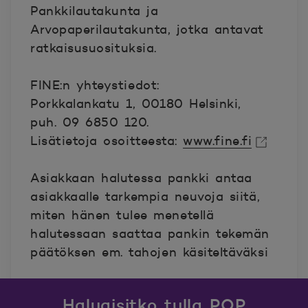
Pankkilautakunta ja
Arvopaperilautakunta, jotka antavat
ratkaisusuosituksia.
FINE:n yhteystiedot:
Porkkalankatu 1, 00180 Helsinki,
puh. 09 6850 120.
Lisätietoja osoitteesta:
www.fine.fi
Avautuu uuteen ikkunaan.
Asiakkaan halutessa pankki antaa
asiakkaalle tarkempia neuvoja siitä,
miten hänen tulee menetellä
halutessaan saattaa pankin tekemän
päätöksen em. tahojen käsiteltäväksi
Haluaisitko tulla POP