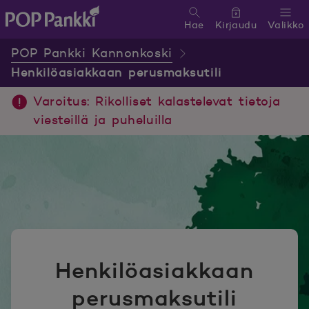
Hae
Kirjaudu
Valikko
POP Pankki, etusivulle
POP Pankki Kannonkoski
Henkilöasiakkaan perusmaksutili
Varoitus: Rikolliset kalastelevat tietoja
viesteillä ja puheluilla
Henkilöasiakkaan
perusmaksutili