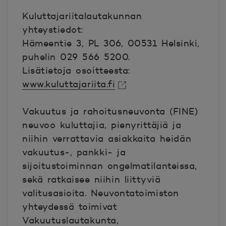
Kuluttajariitalautakunnan
yhteystiedot:
Hämeentie 3, PL 306, 00531 Helsinki,
puhelin 029 566 5200.
Lisätietoja osoitteesta:
www.kuluttajariita.fi
Avautuu uuteen ikkunaan.
Vakuutus ja rahoitusneuvonta (FINE)
neuvoo kuluttajia, pienyrittäjiä ja
niihin verrattavia asiakkaita heidän
vakuutus-, pankki- ja
sijoitustoiminnan ongelmatilanteissa,
sekä ratkaisee niihin liittyviä
valitusasioita. Neuvontatoimiston
yhteydessä toimivat
Vakuutuslautakunta,