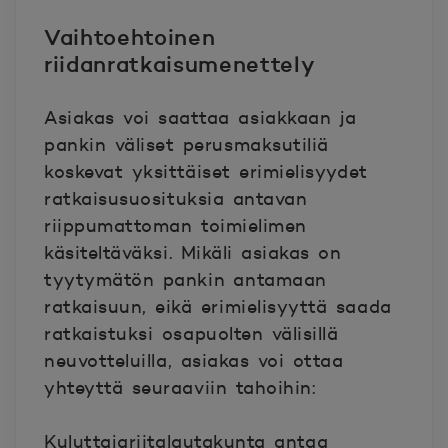
Vaihtoehtoinen
riidanratkaisumenettely
Asiakas voi saattaa asiakkaan ja
pankin väliset perusmaksutiliä
koskevat yksittäiset erimielisyydet
ratkaisusuosituksia antavan
riippumattoman toimielimen
käsiteltäväksi. Mikäli asiakas on
tyytymätön pankin antamaan
ratkaisuun, eikä erimielisyyttä saada
ratkaistuksi osapuolten välisillä
neuvotteluilla, asiakas voi ottaa
yhteyttä seuraaviin tahoihin:
Kuluttajariitalautakunta antaa