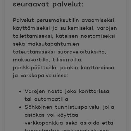
seuraavat palvelut:
Palvelut perusmaksutilin avaamiseksi,
käyttämiseksi ja sulkemiseksi, varojen
tallettamiseksi, käteisen nostamiseksi
sekä maksutapahtumien
toteuttamiseksi suoraveloituksina,
maksukortilla, tilisiirroilla,
pankkipäätteillä, pankin konttoreissa
ja verkkopalveluissa:
Varojen nosto joko konttorissa
tai automaatilla
Sähköinen tunnistuspalvelu, jolla
asiakas voi käyttää
verkkopankkia sekä asioida että
tunnistautua verkkopalveluissa.