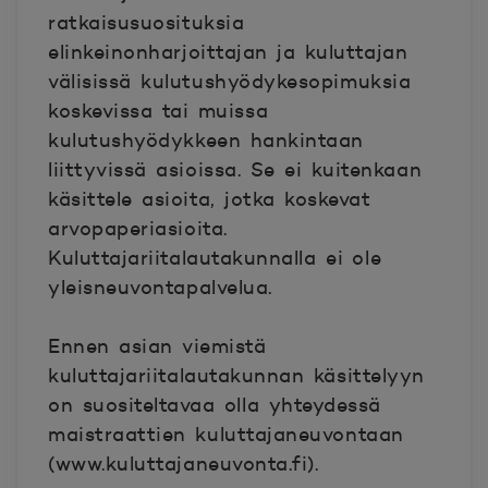
ratkaisusuosituksia
elinkeinonharjoittajan ja kuluttajan
välisissä kulutushyödykesopimuksia
koskevissa tai muissa
kulutushyödykkeen hankintaan
liittyvissä asioissa. Se ei kuitenkaan
käsittele asioita, jotka koskevat
arvopaperiasioita.
Kuluttajariitalautakunnalla ei ole
yleisneuvontapalvelua.
Ennen asian viemistä
kuluttajariitalautakunnan käsittelyyn
on suositeltavaa olla yhteydessä
maistraattien kuluttajaneuvontaan
(www.kuluttajaneuvonta.fi).