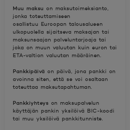
Muu maksu
on maksutoimeksianto,
jonka toteuttamiseen
osallistuu
Euroopan talousalueen
ulkopuolella sijaitseva maksajan tai
maksunsaajan palveluntarjoaja tai
joka on muun valuutan kuin euron tai
ETA-valtion valuutan määräinen.
Pankkipäivä
on päivä, jona pankki on
avoinna siten, että se voi osaltaan
toteuttaa maksutapahtuman.
Pankkiyhteys
on maksupalvelun
käyttäjän pankin yksilöivä BIC-koodi
tai muu yksilöivä pankkitunniste.