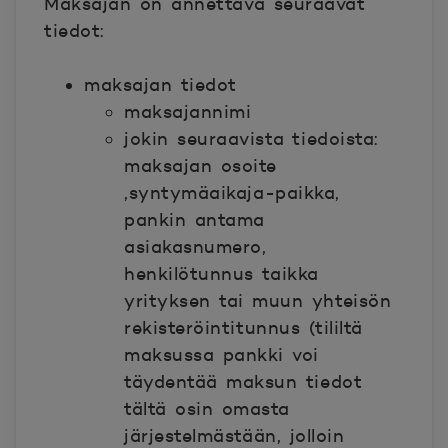
Maksajan on annettava seuraavat
tiedot:
maksajan tiedot
maksajannimi
jokin seuraavista tiedoista:
maksajan osoite
,syntymäaikaja-paikka,
pankin antama
asiakasnumero,
henkilötunnus taikka
yrityksen tai muun
yhteisön
rekisteröintitunnus (tililtä
maksussa pankki voi
täydentää maksun tiedot
tältä osin omasta
järjestelmästään, jolloin