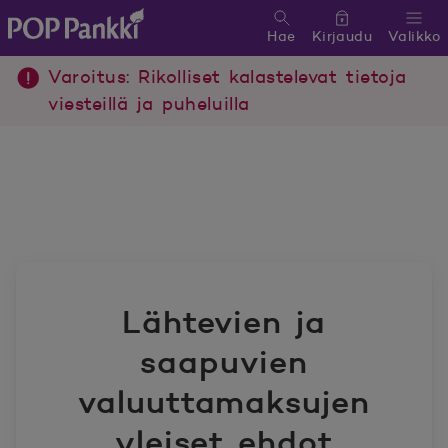
Hae
Kirjaudu
Valikko
POP Pankki, etusivulle
Varoitus: Rikolliset kalastelevat tietoja
viesteillä ja puheluilla
Lähtevien ja
saapuvien
valuuttamaksujen
yleiset ehdot