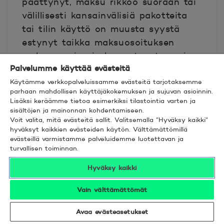
päättynyt, maksu rikkoo suoraan tai
välillisesti kansainvälisiä pakotteita
tai tilin käyttö on muusta syystä
estynyt taikka maksuosoituksen
maksunsaaja ei ole noutanut varoja
Palvelumme käyttää evästeitä
maksajan maksuosoituksessa
Käytämme verkkopalveluissamme evästeitä tarjotaksemme
ilmoittamana aikana.
parhaan mahdollisen käyttäjäkokemuksen ja sujuvan asioinnin.
Lisäksi keräämme tietoa esimerkiksi tilastointia varten ja
7. Maksutoimeksiannon
sisältöjen ja mainonnan kohdentamiseen.
Voit valita, mitä evästeitä sallit. Valitsemalla ”Hyväksy kaikki”
peruuttaminen tai
hyväksyt kaikkien evästeiden käytön. Välttämättömillä
muuttaminen
evästeillä varmistamme palveluidemme luotettavan ja
turvallisen toiminnan.
Maksajalla ei ole oikeutta peruuttaa
Hyväksy kaikki
tai muuttaa pankille antamaansa
Vain välttämättömät
maksutoimeksiantoa sen jälkeen, kun
pankki on vastaanottanut sen.
Avaa evästeasetukset