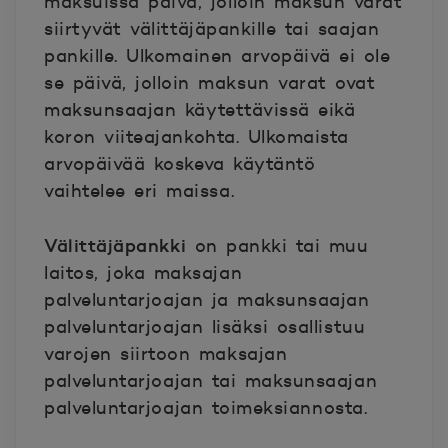
maksuissa päivä, jolloin maksun varat
siirtyvät välittäjäpankille tai saajan
pankille. Ulkomainen arvopäivä ei ole
se päivä, jolloin maksun varat ovat
maksunsaajan käytettävissä eikä
koron viiteajankohta. Ulkomaista
arvopäivää koskeva käytäntö
vaihtelee eri maissa.
Välittäjäpankki
on pankki tai muu
laitos, joka maksajan
palveluntarjoajan ja maksunsaajan
palveluntarjoajan lisäksi osallistuu
varojen siirtoon maksajan
palveluntarjoajan tai maksunsaajan
palveluntarjoajan toimeksiannosta.