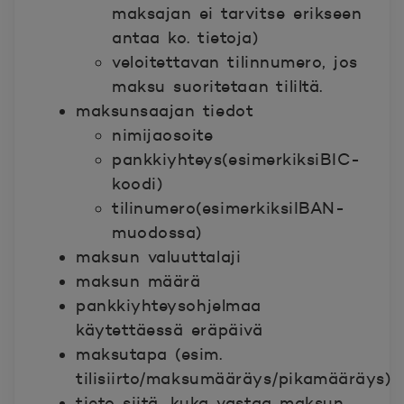
maksajan ei tarvitse erikseen
antaa ko. tietoja)
veloitettavan tilinnumero, jos
maksu suoritetaan tililtä.
maksunsaajan tiedot
nimijaosoite
pankkiyhteys(esimerkiksiBIC-
koodi)
tilinumero(esimerkiksiIBAN-
muodossa)
maksun valuuttalaji
maksun määrä
pankkiyhteysohjelmaa
käytettäessä eräpäivä
maksutapa (esim.
tilisiirto/maksumääräys/pikamääräys)
tieto siitä, kuka vastaa maksun