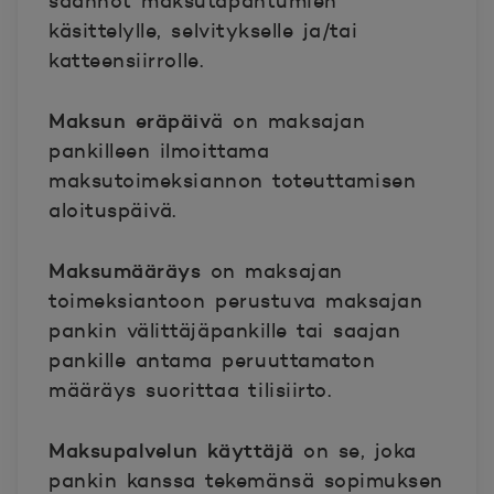
säännöt maksutapahtumien
käsittelylle, selvitykselle ja/tai
katteensiirrolle.
Maksun eräpäiv
ä
on maksajan
pankilleen ilmoittama
maksutoimeksiannon toteuttamisen
aloituspäivä.
Maksumääräys
on maksajan
toimeksiantoon perustuva maksajan
pankin välittäjäpankille tai saajan
pankille antama peruuttamaton
määräys suorittaa tilisiirto.
Maksupalvelun käyttäjä
on se, joka
pankin kanssa tekemänsä sopimuksen