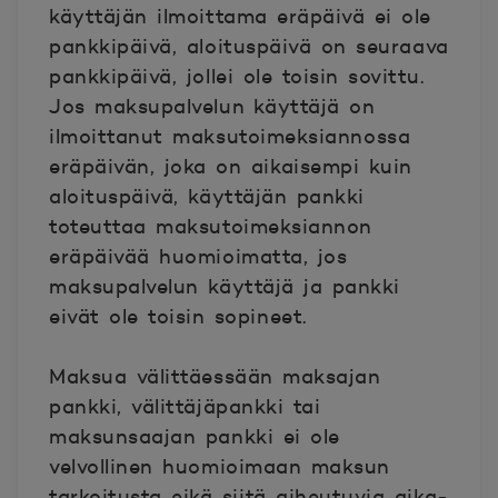
käyttäjän ilmoittama eräpäivä ei ole
pankkipäivä, aloituspäivä on seuraava
pankkipäivä, jollei ole toisin sovittu.
Jos maksupalvelun käyttäjä on
ilmoittanut maksutoimeksiannossa
eräpäivän, joka on aikaisempi kuin
aloituspäivä, käyttäjän pankki
toteuttaa maksutoimeksiannon
eräpäivää huomioimatta, jos
maksupalvelun käyttäjä ja pankki
eivät ole toisin sopineet.
Maksua välittäessään maksajan
pankki, välittäjäpankki tai
maksunsaajan pankki ei ole
velvollinen huomioimaan maksun
tarkoitusta eikä siitä aiheutuvia aika-