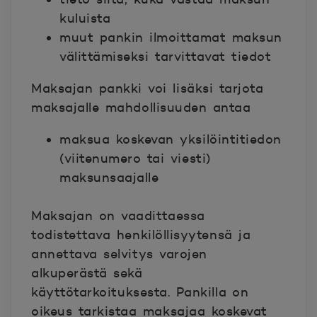
kuluista
muut pankin ilmoittamat maksun
välittämiseksi tarvittavat tiedot
Maksajan pankki voi lisäksi tarjota
maksajalle mahdollisuuden antaa
maksua koskevan yksilöintitiedon
(viitenumero tai viesti)
maksunsaajalle
Maksajan on vaadittaessa
todistettava henkilöllisyytensä ja
annettava selvitys varojen
alkuperästä sekä
käyttötarkoituksesta. Pankilla on
oikeus tarkistaa maksajaa koskevat