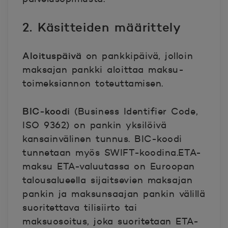
2. Käsitteiden määrittely
Aloituspäivä
on pankkipäivä, jolloin
maksajan pankki aloittaa maksu-
toimeksiannon toteuttamisen.
BIC-koodi
(Business Identifier Code,
ISO 9362) on pankin yksilöivä
kansainvälinen tunnus. BIC-koodi
tunnetaan myös SWIFT-koodina.
ETA-
maksu ETA-valuutassa
on Euroopan
talousalueella sijaitsevien maksajan
pankin ja maksunsaajan pankin välillä
suoritettava tilisiirto tai
maksuosoitus, joka suoritetaan ETA-