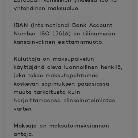
Euroopan komission yhdessä luoma
yhtenäinen maksualue.
IBAN
(International Bank Account
Number, ISO 13616) on tilinumeron
kansainvälinen esittämismuoto.
Kuluttaja
on maksupalvelun
käyttäjänä oleva luonnollinen henkilö,
joka tekee maksutapahtumaa
koskevan sopimuksen pääasiassa
muuta tarkoitusta kuin
harjoittamaansa elinkeinotoimintaa
varten.
Maksaja
on maksutoimeksiannon
antaja.