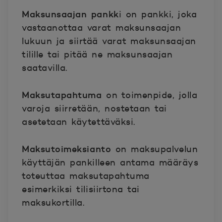
Maksunsaajan pankk
i
on pankki, joka
vastaanottaa varat maksunsaajan
lukuun ja siirtää varat maksunsaajan
tilille tai pitää ne maksunsaajan
saatavilla.
Maksutapahtuma
on toimenpide, jolla
varoja siirretään, nostetaan tai
asetetaan käytettäväksi.
Maksutoimeksianto
on maksupalvelun
käyttäjän pankilleen antama määräys
toteuttaa maksutapahtuma
esimerkiksi tilisiirtona tai
maksukortilla.