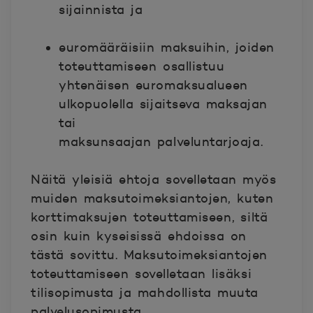
sijainnista ja
euromääräisiin maksuihin, joiden
toteuttamiseen osallistuu
yhtenäisen euromaksualueen
ulkopuolella sijaitseva maksajan
tai
maksunsaajan
palveluntarjoaja.
Näitä yleisiä ehtoja sovelletaan myös
muiden maksutoimeksiantojen, kuten
korttimaksujen toteuttamiseen, siltä
osin kuin kyseisissä ehdoissa on
tästä sovittu.
Maksutoimeksiantojen
toteuttamiseen sovelletaan lisäksi
tilisopimusta ja mahdollista muuta
palvelusopimusta.