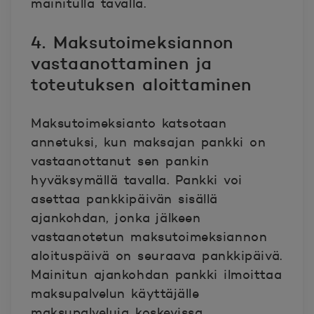
mainitulla tavalla.
4. Maksutoimeksiannon
vastaanottaminen ja
toteutuksen aloittaminen
Maksutoimeksianto katsotaan
annetuksi, kun maksajan pankki on
vastaanottanut sen pankin
hyväksymällä tavalla. Pankki voi
asettaa pankkipäivän sisällä
ajankohdan, jonka jälkeen
vastaanotetun maksutoimeksiannon
aloituspäivä on seuraava pankkipäivä.
Mainitun ajankohdan pankki ilmoittaa
maksupalvelun käyttäjälle
maksupalveluja koskevissa