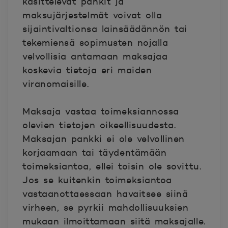
käsittelevät pankit ja
maksujärjestelmät voivat olla
sijaintivaltionsa lainsäädännön tai
tekemiensä sopimusten nojalla
velvollisia antamaan maksajaa
koskevia tietoja eri maiden
viranomaisille.
Maksaja vastaa toimeksiannossa
olevien tietojen oikeellisuudesta.
Maksajan pankki ei ole velvollinen
korjaamaan tai täydentämään
toimeksiantoa, ellei toisin ole sovittu.
Jos se kuitenkin toimeksiantoa
vastaanottaessaan havaitsee siinä
virheen, se pyrkii mahdollisuuksien
mukaan ilmoittamaan siitä maksajalle.