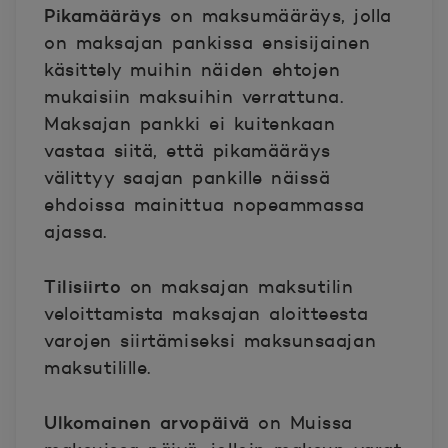
Pikamääräys
on maksumääräys, jolla
on maksajan pankissa ensisijainen
käsittely muihin näiden ehtojen
mukaisiin maksuihin verrattuna.
Maksajan pankki ei kuitenkaan
vastaa siitä, että pikamääräys
välittyy saajan pankille näissä
ehdoissa mainittua nopeammassa
ajassa.
Tilisiirto
on maksajan maksutilin
veloittamista maksajan aloitteesta
varojen siirtämiseksi maksunsaajan
maksutilille.
Ulkomainen arvopäivä
on Muissa