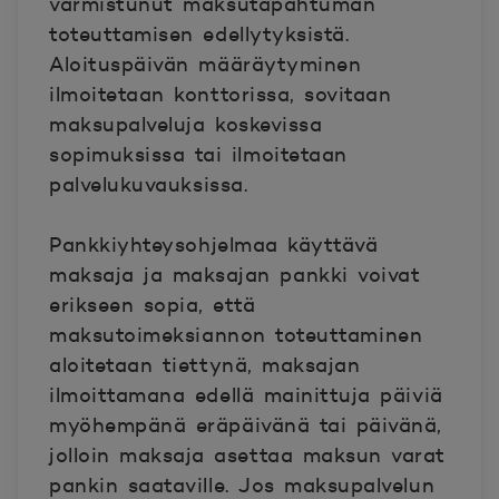
varmistunut maksutapahtuman
toteuttamisen edellytyksistä.
Aloituspäivän määräytyminen
ilmoitetaan konttorissa, sovitaan
maksupalveluja koskevissa
sopimuksissa tai ilmoitetaan
palvelukuvauksissa.
Pankkiyhteysohjelmaa käyttävä
maksaja ja maksajan pankki voivat
erikseen sopia, että
maksutoimeksiannon toteuttaminen
aloitetaan tiettynä, maksajan
ilmoittamana edellä mainittuja päiviä
myöhempänä eräpäivänä tai päivänä,
jolloin maksaja asettaa maksun varat
pankin saataville. Jos maksupalvelun