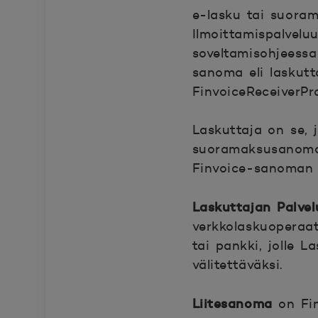
e-lasku tai suoram
Ilmoittamispalvelu
soveltamisohjeessa
sanoma eli laskutta
FinvoiceReceiverPr
Laskuttaja on se, 
suoramaksusanoma) 
Finvoice-sanoman v
Laskuttajan Palvel
verkkolaskuoperaat
tai pankki, jolle 
välitettäväksi.
Liitesanoma
on Fin