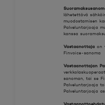
Suoramaksusanom
lähetettävä sähköi
muodostamisen kan
Palveluntarjoaja 
kanssa suoramaksu
Vastaanottaja
on y
Finvoice-sanoma
Vastaanottajan Pal
verkkolaskuoperaatt
sanoman, tai se Fin
Palveluntarjoaja t
Palveluntarjoaja a
Vastaanottoehdotu