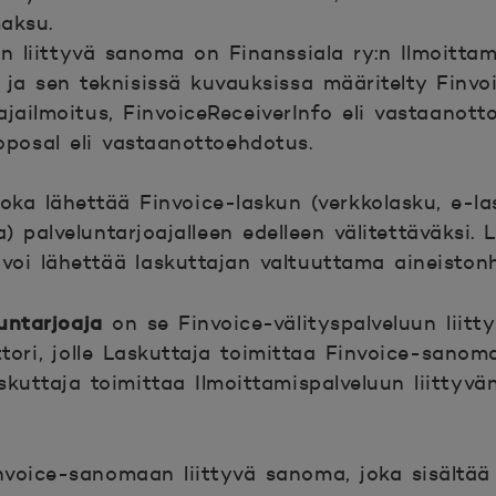
aksu.
un liittyvä sanoma on Finanssiala ry:n Ilmoittam
 ja sen teknisissä kuvauksissa määritelty Finvo
jailmoitus, FinvoiceReceiverInfo eli vastaanotto
oposal eli vastaanottoehdotus.
joka lähettää Finvoice-laskun (verkkolasku, e-la
palveluntarjoajalleen edelleen välitettäväksi. L
oi lähettää laskuttajan valtuuttama aineistonh
untarjoaja
on se Finvoice-välityspalveluun liitt
tori, jolle Laskuttaja toimittaa Finvoice-sanoma
Laskuttaja toimittaa Ilmoittamispalveluun liitty
voice-sanomaan liittyvä sanoma, joka sisältää