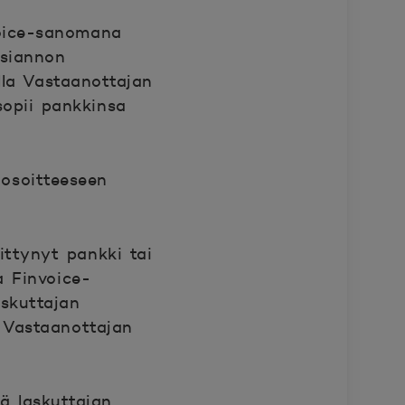
voice-sanomana
ksiannon
lla Vastaanottajan
sopii pankkinsa
-osoitteeseen
ittynyt pankki tai
a Finvoice-
askuttajan
. Vastaanottajan
ää laskuttajan