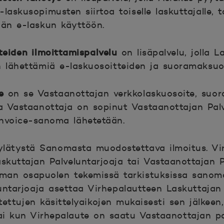
laskusopimusten siirtoa toiselle laskuttajalle, 
mään e-laskun käyttöön.
eiden ilmoittamispalvelu
on lisäpalvelu, jolla L
n lähettämiä e-laskuosoitteiden ja suoramaksuos
e
on se Vastaanottajan verkkolaskuosoite, suor
ta Vastaanottaja on sopinut Vastaanottajan Pal
invoice-sanoma lähetetään.
lätystä Sanomasta muodostettava ilmoitus. Vi
kuttajan Palveluntarjoaja tai Vastaanottajan P
mman osapuolen tekemissä tarkistuksissa sanom
untarjoaja asettaa Virhepalautteen Laskuttajan 
itettujen käsittelyaikojen mukaisesti sen jälkee
i kun Virhepalaute on saatu Vastaanottajan pal