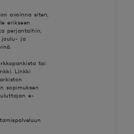
on avoinna siten,
le erikseen
a perjantaihin,
 joulu- ja
inä.
rkkopankista tai
kki. Linkki
arkiston
van sopimuksen
uluttajan e-
tamispalveluun