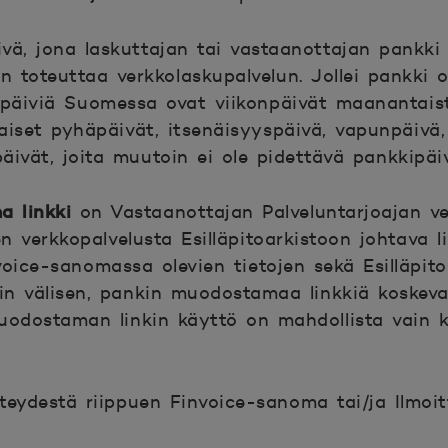
vä, jona laskuttajan tai vastaanottajan pankki 
n toteuttaa verkkolaskupalvelun. Jollei pankki o
ipäiviä Suomessa ovat viikonpäivät maanantaist
aiset pyhäpäivät, itsenäisyyspäivä, vapunpäivä,
äivät, joita muutoin ei ole pidettävä pankkipäiv
 linkki
on Vastaanottajan Palveluntarjoajan ve
verkkopalvelusta Esilläpitoarkistoon johtava lin
ice-sanomassa olevien tietojen sekä Esilläpito
kin välisen, pankin muodostamaa linkkiä koske
uodostaman linkin käyttö on mahdollista vain k
eydestä riippuen Finvoice-sanoma tai/ja Ilmoit