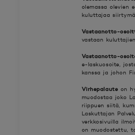
olemassa olevien e-
kuluttajaa siirty
Vastaanotto-osoitt
vastaan kuluttajie
Vastaanotto-osoit
e-laskuosoite, jos
kanssa ja johon F
Virhepalaute
on hy
muodostaa joko Las
riippuen siitä, ku
Laskuttajan Palvel
verkkosivuilla ilmo
on muodostettu, ta