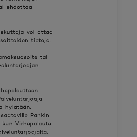
tai ehdottaa
askuttaja voi ottaa
oitteiden tietoja.
amaksuosoite tai
veluntarjoajan
rhepalautteen
alveluntarjoaja
a hylätään.
saataville Pankin
n, kun Virhepalaute
veluntarjoajalta.