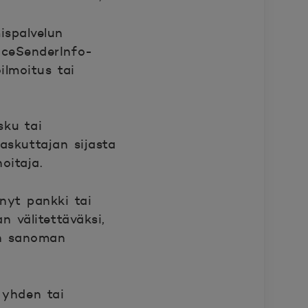
ispalvelun
iceSenderInfo-
ilmoitus tai
sku tai
askuttajan sijasta
oitaja.
ynyt pankki tai
n välitettäväksi,
vän sanoman
 yhden tai