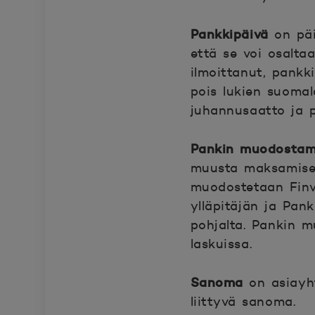
Pankkipäivä
on päi
että se voi osaltaa
ilmoittanut, pankk
pois lukien suomal
juhannusaatto ja p
Pankin muodostama
muusta maksamisen 
muodostetaan Finvo
ylläpitäjän ja Pan
pohjalta. Pankin m
laskuissa.
Sanoma
on asiayht
liittyvä sanoma.