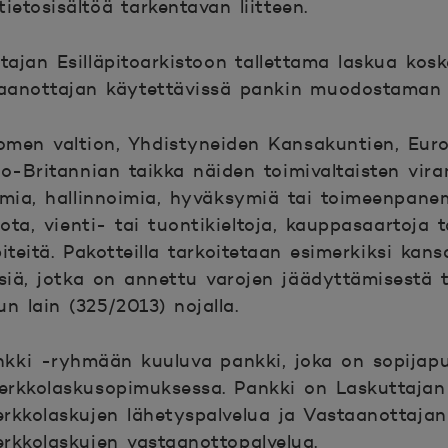
etosisältöä tarkentavan liitteen.
tajan Esilläpitoarkistoon tallettama laskua kos
taanottajan käytettävissä pankin muodostaman l
men valtion, Yhdistyneiden Kansakuntien, Eur
so-Britannian taikka näiden toimivaltaisten vir
amia, hallinnoimia, hyväksymiä tai toimeenpanem
iota, vienti- tai tuontikieltoja, kauppasaartoja 
iteitä. Pakotteilla tarkoitetaan esimerkiksi kansa
iä, jotka on annettu varojen jäädyttämisestä t
n lain (325/2013) nojalla.
ki -ryhmään kuuluva pankki, joka on sopijap
rkkolaskusopimuksessa. Pankki on Laskuttajan p
rkkolaskujen lähetyspalvelua ja Vastaanottajan 
rkkolaskujen vastaanottopalvelua.