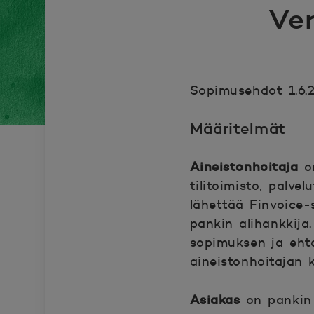
Ve
Sopimusehdot 1.6.
Määritelmät
Aineistonhoitaja
on
tilitoimisto, palve
lähettää Finvoice-
pankin alihankkija.
sopimuksen ja ehto
aineistonhoitajan 
Asiakas
on pankin 