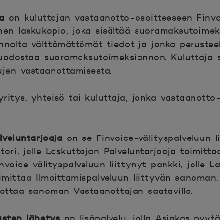
a
on kuluttajan vastaanotto-osoitteeseen Fin
nen laskukopio, joka sisältää suoramaksutoime
nalta välttämättömät tiedot ja jonka perustee
muodostaa suoramaksutoimeksiannon. Kuluttaja 
jen vastaanottamisesta.
ritys, yhteisö tai kuluttaja, jonka vastaanotto
veluntarjoaja
on se Finvoice-välityspalveluun li
ori, jolle Laskuttajan Palveluntarjoaja toimitta
voice-välityspalveluun liittynyt pankki, jolle L
oimittaa Ilmoittamispalveluun liittyvän sanoman
settaa sanoman Vastaanottajan saataville.
sten lähetys
on lisäpalvelu, jolla Asiakas pyyt