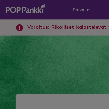
Palvelut
POP Pankki, etusivulle
Varoitus: Rikolliset kalastelevat 