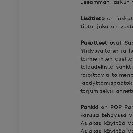
useamman laskun ti
Lisätieto
on laskut
tieto, joka on vas
Pakotteet
ovat Suo
Yhdysvaltojen ja I
toimielinten asett
taloudellista sankt
rajoittavia toimenp
jäädyttämispäätöks
torjumiseksi annetu
Pankki
on POP Pank
kanssa tehdyssä Ve
Asiakas käyttää Ve
Asiakas käyttää Ve