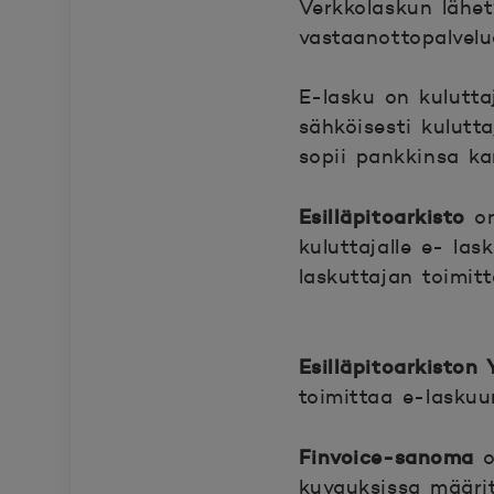
Verkkolaskun lähet
vastaanottopalvel
E-lasku on kulutta
sähköisesti kulutt
sopii pankkinsa k
Esilläpitoarkisto
on
kuluttajalle e- las
laskuttajan toimitt
Esilläpitoarkiston 
toimittaa e-laskuun
Finvoice-sanoma
o
kuvauksissa määrit