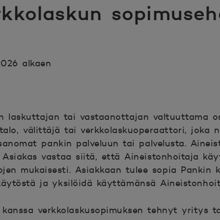
rkkolaskun sopimuseh
2026 alkaen
 laskuttajan tai vastaanottajan valtuuttama os
lutalo, välittäjä tai verkkolaskuoperaattori, joka 
sanomat pankin palveluun tai palvelusta. Aineist
 Asiakas vastaa siitä, että Aineistonhoitaja käy
jen mukaisesti. Asiakkaan tulee sopia Pankin 
käytöstä ja yksilöidä käyttämänsä Aineistonhoit
kanssa verkkolaskusopimuksen tehnyt yritys ta