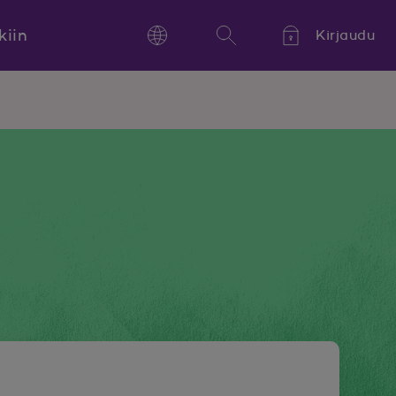
kiin
Kirjaudu
Language
Hae
Kieli,
Språk,
Language