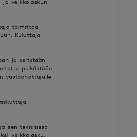
 ja verkkolaskun
taja toimittaa
uun. Kuluttaja
aan ja esitetään
rkoitettu pelkästään
n vastaanottajalle.
askuttaja
ja sen teknisissä
ksi verkkolasku,