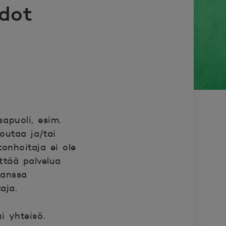
dot
apuoli, esim.
noutaa ja/tai
onhoitaja ei ole
ttää palvelua
kanssa
aja.
i yhteisö.