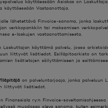
yspalvelua käyttäessään Asiakas on Laskuttaja,
ua käyttäessään Vastaanottaja.
jalle lähetettävä Finvoice-sanoma, jonka laskut
ajan verkkopankkiin tai maksamisen verkkopalvel
anssa e-laskujen vastaanottamisesta.
 Laskuttajan käyttämä palvelu, jossa arkistoid
kuun liittyvät lisätiedot. Esilläpitoarkisto on ta
amien lisätietojen säilyttämiseen ja esittämisee
Ylläpitäjä
on palveluntarjoaja, jonka palveluun L
 liittyvät lisätiedot.
n Finanssiala ry:n Finvoice-soveltamisohjeessa 
ellyssä muodossa oleva sanoma, kuten esimerki