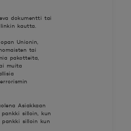
keva dokumentti tai
inkin kautta.
oopan Unionin,
anomaisten tai
ia pakotteita,
tai muita
llisia
errorismin
uolena Asiakkaan
ankki silloin, kun
pankki silloin kun