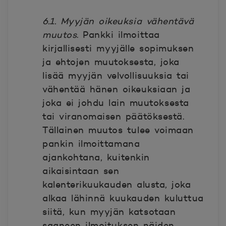
6.1. Myyjän oikeuksia vähentävä
muutos
. Pankki ilmoittaa
kirjallisesti myyjälle sopimuksen
ja ehtojen muutoksesta, joka
lisää myyjän velvollisuuksia tai
vähentää hänen oikeuksiaan ja
joka ei johdu lain muutoksesta
tai viranomaisen päätöksestä.
Tällainen muutos tulee voimaan
pankin ilmoittamana
ajankohtana, kuitenkin
aikaisintaan sen
kalenterikuukauden alusta, joka
alkaa lähinnä kuukauden kuluttua
siitä, kun myyjän katsotaan
saaneen ilmoituksen näiden