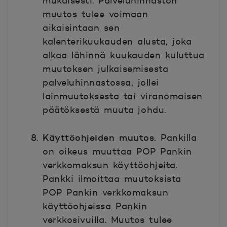
mukaisesti. Palveluhinnaston
muutos tulee voimaan
aikaisintaan sen
kalenterikuukauden alusta, joka
alkaa lähinnä kuukauden kuluttua
muutoksen julkaisemisesta
palveluhinnastossa, jollei
lainmuutoksesta tai viranomaisen
päätöksestä muuta johdu.
Käyttöohjeiden muutos.
Pankilla
on oikeus muuttaa POP Pankin
verkkomaksun käyttöohjeita.
Pankki ilmoittaa muutoksista
POP Pankin verkkomaksun
käyttöohjeissa Pankin
verkkosivuilla. Muutos tulee