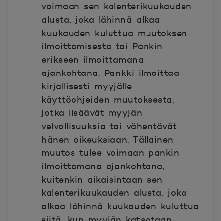
voimaan sen kalenterikuukauden
alusta, joka lähinnä alkaa
kuukauden kuluttua muutoksen
ilmoittamisesta tai Pankin
erikseen ilmoittamana
ajankohtana. Pankki ilmoittaa
kirjallisesti myyjälle
käyttöohjeiden muutoksesta,
jotka lisäävät myyjän
velvollisuuksia tai vähentävät
hänen oikeuksiaan. Tällainen
muutos tulee voimaan pankin
ilmoittamana ajankohtana,
kuitenkin aikaisintaan sen
kalenterikuukauden alusta, joka
alkaa lähinnä kuukauden kuluttua
siitä, kun myyjän katsotaan