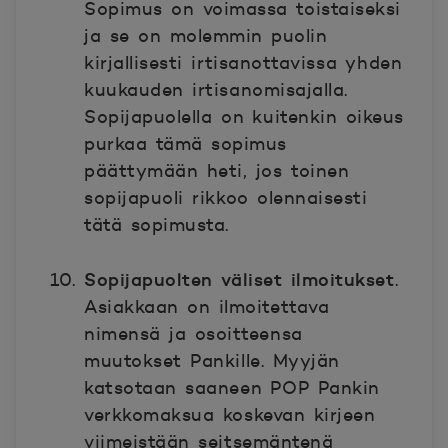
Sopimus on voimassa toistaiseksi
ja se on molemmin puolin
kirjallisesti irtisanottavissa yhden
kuukauden irtisanomisajalla.
Sopijapuolella on kuitenkin oikeus
purkaa tämä sopimus
päättymään heti, jos toinen
sopijapuoli rikkoo olennaisesti
tätä sopimusta.
Sopijapuolten väliset ilmoitukset
.
Asiakkaan on ilmoitettava
nimensä ja osoitteensa
muutokset Pankille. Myyjän
katsotaan saaneen POP Pankin
verkkomaksua koskevan kirjeen
viimeistään seitsemäntenä