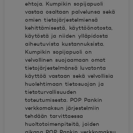
ehtoja. Kumpikin sopijapuoli
vastaa osaltaan palvelunsa sekä
omien tietojärjestelmiensä
kehittämisestä, käyttöönotosta,
käytöstä ja niiden ylläpidosta
aiheutuvista kustannuksista.
Kumpikin sopijapuoli on
velvollinen suojaamaan omat
tietojärjestelmänsä luvatonta
käyttöä vastaan sekä velvollisia
huolehtimaan tietosuojan ja
tietoturvallisuuden
toteutumisesta. POP Pankin
verkkomaksun järjestelmiin
tehdään tarvittaessa
huoltotoimenpiteitä, joiden
aikana POP Pankin verkkomaksu