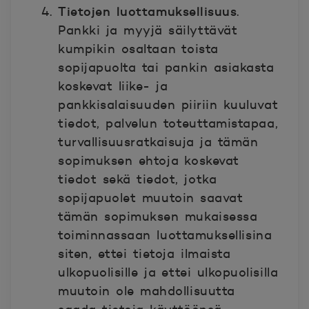
Tietojen luottamuksellisuus
.
Pankki ja myyjä säilyttävät
kumpikin osaltaan toista
sopijapuolta tai pankin asiakasta
koskevat liike- ja
pankkisalaisuuden piiriin kuuluvat
tiedot, palvelun toteuttamistapaa,
turvallisuusratkaisuja ja tämän
sopimuksen ehtoja koskevat
tiedot sekä tiedot, jotka
sopijapuolet muutoin saavat
tämän sopimuksen mukaisessa
toiminnassaan luottamuksellisina
siten, ettei tietoja ilmaista
ulkopuolisille ja ettei ulkopuolisilla
muutoin ole mahdollisuutta