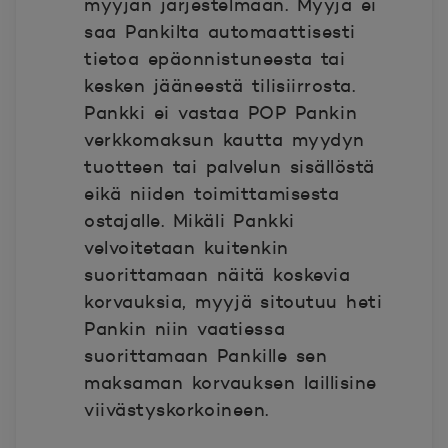
myyjän järjestelmään. Myyjä ei
saa Pankilta automaattisesti
tietoa epäonnistuneesta tai
kesken jääneestä tilisiirrosta.
Pankki ei vastaa POP Pankin
verkkomaksun kautta myydyn
tuotteen tai palvelun sisällöstä
eikä niiden toimittamisesta
ostajalle. Mikäli Pankki
velvoitetaan kuitenkin
suorittamaan näitä koskevia
korvauksia, myyjä sitoutuu heti
Pankin niin vaatiessa
suorittamaan Pankille sen
maksaman korvauksen laillisine
viivästyskorkoineen.