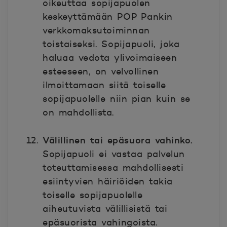
oikeuttaa sopijapuolen
keskeyttämään POP Pankin
verkkomaksutoiminnan
toistaiseksi. Sopijapuoli, joka
haluaa vedota ylivoimaiseen
esteeseen, on velvollinen
ilmoittamaan siitä toiselle
sopijapuolelle niin pian kuin se
on mahdollista.
Välillinen tai epäsuora vahinko.
Sopijapuoli ei vastaa palvelun
toteuttamisessa mahdollisesti
esiintyvien häiriöiden takia
toiselle sopijapuolelle
aiheutuvista välillisistä tai
epäsuorista vahingoista.