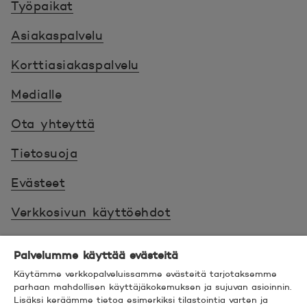
Työpaikat
Asiakaspalvelu
Korttiasiakaspalvelu
Medialle
Ota yhteyttä
Tietosuoja
Evästeet
Verkkosivun käyttöehdot
Ehdot
Palvelumme käyttää evästeitä
Turvallinen asiointi
Käytämme verkkopalveluissamme evästeitä tarjotaksemme
parhaan mahdollisen käyttäjäkokemuksen ja sujuvan asioinnin.
Saavutettavuus
Lisäksi keräämme tietoa esimerkiksi tilastointia varten ja