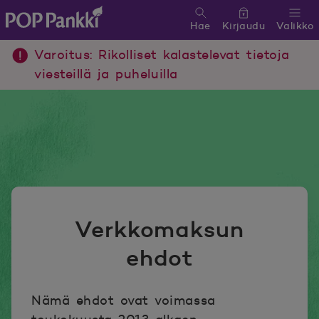
Hae
Kirjaudu
Valikko
POP Pankki, etusivulle
Varoitus: Rikolliset kalastelevat tietoja
viesteillä ja puheluilla
Verkkomaksun
ehdot
Nämä ehdot ovat voimassa