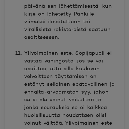
päivänä sen lähettämisestä, kun
kirje on lähetetty Pankille
viimeksi ilmoitettuun tai
virallisista rekistereistä saatuun
osoitteeseen.
Ylivoimainen este
. Sopijapuoli ei
vastaa vahingosta, jos se voi
osoittaa, että sille kuuluvan
velvoitteen täyttämisen on
estänyt sellainen epätavallinen ja
ennalta-arvaamaton syy, johon
se ei ole voinut vaikuttaa ja
jonka seurauksia se ei kaikkea
huolellisuutta noudattaen olisi
voinut välttää. Ylivoimainen este