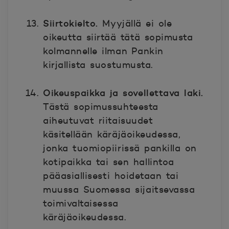
Siirtokielto.
Myyjällä ei ole
oikeutta siirtää tätä sopimusta
kolmannelle ilman Pankin
kirjallista suostumusta.
Oikeuspaikka ja sovellettava laki.
Tästä sopimussuhteesta
aiheutuvat riitaisuudet
käsitellään käräjäoikeudessa,
jonka tuomiopiirissä pankilla on
kotipaikka tai sen hallintoa
pääasiallisesti hoidetaan tai
muussa Suomessa sijaitsevassa
toimivaltaisessa
käräjäoikeudessa.