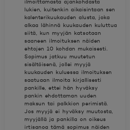
ilmoittamasta ajankohdasta
lukien, kuitenkin aikaisintaan sen
kalenterikuukauden alusta, joka
alkaa lähinnä kuukauden kuluttua
siitä, kun myyjän katsotaan
saaneen ilmoituksen näiden
ehtojen 10 kohdan mukaisesti.
Sopimus jatkuu muutetun
sisältöisenä, jollei myyjä
kuukauden kuluessa ilmoituksen
saatuaan ilmoita kirjallisesti
pankille, ettei hän hyväksy
pankin ehdottaman uuden
maksun tai palkkion perimistä.
Jos myyjä ei hyväksy muutosta,
myyjällä ja pankilla on oikeus
irtisanoa tämä sopimus näiden