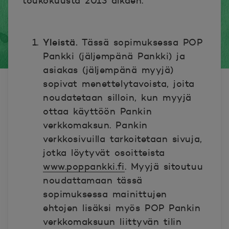
toukokuusta 2013
alkaen.
Yleistä.
Tässä sopimuksessa POP
Pankki (jäljempänä Pankki) ja
asiakas (jäljempänä myyjä)
sopivat menettelytavoista, joita
noudatetaan silloin, kun myyjä
ottaa käyttöön Pankin
verkkomaksun. Pankin
verkkosivuilla tarkoitetaan sivuja,
jotka löytyvät osoitteista
www.poppankki.fi
. Myyjä sitoutuu
noudattamaan tässä
sopimuksessa mainittujen
ehtojen lisäksi myös POP Pankin
verkkomaksuun liittyvän tilin